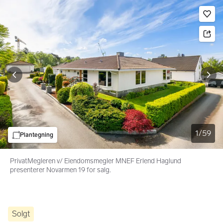
Bildegalleri
Gå til annonsen
Le
1
/
59
Plantegning
PrivatMegleren v/ Eiendomsmegler MNEF Erlend Haglund
presenterer Novarmen 19 for salg.
Solgt