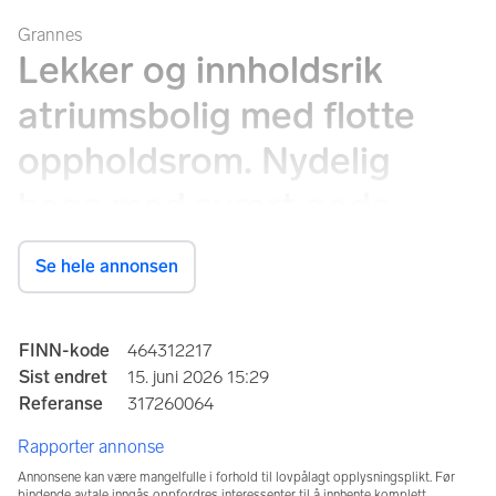
Grannes
Lekker og innholdsrik
atriumsbolig med flotte
oppholdsrom. Nydelig
hage med svært gode
solforhold. Dobbel garasje.
Se hele annonsen
Novarmen 19, 4044 Hafrsfjord
Annonseinformasjon
FINN-kode
464312217
Prisantydning
Sist endret
15. juni 2026 15:29
11 500 000 kr
Referanse
317260064
Rapporter annonse
Totalpris
Omkostninger
11 788 590 kr
288 590 kr
Annonsene kan være mangelfulle i forhold til lovpålagt opplysningsplikt. Før
bindende avtale inngås oppfordres interessenter til å innhente komplett