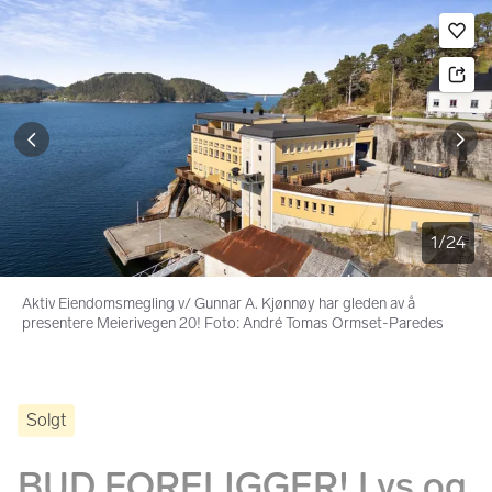
Bildegalleri
Gå til annonsen
Le
1
/
24
Aktiv Eiendomsmegling v/ Gunnar A. Kjønnøy har gleden av å
presentere Meierivegen 20! Foto: André Tomas Ormset-Paredes
Solgt
BUD FORELIGGER! Lys og