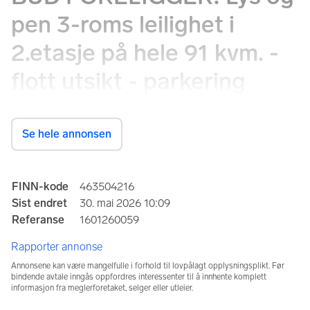
pen 3-roms leilighet i
2.etasje på hele 91 kvm. -
flott utsikt - parkering
Meierivegen 20, 6690 Aure
Se hele annonsen
Prisantydning
2 090 000 kr
Annonseinformasjon
FINN-kode
463504216
Sist endret
30. mai 2026 10:09
Totalpris
Omkostninger
Referanse
1601260059
2 143 640 kr
53 640 kr
Rapporter annonse
Felleskost/mnd.
Kommunale avg.
2 531 kr
6 005 kr per år
Annonsene kan være mangelfulle i forhold til lovpålagt opplysningsplikt. Før
bindende avtale inngås oppfordres interessenter til å innhente komplett
informasjon fra meglerforetaket, selger eller utleier.
Hva er denne boligen solgt