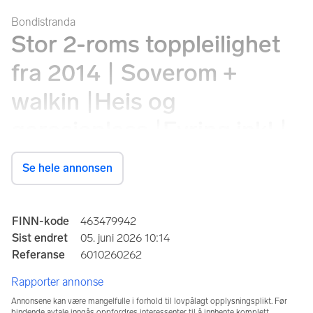
Bondistranda
Stor 2-roms toppleilighet
fra 2014 | Soverom +
walkin |Heis og
garasjeplass |Fyring inkl.|
Nær tog/​buss og Asker
Se hele annonsen
sentrum
Bondistranda 2, 1386 Asker
Annonseinformasjon
FINN-kode
463479942
Sist endret
05. juni 2026 10:14
Referanse
6010260262
Prisantydning
4 750 000 kr
Rapporter annonse
Annonsene kan være mangelfulle i forhold til lovpålagt opplysningsplikt. Før
bindende avtale inngås oppfordres interessenter til å innhente komplett