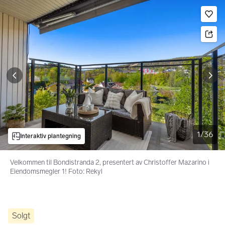
Bildegalleri
Gå til annonsen
Le
1
/
36
Interaktiv plantegning
Velkommen til Bondistranda 2, presentert av Christoffer Mazarino i
Eiendomsmegler 1! Foto: Rekyl
Solgt