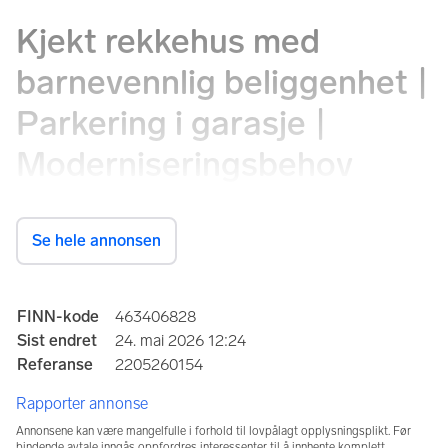
Kjekt rekkehus med
barnevennlig beliggenhet |
Parkering i garasje |
Moderniseringsbehov
Storlomveien 4C, 4049 Hafrsfjord
Se hele annonsen
Prisantydning
2 990 000 kr
Annonseinformasjon
FINN-kode
463406828
Sist endret
24. mai 2026 12:24
Totalpris
Omkostninger
Referanse
2205260154
3 329 310 kr
9 496 kr
Rapporter annonse
Fellesgjeld
Felleskost/mnd.
329 814 kr
5 200 kr
Annonsene kan være mangelfulle i forhold til lovpålagt opplysningsplikt. Før
bindende avtale inngås oppfordres interessenter til å innhente komplett