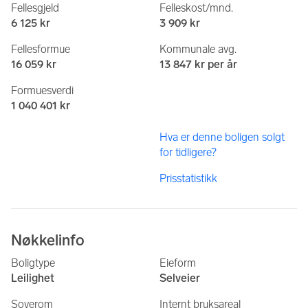
Fellesgjeld
Felleskost/mnd.
6 125 kr
3 909 kr
Fellesformue
Kommunale avg.
16 059 kr
13 847 kr per år
Formuesverdi
1 040 401 kr
Hva er denne boligen solgt
for tidligere?
Prisstatistikk
Nøkkelinfo
Boligtype
Eieform
Leilighet
Selveier
Soverom
Internt bruksareal