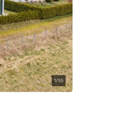
1
/
55