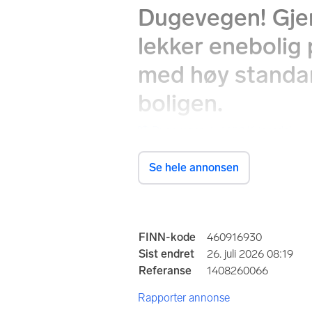
Dugevegen! Gje
lekker enebolig 
med høy standar
boligen.
Dugevegen 4, 4480 Kvinesdal
Se hele annonsen
Prisantydning
5 850 000 kr
Annonseinformasjo
FINN-kode
460916930
Totalpris
Omkos
Sist endret
26. juli 2026 08:19
5 997 640 kr
147 6
Referanse
1408260066
Hva er
Rapporter annonse
for tid