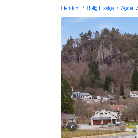
Gå til annonsen
Her er du
Eiendom
/
Bolig til salgs
/
Agder
Bildegalleri