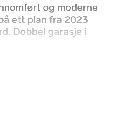
nnomført og moderne
på ett plan fra 2023
d. Dobbel garasje i
n
tninger
Kommunale avg.
40 kr
8 842 kr per år
 denne boligen solgt
Prisstatistikk
ligere?