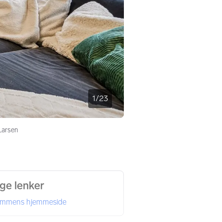
1
/
23
Larsen
ige lenker
ommens hjemmeside