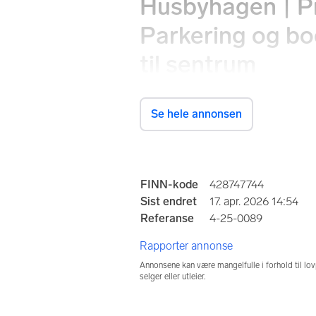
Husbyhagen | Pr
Parkering og bod 
til sentrum
Elen Seips gate 4A, 7506 Stjørdal
Se hele annonsen
Prisantydning
2 590 000 kr
Annonseinformasjo
FINN-kode
428747744
Sist endret
17. apr. 2026 14:54
Totalpris
Omkos
Referanse
4-25-0089
2 655 840 kr
65 84
Rapporter annonse
Kommunale avg.
Formu
12 422 kr per år
Annonsene kan være mangelfulle i forhold til lov
606 7
selger eller utleier.
Hva er
for tid