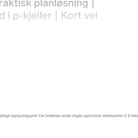
aktisk planløsning |
i p-kjeller | Kort vei
n
tninger
Felleskost/mnd.
0 kr
3 695 kr
esverdi
pålagt opplysningsplikt. Før bindende avtale inngås oppfordres interessenter til å inn
45 kr
 denne boligen solgt
Prisstatistikk
ligere?