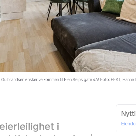
Gulbrandsen ønsker velkommen til Elen Seips gate 4A! Foto: EFKT, Hanne 
Nytt
ierleilighet i
Eiend