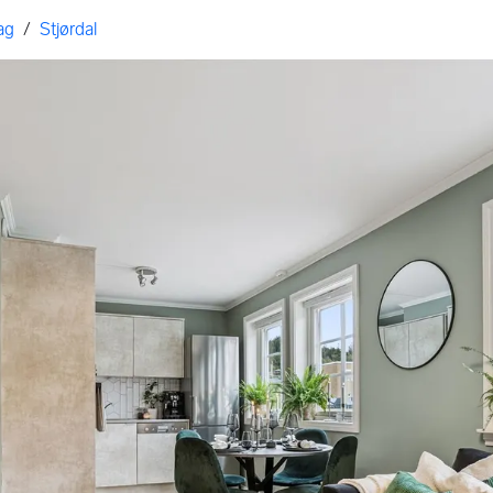
ag
/
Stjørdal