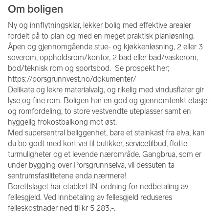
Om boligen
Ny og innflytningsklar, lekker bolig med effektive arealer 
fordelt på to plan og med en meget praktisk planløsning. 
Åpen og gjennomgående stue- og kjøkkenløsning, 2 eller 3 
soverom, oppholdsrom/kontor, 2 bad eller bad/vaskerom, 
bod/teknisk rom og sportsbod.  Se prospekt her; 
https://porsgrunnvest.no/dokumenter/
Delikate og lekre materialvalg, og rikelig med vindusflater gir 
lyse og fine rom. Boligen har en god og gjennomtenkt etasje- 
og romfordeling, to store vestvendte uteplasser samt en 
hyggelig frokostbalkong mot øst. 
Med supersentral beliggenhet, bare et steinkast fra elva, kan 
du bo godt med kort vei til butikker, servicetilbud, flotte 
turmuligheter og et levende nærområde. Gangbrua, som er 
under bygging over Porsgrunnselva, vil dessuten ta 
sentrumsfasilitetene enda nærmere!  
Borettslaget har etablert IN-ordning for nedbetaling av 
fellesgjeld. Ved innbetaling av fellesgjeld reduseres 
felleskostnader ned til kr 5 283,-.