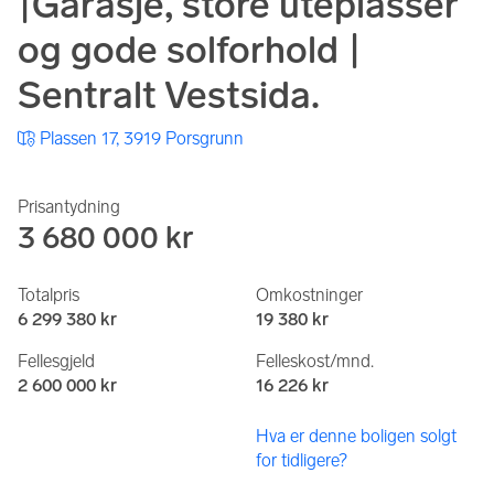
|Garasje, store uteplasser
og gode solforhold |
Sentralt Vestsida.
Plassen 17, 3919 Porsgrunn
Prisantydning
3 680 000 kr
Totalpris
Omkostninger
6 299 380 kr
19 380 kr
Fellesgjeld
Felleskost/mnd.
2 600 000 kr
16 226 kr
Hva er denne boligen solgt
for tidligere?