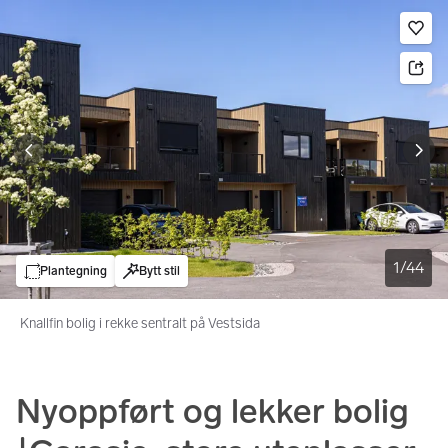
Bildegalleri
Gå til annonsen
Le
1
/
44
Plantegning
Bytt stil
Knallfin bolig i rekke sentralt på Vestsida
Nyoppført og lekker bolig