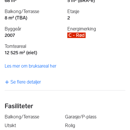
68 m²
5 m² (BRA-e)
Balkong/Terrasse
Etasje
8 m² (TBA)
2
Byggeår
Energimerking
2007
C - Rød
Tomteareal
12 525 m² (eiet)
Les mer om bruksareal her
Se flere detaljer
Fasiliteter
Balkong/Terrasse
Garasje/P-plass
Utsikt
Rolig