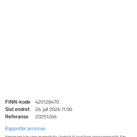
Annonseinformasjon
FINN-kode
420128470
Sist endret
26. juli 2026 11:00
Referanse
20251266
Rapporter annonse
Annonsene kan være mangelfulle i forhold til lovpålagt opplysningsplikt. Før