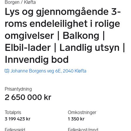
Borgen / Kløfta
Lys og gjennomgående 3-
roms endeleilighet i rolige
omgivelser | Balkong |
Elbil-lader | Landlig utsyn |
Innvendig bod
Johanne Borgens veg 6E, 2040 Kløfta
Prisantydning
2 650 000 kr
Totalpris
Omkostninger
3 199 423 kr
1 350 kr
Fellesgjeld
Felleskost/mnd.