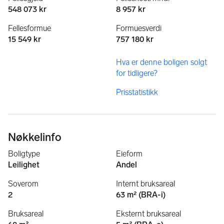
548 073 kr
8 957 kr
Fellesformue
Formuesverdi
15 549 kr
757 180 kr
Hva er denne boligen solgt
for tidligere?
Prisstatistikk
Nøkkelinfo
Boligtype
Eieform
Leilighet
Andel
Soverom
Internt bruksareal
2
63 m² (BRA-i)
Bruksareal
Eksternt bruksareal