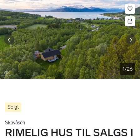
Bildegalleri
Gå til annonsen
Le
1
/
26
Solgt
Skavåsen
RIMELIG HUS TIL SALGS I