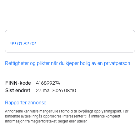
99 01 82 02
Rettigheter og plikter når du kjøper bolig av en privatperson
Annonseinformasjon
FINN-kode
416899274
Sist endret
27. mai 2026 08:10
Rapporter annonse
Annonsene kan være mangelfulle i forhold til lovpålagt opplysningsplikt. Før
bindende avtale inngås oppfordres interessenter til å innhente komplett
informasjon fra meglerforetaket, selger eller utleier.