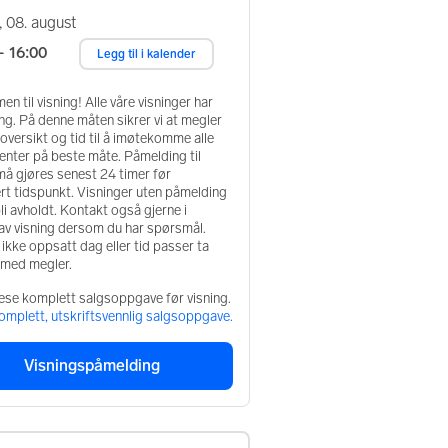
, 08. august
– 16:00
Legg til i kalender
n til visning! Alle våre visninger har
g. På denne måten sikrer vi at megler
oversikt og tid til å imøtekomme alle
enter på beste måte. Påmelding til
må gjøres senest 24 timer før
rt tidspunkt. Visninger uten påmelding
 bli avholdt. Kontakt også gjerne i
av visning dersom du har spørsmål.
kke oppsatt dag eller tid passer ta
 med megler.
ese komplett salgsoppgave før visning.
komplett, utskriftsvennlig salgsoppgave.
Visningspåmelding