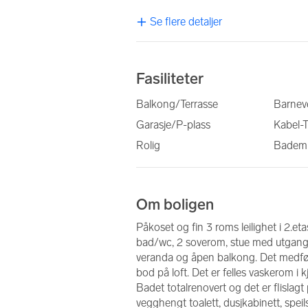
Se flere detaljer
Fasiliteter
Balkong/Terrasse
Barnev
Garasje/P-plass
Kabel-
Rolig
Bademu
Om boligen
Påkoset og fin 3 roms leilighet i 2.eta
bad/wc, 2 soverom, stue med utgang t
veranda og åpen balkong. Det medfølge
bod på loft. Det er felles vaskerom i k
Badet totalrenovert og det er flislagt 
vegghengt toalett, dusjkabinett, speil