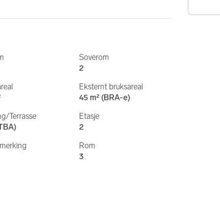
rm
Soverom
2
real
Eksternt bruksareal
²
45 m² (BRA-e)
g/Terrasse
Etasje
(TBA)
2
imerking
Rom
3