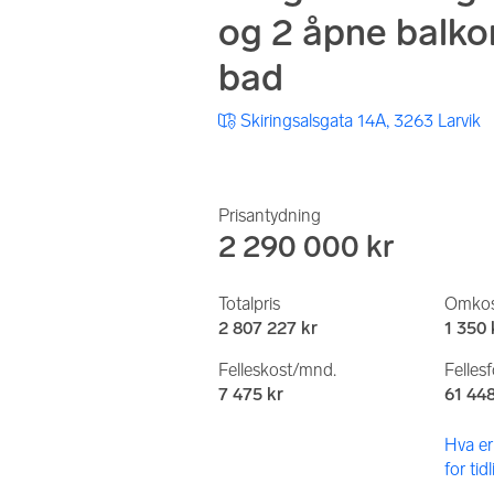
og 2 åpne balkon
bad
Skiringsalsgata 14A, 3263 Larvik
Prisantydning
2 290 000 kr
Totalpris
Omkos
2 807 227 kr
1 350 
Felleskost/mnd.
Felles
7 475 kr
61 448
Hva er
for tid