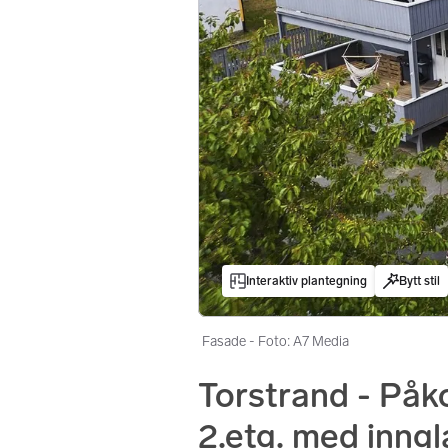
Interaktiv plantegning
Bytt stil
Fasade - Foto: A7 Media
Torstrand - Påko
2.etg. med inngl