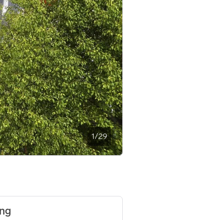
1
/
29
ing