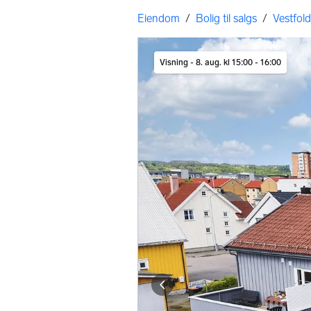
Gå til annonsen
Her er du
Eiendom
/
Bolig til salgs
/
Vestfold
Bildegalleri
Visning - 8. aug. kl 15:00 - 16:00