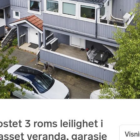
stet 3 roms leilighet i
asset veranda, garasje
Visn