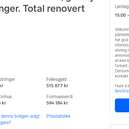
ger. Total renovert
lørdag
15:00
Velkomme
påmeldin
har god 
interess
visning 
annonse
vil ikke
forkant 
Dersom i
kontakt
tninger
Fellesgjeld
kr
515 877 kr
Husk å l
Bestill 
formue
Formuesverdi
 kr
594 184 kr
 denne boligen solgt
Prisstatistikk
ligere?