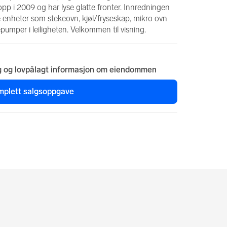
opp i 2009 og har lyse glatte fronter. Innredningen 
e enheter som stekeovn, kjøl/fryseskap, mikro ovn 
umper i leiligheten. Velkommen til visning.
g og lovpålagt informasjon om eiendommen
mplett salgsoppgave