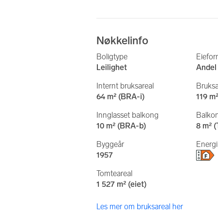
Nøkkelinfo
Boligtype
Eiefo
Leilighet
Andel
Internt bruksareal
Bruksa
64 m² (BRA-i)
119 m
Innglasset balkong
Balkon
10 m² (BRA-b)
8 m² 
Byggeår
Energ
1957
Tomteareal
1 527 m² (eiet)
Les mer om bruksareal her