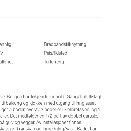
ennlig
Bredbåndstilknytning
TV
Peis/Ildsted
lighet
Turterreng
sje. Boligen har følgende innhold: Gang/hall, flislagt 
il balkong og kjøkken med utgang til innglasset 
r 3 boder, hvorav 2 boder er i kjelleretasjen, og 1 
jeller. Det medfølger en 1/2 part av dobbel garasje. 
på gulv og vegger. Av installasjoner finnes 
skap, rør i rør skap og innredning/vask. Badet har 