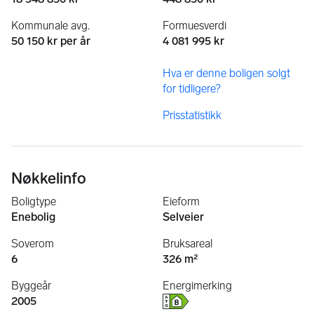
Kommunale avg.
Formuesverdi
50 150 kr per år
4 081 995 kr
Hva er denne boligen solgt
for tidligere?
Prisstatistikk
Nøkkelinfo
Boligtype
Eieform
Enebolig
Selveier
Soverom
Bruksareal
6
326 m²
Byggeår
Energimerking
2005