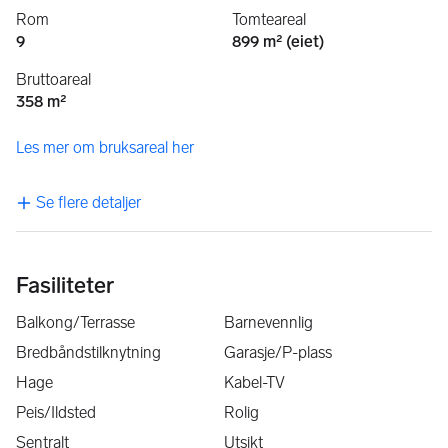
Rom
Tomteareal
9
899 m² (eiet)
Bruttoareal
358 m²
Les mer om bruksareal her
Se flere detaljer
Fasiliteter
Balkong/Terrasse
Barnevennlig
Bredbåndstilknytning
Garasje/P-plass
Hage
Kabel-TV
Peis/Ildsted
Rolig
Sentralt
Utsikt