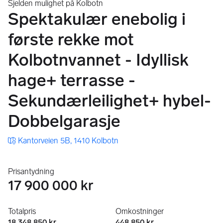
Sjelden mulighet på Kolbotn
Spektakulær enebolig i
første rekke mot
Kolbotnvannet - Idyllisk
hage+ terrasse -
Sekundærleilighet+ hybel-
Dobbelgarasje
Kantorveien 5B, 1410 Kolbotn
Prisantydning
17 900 000 kr
Totalpris
Omkostninger
18 348 850 kr
448 850 kr