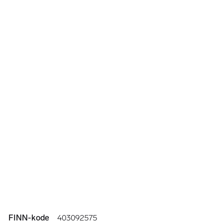
Annonseinformasjon
FINN-kode
403092575