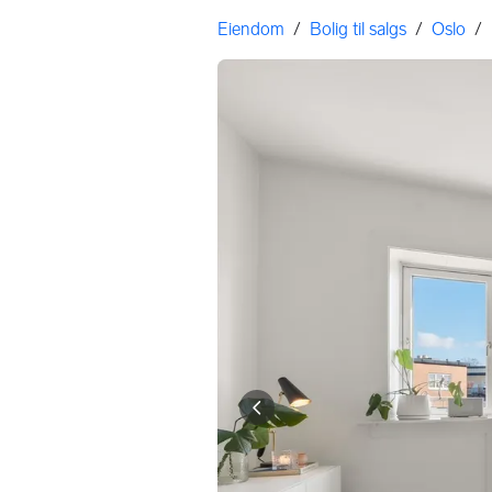
Gå til annonsen
Her er du
Eiendom
/
Bolig til salgs
/
Oslo
/
Bildegalleri