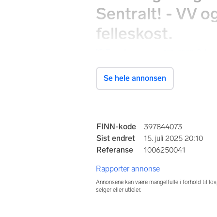
Sentralt! - VV og 
felleskost.
Trondheimsveien 171, 0570 Oslo
Se hele annonsen
Prisantydning
4 300 000 kr
Annonseinformasjo
FINN-kode
397844073
Totalpris
Omkos
Sist endret
15. juli 2025 20:10
4 481 034 kr
1 350 
Referanse
1006250041
Felleskost/mnd.
Felles
Rapporter annonse
4 640 kr
7 954 
Annonsene kan være mangelfulle i forhold til lov
selger eller utleier.
Hva er
for tid