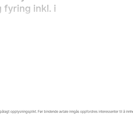
fyring inkl. i
n
tninger
Fellesgjeld
kr
179 684 kr
formue
Formuesverdi
kr
1 030 251 kr
pålagt opplysningsplikt. Før bindende avtale inngås oppfordres interessenter til å inn
 denne boligen solgt
Prisstatistikk
ligere?