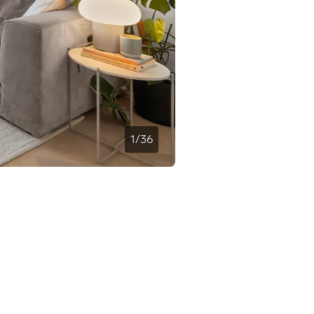
1
/
36