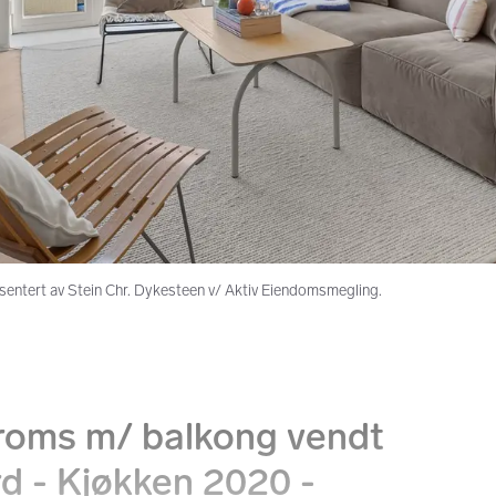
sentert av Stein Chr. Dykesteen v/ Aktiv Eiendomsmegling.
-roms m/​ balkong vendt
rd - Kjøkken 2020 -