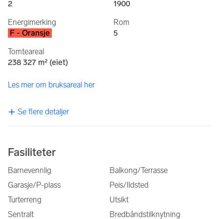
2
1900
Energimerking
Rom
F - Oransje
5
Tomteareal
238 327 m² (eiet)
Les mer om bruksareal her
Se flere detaljer
Fasiliteter
Barnevennlig
Balkong/Terrasse
Garasje/P-plass
Peis/Ildsted
Turterreng
Utsikt
Sentralt
Bredbåndstilknytning