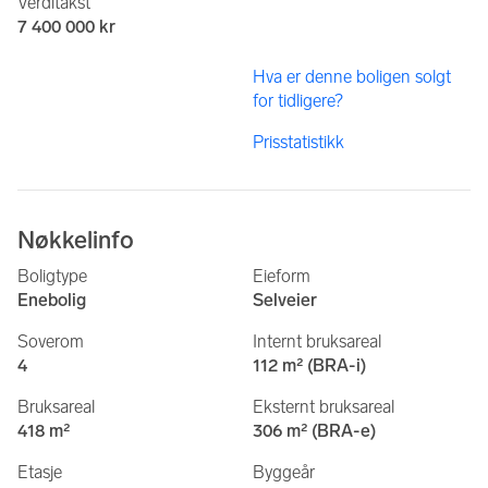
Verditakst
7 400 000 kr
Hva er denne boligen solgt
for tidligere?
Prisstatistikk
Nøkkelinfo
Boligtype
Eieform
Enebolig
Selveier
Soverom
Internt bruksareal
4
112 m² (BRA-i)
Bruksareal
Eksternt bruksareal
418 m²
306 m² (BRA-e)
Etasje
Byggeår