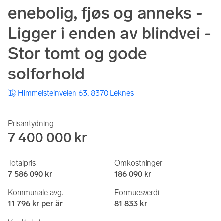
enebolig, fjøs og anneks -
Ligger i enden av blindvei -
Stor tomt og gode
solforhold
Himmelsteinveien 63, 8370 Leknes
Prisantydning
7 400 000 kr
Totalpris
Omkostninger
7 586 090 kr
186 090 kr
Kommunale avg.
Formuesverdi
11 796 kr per år
81 833 kr