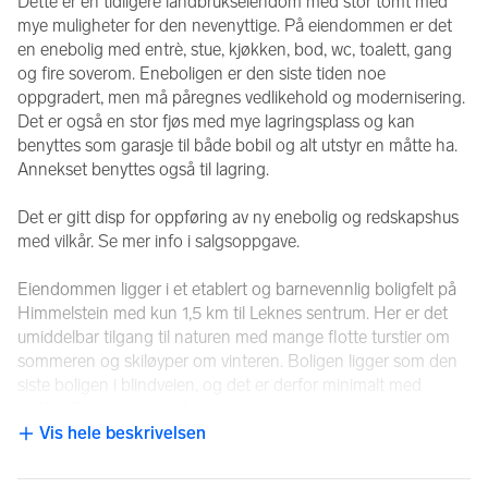
Dette er en tidligere landbrukseiendom med stor tomt med 
mye muligheter for den nevenyttige. På eiendommen er det 
en enebolig med entrè, stue, kjøkken, bod, wc, toalett, gang 
og fire soverom. Eneboligen er den siste tiden noe 
oppgradert, men må påregnes vedlikehold og modernisering. 
Det er også en stor fjøs med mye lagringsplass og kan 
benyttes som garasje til både bobil og alt utstyr en måtte ha. 
Annekset benyttes også til lagring. 
Det er gitt disp for oppføring av ny enebolig og redskapshus 
med vilkår. Se mer info i salgsoppgave.
Eiendommen ligger i et etablert og barnevennlig boligfelt på 
Himmelstein med kun 1,5 km til Leknes sentrum. Her er det 
umiddelbar tilgang til naturen med mange flotte turstier om 
sommeren og skiløyper om vinteren. Boligen ligger som den 
siste boligen i blindveien, og det er derfor minimalt med 
trafikk. Boligen har en fantastisk, vid og langstrakt utsikt til 
naturen rundt.
Vis hele beskrivelsen
NB: Knappen for å vise hele beskrivelsen har kun en visuell effek