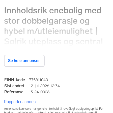
Innholdsrik enebolig med
stor dobbelgarasje og
hybel m/​utleiemulighet |
Solrik uteplass og sentral
beliggenhet
Se hele annonsen
Skiveien 10, 1410 Kolbotn
Prisantydning
Annonseinformasjon
FINN-kode
375811040
7 995 000 kr
Sist endret
12. juli 2026 12:34
Referanse
13-24-0006
Totalpris
Omkostninger
Rapporter annonse
8 195 675 kr
200 675 kr
Annonsene kan være mangelfulle i forhold til lovpålagt opplysningsplikt. Før
Kommunale avg.
Formuesverdi
bindende avtale inngås oppfordres interessenter til å innhente komplett