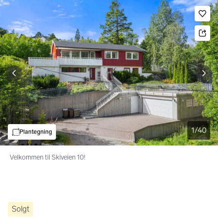
Bildegalleri
Gå til annonsen
Le
1
/
40
Plantegning
Velkommen til Skiveien 10!
Solgt