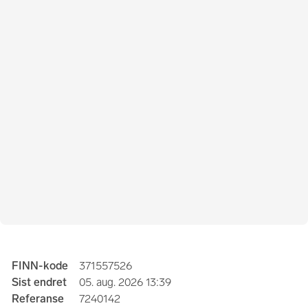
Annonseinformasjon
FINN-kode
371557526
Sist endret
05. aug. 2026 13:39
Referanse
7240142