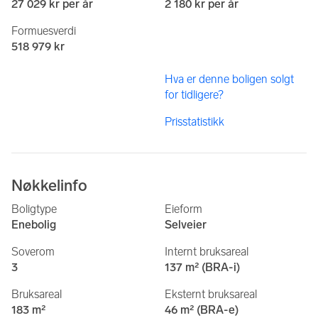
27 029 kr per år
2 180 kr per år
Formuesverdi
518 979 kr
Hva er denne boligen solgt
for tidligere?
Prisstatistikk
Nøkkelinfo
Boligtype
Eieform
Enebolig
Selveier
Soverom
Internt bruksareal
3
137 m² (BRA-i)
Bruksareal
Eksternt bruksareal
183 m²
46 m² (BRA-e)