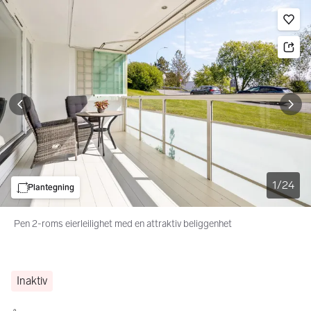
Bildegalleri
Gå til annonsen
Le
1
/
24
Plantegning
Pen 2-roms eierleilighet med en attraktiv beliggenhet
Inaktiv