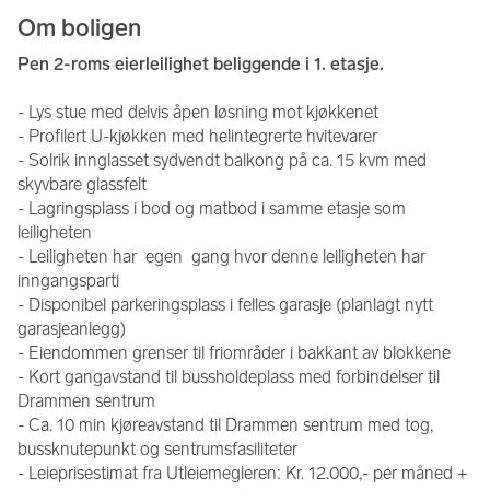
Om boligen
Pen 2-roms eierleilighet beliggende i 1. etasje.
- Lys stue med delvis åpen løsning mot kjøkkenet
- Profilert U-kjøkken med helintegrerte hvitevarer
- Solrik innglasset sydvendt balkong på ca. 15 kvm med 
skyvbare glassfelt
- Lagringsplass i bod og matbod i samme etasje som 
leiligheten
- Leiligheten har  egen  gang hvor denne leiligheten har 
inngangsparti
- Disponibel parkeringsplass i felles garasje (planlagt nytt 
garasjeanlegg)
- Eiendommen grenser til friområder i bakkant av blokkene
- Kort gangavstand til bussholdeplass med forbindelser til 
Drammen sentrum
- Ca. 10 min kjøreavstand til Drammen sentrum med tog, 
bussknutepunkt og sentrumsfasiliteter
- Leieprisestimat fra Utleiemegleren: Kr. 12.000,- per måned + 