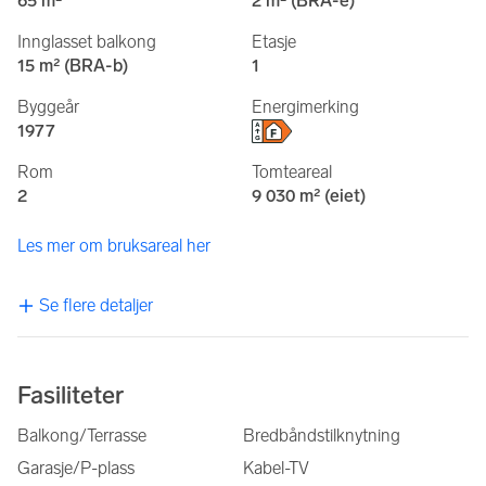
65 m²
2 m² (BRA-e)
Innglasset balkong
Etasje
15 m² (BRA-b)
1
Byggeår
Energimerking
1977
Rom
Tomteareal
2
9 030 m² (eiet)
Les mer om bruksareal her
Se flere detaljer
Fasiliteter
Balkong/Terrasse
Bredbåndstilknytning
Garasje/P-plass
Kabel-TV