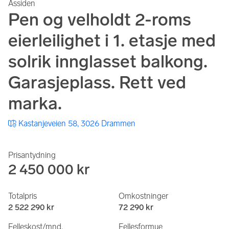
Åssiden
Pen og velholdt 2-roms
eierleilighet i 1. etasje med
solrik innglasset balkong.
Garasjeplass. Rett ved
marka.
Kastanjeveien 58, 3026 Drammen
Prisantydning
2 450 000 kr
Totalpris
Omkostninger
2 522 290 kr
72 290 kr
Felleskost/mnd.
Fellesformue