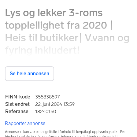
Lys og lekker 3-roms
toppleilighet fra 2020 |
Heis til butikker| V.vann og
fyring inkludert!
Heggedal torg 30, 1389 Heggedal
Se hele annonsen
Prisantydning
5 490 000 kr
Annonseinformasjon
FINN-kode
355838597
Sist endret
22. juni 2024 13:59
Totalpris
Omkostninger
Referanse
18240150
5 622 250 kr
132 250 kr
Rapporter annonse
Felleskost/mnd.
Fellesformue
2 888 kr
15 090 kr
Annonsene kan være mangelfulle i forhold til lovpålagt opplysningsplikt. Før
bindende avtale inngås oppfordres interessenter til å innhente komplett