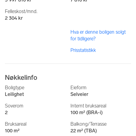
Felleskost/mnd.
2 304 kr
Hva er denne boligen solgt
for tidligere?
Prisstatistikk
Nøkkelinfo
Boligtype
Eieform
Leilighet
Selveier
Soverom
Internt bruksareal
2
100 m² (BRA-i)
Bruksareal
Balkong/Terrasse
100 m²
22 m² (TBA)