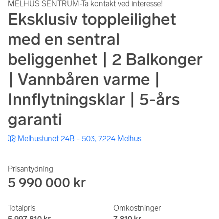
MELHUS SENTRUM-Ta kontakt ved interesse!
Eksklusiv toppleilighet
med en sentral
beliggenhet | 2 Balkonger
| Vannbåren varme |
Innflytningsklar | 5-års
garanti
Melhustunet 24B - 503, 7224 Melhus
Prisantydning
5 990 000 kr
Totalpris
Omkostninger
5 997 810 kr
7 810 kr