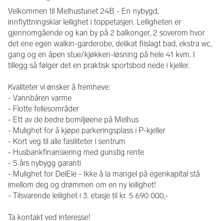
Velkommen til Melhustunet 24B - En nybygd, 
innflyttningsklar leilighet i toppetasjen. Leiligheten er 
gjennomgående og kan by på 2 balkonger, 2 soverom hvor 
det ene egen walkin-garderobe, delikat flislagt bad, ekstra wc, 
gang og en åpen stue/kjøkken-løsning på hele 41 kvm. I 
tillegg så følger det en praktisk sportsbod nede i kjeller.
Kvaliteter vi ønsker å fremheve:
- Vannbåren varme 
- Flotte fellesområder 
- Ett av de bedre bomiljøene på Melhus
- Mulighet for å kjøpe parkeringsplass i P-kjeller 
- Kort veg til alle fasiliteter i sentrum
- Husbankfinansiering med gunstig rente 
- 5 års nybygg garanti
- Mulighet for DelEie - Ikke å la mangel på egenkapital stå 
imellom deg og drømmen om en ny leilighet!
- Tilsvarende leilighet i 3. etasje til kr. 5 690 000,-
Ta kontakt ved interesse!