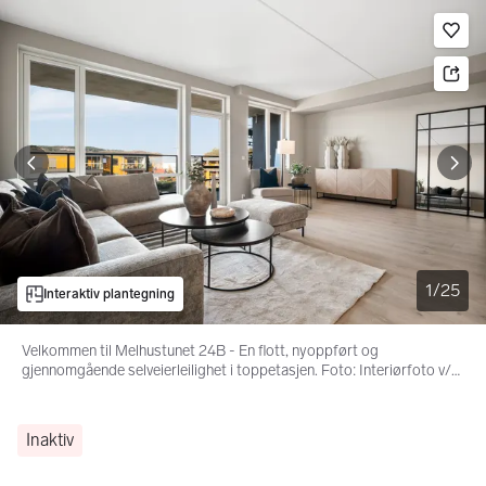
Bildegalleri
Gå til annonsen
Le
1
/
25
Interaktiv plantegning
Velkommen til Melhustunet 24B - En flott, nyoppført og
gjennomgående selveierleilighet i toppetasjen. Foto: Interiørfoto v/
Haukdal.
Inaktiv