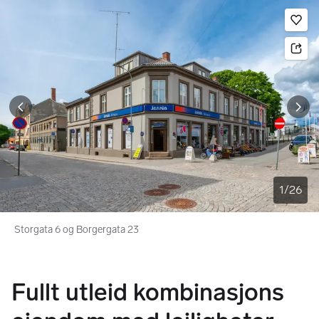
Bildegalleri
Gå til annonsen
Le
1
/
26
Storgata 6 og Borgergata 23
Fullt utleid kombinasjons