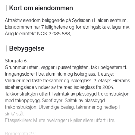
| Kort om eiendommen
Attraktiv eiendom beliggende på Sydsiden i Halden sentrum. 
Eiendommen har 7 leilighetene og forretningslokale, lager mv. 
Årlig leieinntekt NOK 2 085 888,-
| Bebyggelse
Storgata 6:
Grunnmur i stein, vegger i pusset teglsten, tak i bølgeeternitt.
Inngangsdører i tre, aluminium og isolerglass. 1. etasje: 
Vinduer med faste trekarmer og isolerglass. 2. etasje: Firerams 
sidehengslede vinduer av tre med isolerglass fra 2004.
Takkonstruksjon utført i valmtak av plassbygd trekonstruksjon 
med takoppbygg. Sidefløyer: Saltak av plassbygd 
trekonstruksjon. Utvendige beslag, takrenner og nedløp i 
sink/ stål.
Etasjeskillere: Murte hvelvinger i kjeller ellers utført i tre.
Borgergata 23: 