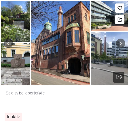
Bildegalleri
Gå til annonsen
Le
1
/
9
Salg av boligportefølje
Inaktiv