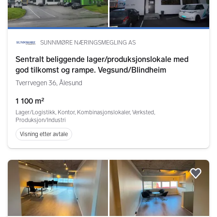
SUNNMØRE NÆRINGSMEGLING AS
Sentralt beliggende lager/produksjonslokale med
god tilkomst og rampe. Vegsund/Blindheim
Tverrvegen 36, Ålesund
1 100 m²
Lager/Logistikk, Kontor, Kombinasjonslokaler, Verksted,
Produksjon/Industri
Visning etter avtale
Legg