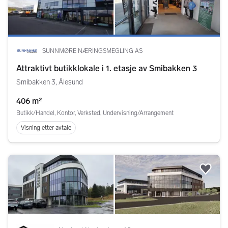
SUNNMØRE NÆRINGSMEGLING AS
Attraktivt butikklokale i 1. etasje av Smibakken 3
Smibakken 3, Ålesund
406 m²
Butikk/Handel, Kontor, Verksted, Undervisning/Arrangement
Visning etter avtale
Legg