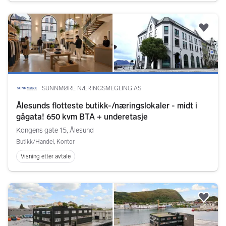
Legg
SUNNMØRE NÆRINGSMEGLING AS
Ålesunds flotteste butikk-/næringslokaler - midt i
gågata! 650 kvm BTA + underetasje
Kongens gate 15, Ålesund
Butikk/Handel, Kontor
Visning etter avtale
Legg