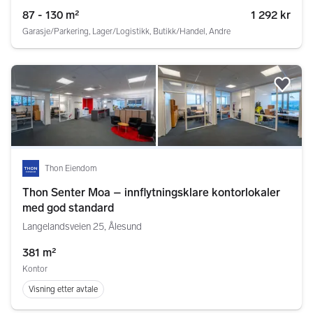
87 - 130 m²
1 292 kr
Garasje/Parkering, Lager/Logistikk, Butikk/Handel, Andre
Legg
Thon Eiendom
Thon Senter Moa – innflytningsklare kontorlokaler
med god standard
Langelandsveien 25, Ålesund
381 m²
Kontor
Visning etter avtale