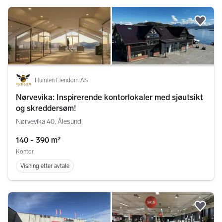
Legg
Humlen Eiendom AS
Nørvevika: Inspirerende kontorlokaler med sjøutsikt
og skreddersøm!
Nørvevika 40, Ålesund
140 - 390 m²
Kontor
Visning etter avtale
Legg