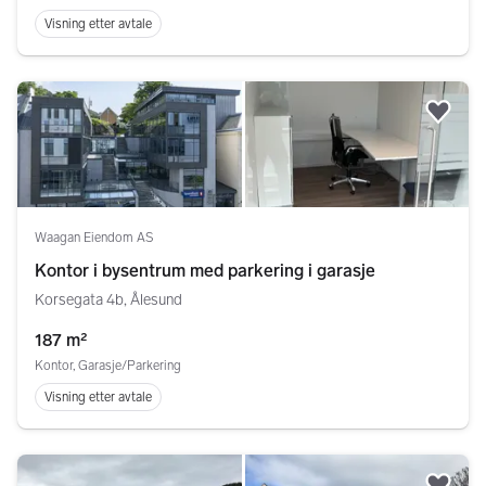
Visning etter avtale
Legg
Waagan Eiendom AS
Kontor i bysentrum med parkering i garasje
Korsegata 4b, Ålesund
187 m²
Kontor, Garasje/Parkering
Visning etter avtale