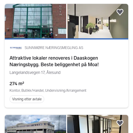
Legg
SUNNMØRE NÆRINGSMEGLING AS
Attraktive lokaler renoveres i Daaskogen
Næringsbygg. Beste beliggenhet på Moa!
Langelandsvegen 17, Ålesund
274 m²
Kontor, Butikk/Handel, Undervisning/Arrangement
Visning etter avtale
Legg