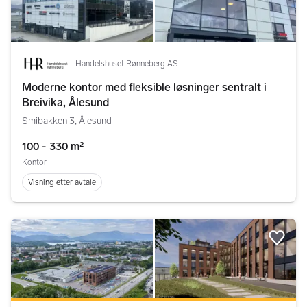
Handelshuset Rønneberg AS
Moderne kontor med fleksible løsninger sentralt i
Breivika, Ålesund
Smibakken 3, Ålesund
100 - 330 m²
Kontor
Visning etter avtale
Legg