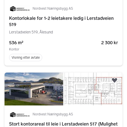
Nordvest Næringsbygg AS
Kontorlokale for 1-2 leietakere ledig i Lerstadveien
519
Lerstadveien 519, Ålesund
536 m²
2 300 kr
Kontor
Visning etter avtale
Legg
Nordvest Næringsbygg AS
Stort kontorareal til leie i Lerstadveien 517 (Mulighet