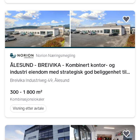
Legg
Norion Næringsmegling
ÅLESUND - BREIVIKA - Kombinert kontor- og
industri eiendom med strategisk god beliggenhet til
leie
Breivika Industriveg 49, Ålesund
300 - 1 800 m²
Kombinasjonslokaler
Visning etter avtale
Legg