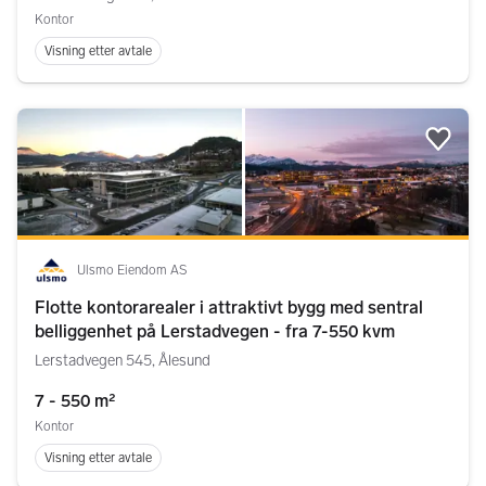
Kontor
Visning etter avtale
Legg
Ulsmo Eiendom AS
Flotte kontorarealer i attraktivt bygg med sentral
belliggenhet på Lerstadvegen - fra 7-550 kvm
Lerstadvegen 545, Ålesund
7 - 550 m²
Kontor
Visning etter avtale