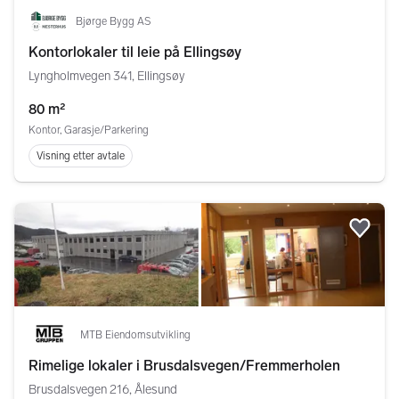
Bjørge Bygg AS
Kontorlokaler til leie på Ellingsøy
Lyngholmvegen 341, Ellingsøy
80 m²
Kontor, Garasje/Parkering
Visning etter avtale
Legg
MTB Eiendomsutvikling
Rimelige lokaler i Brusdalsvegen/Fremmerholen
Brusdalsvegen 216, Ålesund