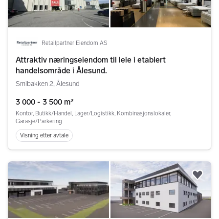
Retailpartner Eiendom AS
Attraktiv næringseiendom til leie i etablert
handelsområde i Ålesund.
Smibakken 2, Ålesund
3 000 - 3 500 m²
Kontor, Butikk/Handel, Lager/Logistikk, Kombinasjonslokaler,
Garasje/Parkering
Visning etter avtale
Legg