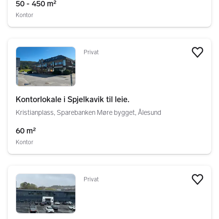
50 - 450 m²
Kontor
Privat
Legg
Kontorlokale i Spjelkavik til leie.
Kristianplass, Sparebanken Møre bygget, Ålesund
60 m²
Kontor
Privat
Legg