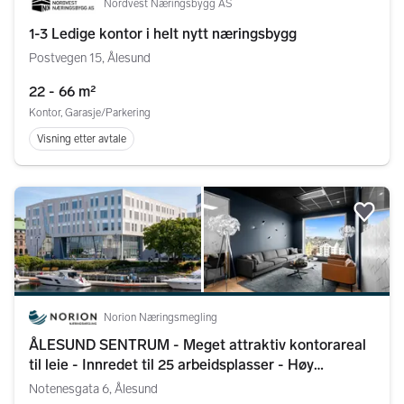
Nordvest Næringsbygg AS
1-3 Ledige kontor i helt nytt næringsbygg
Postvegen 15, Ålesund
22 - 66 m²
Kontor, Garasje/Parkering
Visning etter avtale
Legg
Norion Næringsmegling
ÅLESUND SENTRUM - Meget attraktiv kontorareal
til leie - Innredet til 25 arbeidsplasser - Høy
standard - Utsikt
Notenesgata 6, Ålesund