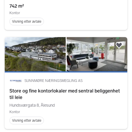
742 m²
Kontor
Visning etter avtale
Legg
SUNNMØRE NÆRINGSMEGLING AS
Store og fine kontorlokaler med sentral beliggenhet
til leie
Hundsværgata 8, Ålesund
Kontor
Visning etter avtale