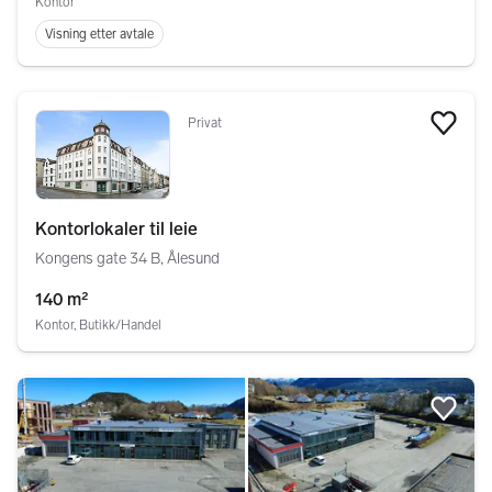
Kontor
Visning etter avtale
Privat
Legg
Kontorlokaler til leie
Kongens gate 34 B, Ålesund
140 m²
Kontor, Butikk/Handel
Legg