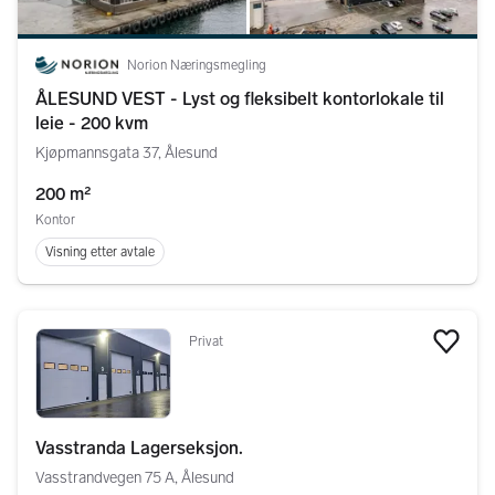
Norion Næringsmegling
ÅLESUND VEST - Lyst og fleksibelt kontorlokale til
leie - 200 kvm
Kjøpmannsgata 37, Ålesund
200 m²
Kontor
Visning etter avtale
Privat
Legg
Vasstranda Lagerseksjon.
Vasstrandvegen 75 A, Ålesund