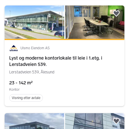
Legg
Ulsmo Eiendom AS
Lyst og moderne kontorlokale til leie i 1.etg. i
Lerstadveien 539.
Lerstadveien 539, Ålesund
23 - 142 m²
Kontor
Visning etter avtale
Legg