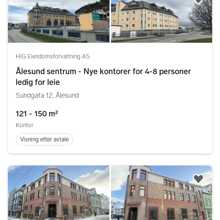
Legg
HIG Eiendomsforvaltning AS
Ålesund sentrum - Nye kontorer for 4-8 personer
ledig for leie
Sundgata 12, Ålesund
121 - 150 m²
Kontor
Visning etter avtale
Legg