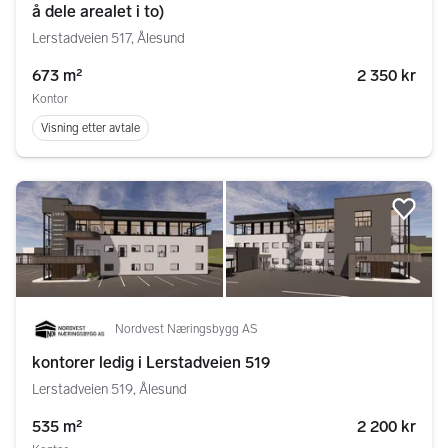
å dele arealet i to)
Lerstadveien 517, Ålesund
673 m²
2 350 kr
Kontor
Visning etter avtale
Legg
Nordvest Næringsbygg AS
kontorer ledig i Lerstadveien 519
Lerstadveien 519, Ålesund
535 m²
2 200 kr