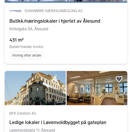
SUNNMØRE NÆRINGSMEGLING AS
Butikk/næringslokaler i hjertet av Ålesund
Kirkegata 3A, Ålesund
431 m²
Butikk/Handel, Kontor
Visning etter avtale
Legg
BFK Eiendom AS
Ledige lokaler i Løvenvoldbygget på gateplan
Løvenvoldgata 11, Ålesund