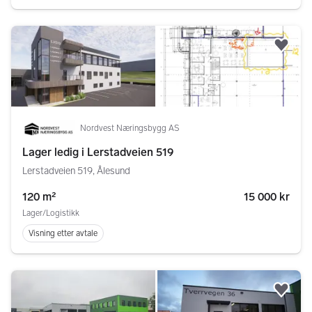
Legg
Nordvest Næringsbygg AS
Lager ledig i Lerstadveien 519
Lerstadveien 519, Ålesund
120 m²
15 000 kr
Lager/Logistikk
Visning etter avtale
Legg