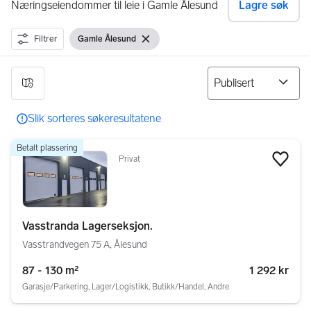
Næringseiendommer til leie i Gamle Ålesund
Lagre søk
Filtrer
Gamle Ålesund
Vis filter
Fjern filter
60 resultater
Slik sorteres søkeresultatene
Betalt plassering
Privat
Legg
Vasstranda Lagerseksjon.
Vasstrandvegen 75 A, Ålesund
87 - 130 m²
1 292 kr
Garasje/Parkering, Lager/Logistikk, Butikk/Handel, Andre