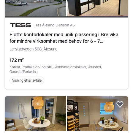
Tess Ålesund Eiendom AS
Flotte kontorlokaler med unik plassering i Breivika
for mindre virksomhet med behov for 6 - 7
kontorplasser
Lerstadvegen 508, Ålesund
172 m²
Kontor, Produksjon/Industri, Kombinasjonslokaler, Verksted,
Garasje/Parkering
Visning etter avtale
Legg