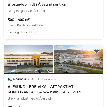
Brosundet-midt i Ålesund sentrum.
Kongens gate 25, Ålesund
300 - 600 m²
Kontor, Kombinasjonslokaler
Visning etter avtale
Legg
Norion Næringsmegling
ÅLESUND - BREIVIKA - ATTRAKTIVT
KONTORAREAL PÅ 324 KVM I RENOVERT
NÆRINGSBYGG
Breivika industriveg 4, Ålesund