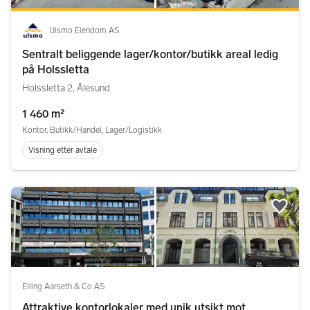
Ulsmo Eiendom AS
Sentralt beliggende lager/kontor/butikk areal ledig
på Holssletta
Holssletta 2, Ålesund
1 460 m²
Kontor, Butikk/Handel, Lager/Logistikk
Visning etter avtale
Legg
Elling Aarseth & Co AS
Attraktive kontorlokaler med unik utsikt mot