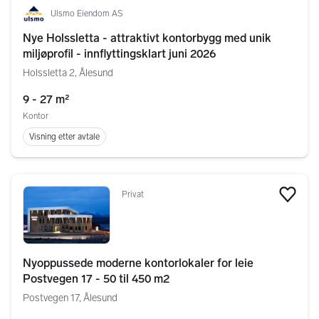
Ulsmo Eiendom AS
Nye Holssletta - attraktivt kontorbygg med unik
miljøprofil - innflyttingsklart juni 2026
Holssletta 2, Ålesund
9 - 27 m²
Kontor
Visning etter avtale
Privat
Legg
Nyoppussede moderne kontorlokaler for leie
Postvegen 17 - 50 til 450 m2
Postvegen 17, Ålesund