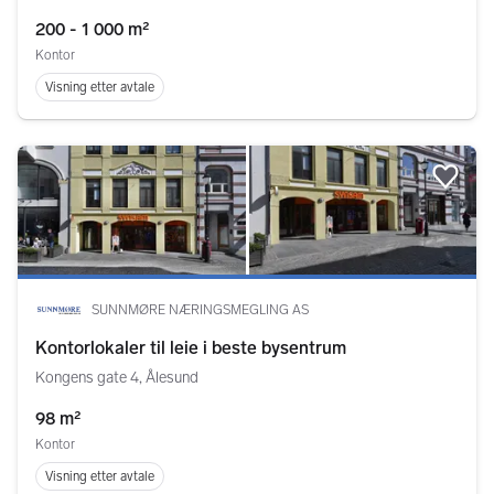
200 - 1 000 m²
Kontor
Visning etter avtale
Legg
SUNNMØRE NÆRINGSMEGLING AS
Kontorlokaler til leie i beste bysentrum
Kongens gate 4, Ålesund
98 m²
Kontor
Visning etter avtale