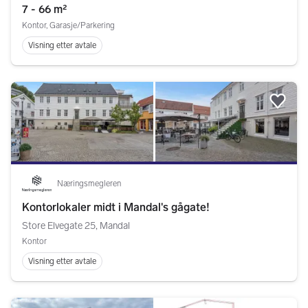
7 - 66 m²
Kontor, Garasje/Parkering
Visning etter avtale
Legg
Næringsmegleren
Kontorlokaler midt i Mandal's gågate!
Store Elvegate 25, Mandal
Kontor
Visning etter avtale