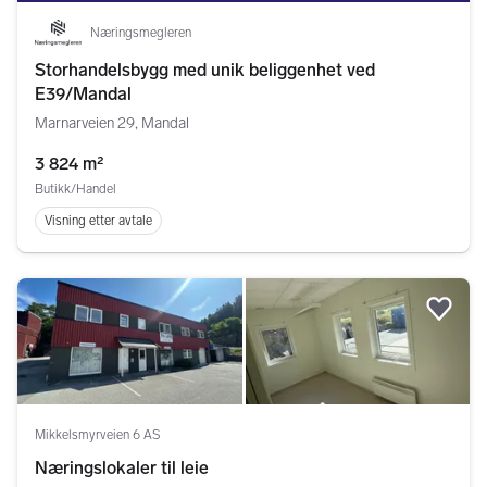
Næringsmegleren
Storhandelsbygg med unik beliggenhet ved
E39/Mandal
Marnarveien 29, Mandal
3 824 m²
Butikk/Handel
Visning etter avtale
Legg
Mikkelsmyrveien 6 AS
Næringslokaler til leie