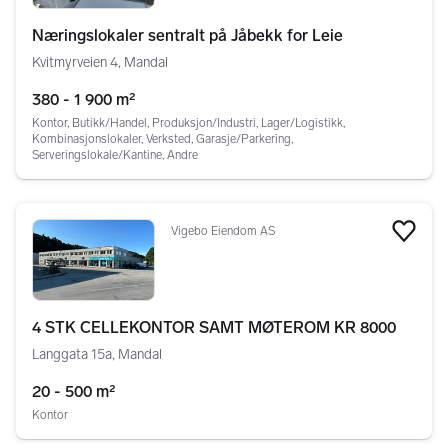
Næringslokaler sentralt på Jåbekk for Leie
Kvitmyrveien 4, Mandal
380 - 1 900 m²
Kontor, Butikk/Handel, Produksjon/Industri, Lager/Logistikk,
Kombinasjonslokaler, Verksted, Garasje/Parkering,
Serveringslokale/Kantine, Andre
Vigebo Eiendom AS
Legg
4 STK CELLEKONTOR SAMT MØTEROM KR 8000
Langgata 15a, Mandal
20 - 500 m²
Kontor