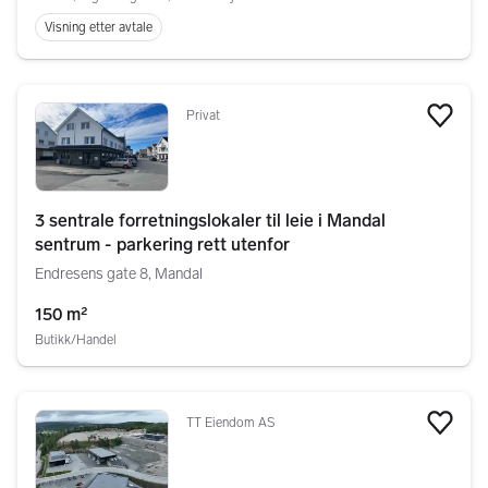
Visning etter avtale
Privat
Legg
3 sentrale forretningslokaler til leie i Mandal
sentrum - parkering rett utenfor
Endresens gate 8, Mandal
150 m²
Butikk/Handel
TT Eiendom AS
Legg