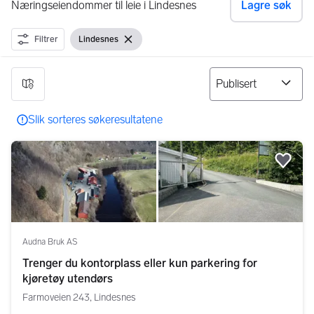
Næringseiendommer til leie i Lindesnes
Lagre søk
Filtrer
Lindesnes
Vis filter
Fjern filter
9 resultater
Slik sorteres søkeresultatene
Legg
Audna Bruk AS
Trenger du kontorplass eller kun parkering for
kjøretøy utendørs
Farmoveien 243, Lindesnes