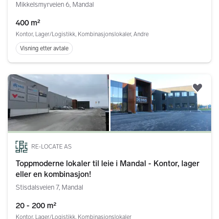
Mikkelsmyrveien 6, Mandal
400 m²
Kontor, Lager/Logistikk, Kombinasjonslokaler, Andre
Visning etter avtale
Legg
RE-LOCATE AS
Toppmoderne lokaler til leie i Mandal - Kontor, lager
eller en kombinasjon!
Stisdalsveien 7, Mandal
20 - 200 m²
Kontor, Lager/Logistikk, Kombinasjonslokaler