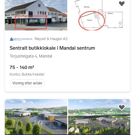
Legg
Røyset & Haugen AS
Sentralt butikklokale i Mandal sentrum
Torjusheigata 4, Mandal
75 - 140 m²
Kontor, Butikk/Handel
Visning etter avtale
Legg