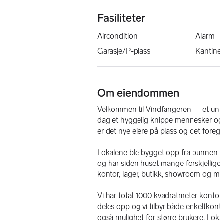
Fasiliteter
Aircondition
Alarm
Garasje/P-plass
Kantin
Om eiendommen
Velkommen til Vindfangeren — et unik
dag et hyggelig knippe mennesker og n
er det nye eiere på plass og det for
Lokalene ble bygget opp fra bunnen i 2
og har siden huset mange forskjellige 
kontor, lager, butikk, showroom og me
Vi har total 1000 kvadratmeter konto
deles opp og vi tilbyr både enkeltkon
også mulighet for større brukere. Loka