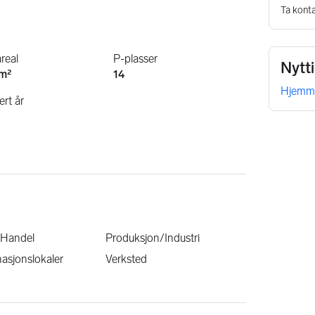
Ta konta
real
P-plasser
Nytt
 m²
14
Hjemm
rt år
/Handel
Produksjon/Industri
asjonslokaler
Verksted