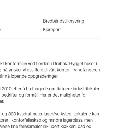
Bredbåndstilknytning
e
Kjøreport
t kontormiljø ved fjorden i Drøbak. Bygget huser i 
å ønsker vi oss flere til vårt kontor. I Vindfangeren 
egår nå løpende oppgraderinger.
010 etter å ha fungert som tidligere industrilokaler 
bedrifter og formål. Her er det muligheter for 
r. 
r og 800 kvadratmeter lager/verksted. Lokalene kan 
torer i kontorfelleskap og mindre lagerplass, men 
lene fine fellesarealer inkludert kjøkken, bad og 