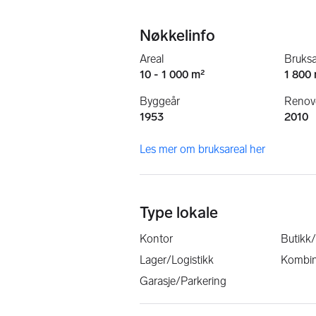
Nøkkelinfo
Areal
Bruksa
10 - 1 000 m²
1 800
Byggeår
Renove
1953
2010
Les mer om bruksareal her
Type lokale
Kontor
Butikk
Lager/Logistikk
Kombin
Garasje/Parkering