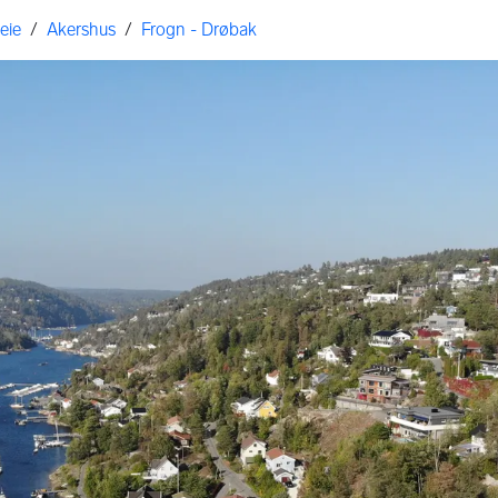
eie
/
Akershus
/
Frogn - Drøbak