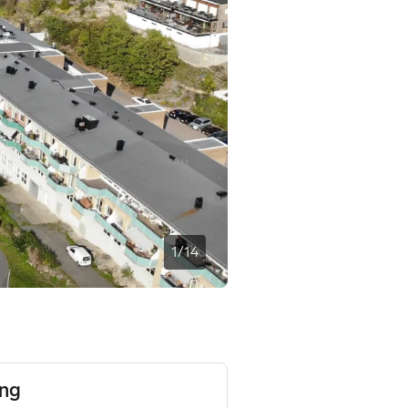
1
/
14
ing