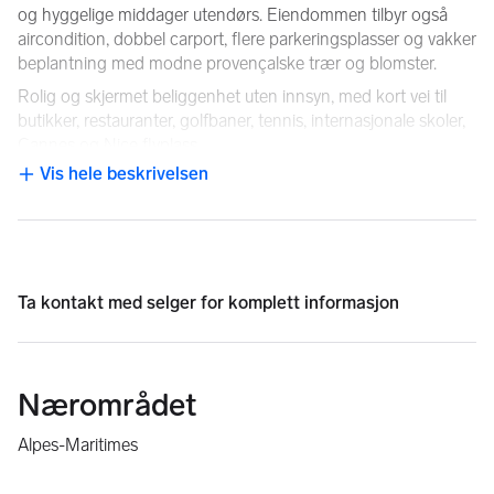
og hyggelige middager utendørs. Eiendommen tilbyr også 
aircondition, dobbel carport, flere parkeringsplasser og vakker 
beplantning med modne provençalske trær og blomster.
Rolig og skjermet beliggenhet uten innsyn, med kort vei til 
butikker, restauranter, golfbaner, tennis, internasjonale skoler, 
Cannes og Nice flyplass.
Vis hele beskrivelsen
NB: Knappen for å vise hele beskrivelsen har kun en visuell effek
Ta kontakt med
selger
for komplett informasjon
Nærområdet
Alpes-Maritimes