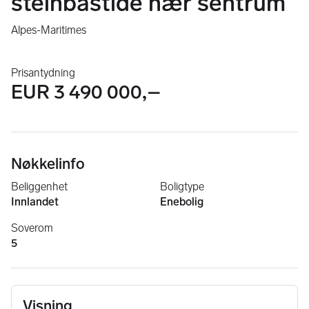
steinbastide nær sentrum
Alpes-Maritimes
Prisantydning
EUR 3 490 000,–
Nøkkelinfo
Beliggenhet
Boligtype
Innlandet
Enebolig
Soverom
5
Visning