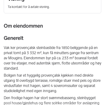
Ta kontakt for å avtale visning.
Om eiendommen
Generelt
Vak ker provençalsk steinbastide fra 1850 beliggende på en 
privat tomt på 3 332 m², kun få minutters gange fra sentrum 
av Mougins. Eiendommen byr på ca. 233 m² boareal fordelt 
over tre etasjer, med autentisk sjarm, flotte uteområder og høy 
standard.
Boligen har et hyggelig provençalsk kjøkken med direkte 
utgang til overbygd terrasse, romslige stuer med peis og store 
vindusflater mot hagen, samt 4 soveromssuiter og separat 
studioleilighet med egen inngang.
Den frodige hagen har stort svømmebasseng, steinbygget 
pool house/gjestehus og flere solrike områder for avslapning 