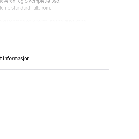
 soverom og 5 komplette bad.
erne standard i alle rom.
 garderobe og direkte utgang til balkong.
m, 1 bad, kjøkken og stue.
en har kun en visuell effekt.
 for parkering ute på eiendommen.
Q i tlslutning til uteområdet.
landet med høy grad av privatlivets preg. Likevel 
 Nucia og Benidorm.
t informasjon
i Benidorm. Kort avstand til flere golfbaner i