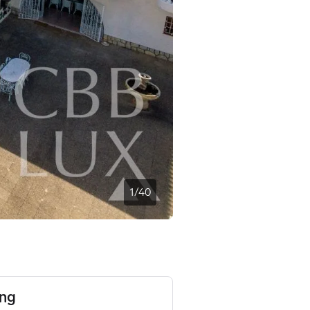
1
/
40
ing