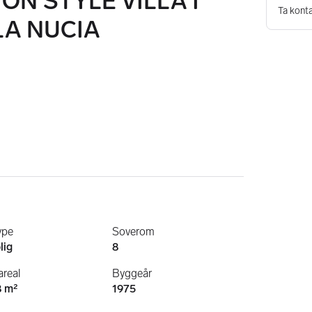
N STYLE VILLA I
Ta konta
LA NUCIA
ype
Soverom
lig
8
real
Byggeår
8 m²
1975