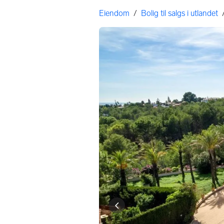
Gå til annonsen
Her er du
Eiendom
/
Bolig til salgs i utlandet
Bildegalleri