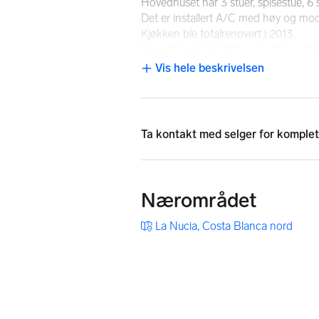
Hovedhuset har 3 stuer, spisestue, 6
Det er installert A/C med høy og mod
Kjøkken ble totalrenovert i 2013.
Hovedsoverommet har en stor walk in
Gjestehuset er 70 M2 og har 2 sovero
Vis hele beskrivelsen
NB: Knappen for å vise hele beskrivels
Det er 3 garasjer og et stort område
Det er Swimmingpool 4×8 meter og BB
Eiendommen gir inntrykk av å være på 
kort avstand til sentrum av Alfaz, La
Ta kontakt med
selger
for komplet
Kun 10 minutter til sentrum i Albir og 
Nærområdet
La Nucia, Costa Blanca nord