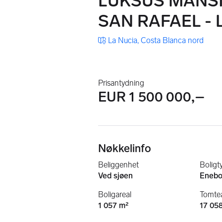
LUKSUS MANSIO
SAN RAFAEL - 
La Nucia, Costa Blanca nord
Prisantydning
EUR 1 500 000,–
Nøkkelinfo
Beliggenhet
Boligt
Ved sjøen
Enebo
Boligareal
Tomtea
1 057 m²
17 05