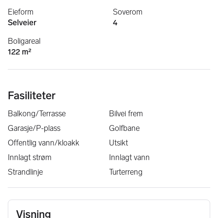
Eieform
Soverom
Selveier
4
Boligareal
122 m²
Fasiliteter
Balkong/Terrasse
Bilvei frem
Garasje/P-plass
Golfbane
Offentlig vann/kloakk
Utsikt
Innlagt strøm
Innlagt vann
Strandlinje
Turterreng
Visning