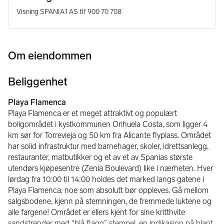
Visning SPANIA1 AS tlf 900 70 708
Om eiendommen
Beliggenhet
Playa Flamenca
Playa Flamenca er et meget attraktivt og populært 
boligområdet i kystkommunen Orihuela Costa, som ligger 4 
km sør for Torrevieja og 50 km fra Alicante flyplass. Området 
har solid infrastruktur med barnehager, skoler, idrettsanlegg, 
restauranter, matbutikker og et av et av Spanias største 
utendørs kjøpesentre (Zenia Boulevard) like i nærheten. Hver 
lørdag fra 10:00 til 14:00 holdes det marked langs gatene i 
Playa Flamenca, noe som absolutt bør oppleves. Gå mellom 
salgsbodene, kjenn på stemningen, de fremmede luktene og 
alle fargene! Området er ellers kjent for sine kritthvite 
sandstrender med “blå flagg” stempel, en indikasjon på blant 