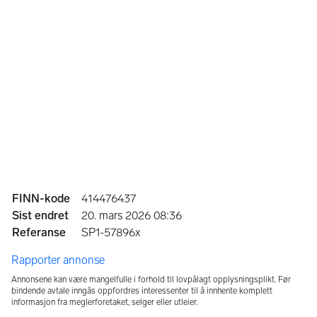
Priser i prosjektet 
Leilighet med 2 soverom fra 325.000 €
Leilighet med 3 soverom: Fra 419.000 €
Leilighet med 4 soverom: Fra 505.000 €
Pris pr juni 2025
Vil du vite mer?
Ta kontakt med oss i Spania1 for mer informasjon.  
Vi gleder oss til å hjelpe dere videre i prosessen!
Annonseinformasjon
FINN-kode
414476437
Sist endret
20. mars 2026 08:36
Adkomst/Tomteforhold
Referanse
SP1-57896x
OM SPANIA1 AS
Rapporter annonse
SPANIA1 AS er et norsk aksjeselskap med kontor i Norge og 
Annonsene kan være mangelfulle i forhold til lovpålagt opplysningsplikt. Før
Spania.
bindende avtale inngås oppfordres interessenter til å innhente komplett
 Vi selger nye boliger direkte fra utbygger, og er en ledende 
informasjon fra meglerforetaket, selger eller utleier.
aktør i Norge.