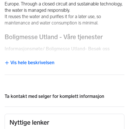
Europe. Through a closed circuit and sustainable technology, 
the water is managed responsibly.
It reuses the water and purifies it for a later use, so 
maintenance and water consumption is minimal.
Boligmesse Utland - Våre tjenester
Informasjonsmøte/ Boligmesse Utland- Besøk oss
Vårt kontor i Oslo er åpent for besøk etter avtale. Ta kontakt 
Vis hele beskrivelsen
NB: Knappen for å vise hele beskrivelsen har kun en visuell effek
med oss, så avtaler vi et møte hvor vi presenterer et bredt 
utvalg av nye og brukte eiendommer på Costa Blanca og 
Costa del Sol.
I tillegg arrangerer Feriebolig Utland jevnlig Boligmesse 
Ta kontakt med
selger
for komplett informasjon
Utland / informasjonsmøter, hvor vi gir deg en grundig 
gjennomgang av boligmarkedet i Spania og presenterer 
aktuelle eiendommer for salg.
Nyttige lenker
Neste Boligmesse Utland: