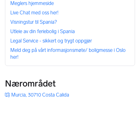
Meglers hjemmeside
Oslo:
Live Chat med oss her!
Søndag 10. mai: kl. 12:00 – 15:00
Visningstur til Spania?
Mandag 11. mai: kl. 10:00 – 16:00
Utleie av din feriebolig i Spania
Sted: Feriebolig Utland, Nedre Slottsgate 13-15, Oslo (100 m 
Legal Service - sikkert og trygt oppgjør
fra Stortinget)
Meld deg på vårt informasjonsmøte/ boligmesse i Oslo
her!
Spania:
Mandag 11. mai: kl. 10:00 – 16:00
Sted: C. Villa Madrid, 17, 03181 Torrevieja,  Spania
Nærområdet
På boligmessen kan du få svar på spørsmål om blant annet:
Murcia, 30710 Costa Calida
Kjøpsprosessen i Spania
Skatteregler, arv og testament
Finansiering gjennom spanske og internasjonale banker.
Utleie av feriebolig i Spania