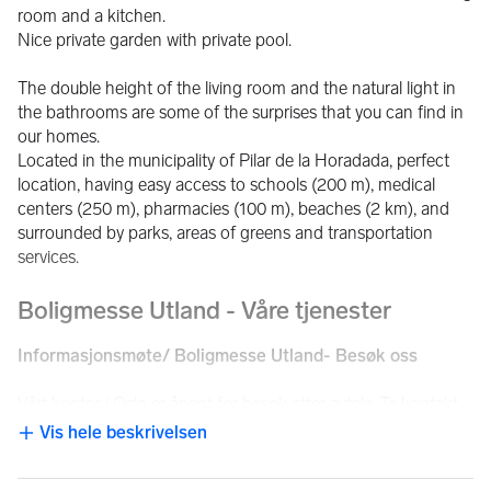
room and a kitchen.
Nice private garden with private pool.
The double height of the living room and the natural light in 
the bathrooms are some of the surprises that you can find in 
our homes. 
Located in the municipality of Pilar de la Horadada, perfect 
location, having easy access to schools (200 m), medical 
centers (250 m), pharmacies (100 m), beaches (2 km), and 
surrounded by parks, areas of greens and transportation 
services.
Boligmesse Utland - Våre tjenester
Informasjonsmøte/ Boligmesse Utland- Besøk oss
Vårt kontor i Oslo er åpent for besøk etter avtale. Ta kontakt 
med oss, så avtaler vi et møte hvor vi presenterer et bredt 
Vis hele beskrivelsen
NB: Knappen for å vise hele beskrivelsen har kun en visuell effek
utvalg av nye og brukte eiendommer på Costa Blanca og 
Costa del Sol.