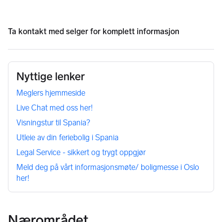
I tillegg arrangerer Feriebolig Utland jevnlig Boligmesse 
Utland / informasjonsmøter, hvor vi gir deg en grundig 
Ta kontakt med
selger
for komplett informasjon
gjennomgang av boligmarkedet i Spania og presenterer 
aktuelle eiendommer for salg.
Neste Boligmesse Utland:
Nyttige lenker
Oslo:
Meglers hjemmeside
Søndag 10. mai: kl. 12:00 – 15:00
Live Chat med oss her!
Mandag 11. mai: kl. 10:00 – 16:00
Visningstur til Spania?
Sted: Feriebolig Utland, Nedre Slottsgate 13-15, Oslo (100 m 
Utleie av din feriebolig i Spania
fra Stortinget)
Legal Service - sikkert og trygt oppgjør
Meld deg på vårt informasjonsmøte/ boligmesse i Oslo
Spania:
her!
Mandag 11. mai: kl. 10:00 – 16:00
Sted: C. Villa Madrid, 17, 03181 Torrevieja,  Spania
Nærområdet