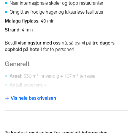
Nær internasjonale skoler og topp restauranter
Omgitt av frodige hager og luksuriøse fasiliteter
Malaga flyplass
: 40 min
Strand:
 4 min 
Bestill 
visningstur med oss
 nå, så byr vi på 
tre dagers 
opphold på hotell
 for to personer!
Generelt
Areal
: 330 m² innvendig + 107 m² terrasse
Antall soverom
: 4
Antall bad
: 4,5
Vis hele beskrivelsen
NB: Knappen for å vise hele beskrivelsen har kun en visuell effek
 Høydepunkter:
Sørvendt uteområde med innebygd 
BBQ og pizzaovn
Flere terrasser med 
utsikt mot sjøen
Privat badstue
 og eget gjesteplan
Ta kontakt med
selger
for komplett informasjon