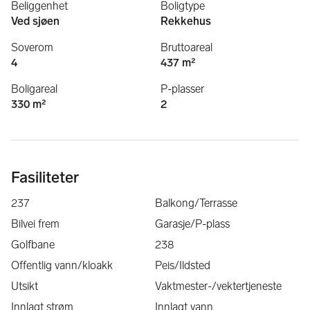
Beliggenhet
Boligtype
Ved sjøen
Rekkehus
Soverom
Bruttoareal
4
437 m²
Boligareal
P-plasser
330 m²
2
Fasiliteter
237
Balkong/Terrasse
Bilvei frem
Garasje/P-plass
Golfbane
238
Offentlig vann/kloakk
Peis/Ildsted
Utsikt
Vaktmester-/vektertjeneste
Innlagt strøm
Innlagt vann