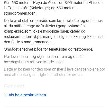
Kun 650 meter til Playa de Acequion, 900 meter fra Plaza de 
la Constitución (Kirketorget) og 350 meter til 
strandpromenaden.
Dette er et etablert område som lever hele året og det finnes 
alt du måtte trenge av fasiliteter i gangavstand fra 
komplekset, som lokale hyggelige barer, kafeer og 
restauranter, Torreviejas mange herlige butikker og ikke minst 
den flotte strandpromenaden.
Området er egnet både for ferieturister og fastboende.
Her lever du lunt og skjermet i sentrum og du får 
hverdagsluksus rett ved Middelhavet.
Dette er boligen for deg som ønsker å leve der spanjolene bor 
med alle tenkelige muligheter rett utenfor døren.
Generelt
Vis hele beskrivelsen
Torrevieja er en by i Alicante-provinsen i regionen Comunidad 
NB: Knappen for å vise hele beskrivelsen har kun en visuell effek
Valenciana i Spania. Byen er et populært turistmål ligger ca 
40 minutters kjøring fra storbyen Alicante og flyplassen. 