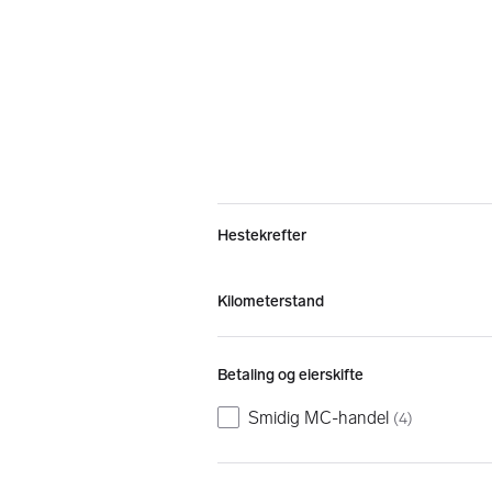
Hestekrefter
Kilometerstand
Betaling og eierskifte
Smidig MC-handel
(
4
)