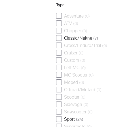
Type
Adventure
(
0
)
ATV
(
0
)
Chopper
(
0
)
Classic/Nakne
(
7
)
Cross/Enduro/Trial
(
0
)
Cruiser
(
0
)
Custom
(
0
)
Lett MC
(
0
)
MC Scooter
(
0
)
Moped
(
0
)
Offroad/Motard
(
0
)
Scooter
(
0
)
Sidevogn
(
0
)
Snøscooter
(
0
)
Sport
(
24
)
Supermoto
(
0
)