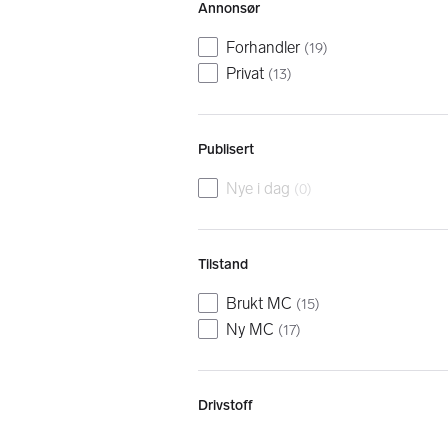
Annonsør
Forhandler
(
19
)
Privat
(
13
)
Publisert
Nye i dag
(
0
)
Tilstand
Brukt MC
(
15
)
Ny MC
(
17
)
Drivstoff