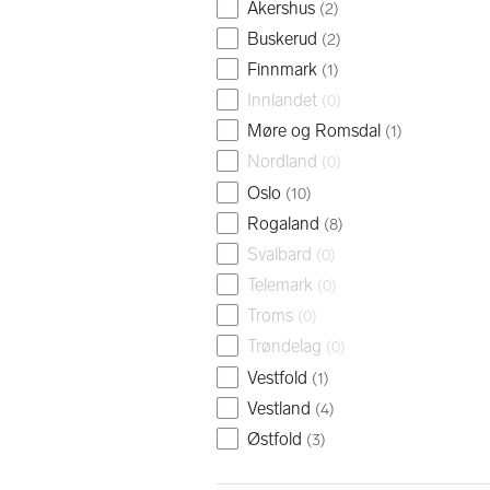
Akershus
(
2
)
Buskerud
(
2
)
Finnmark
(
1
)
Innlandet
(
0
)
Møre og Romsdal
(
1
)
Nordland
(
0
)
Oslo
(
10
)
Rogaland
(
8
)
Svalbard
(
0
)
Telemark
(
0
)
Troms
(
0
)
Trøndelag
(
0
)
Vestfold
(
1
)
Vestland
(
4
)
Østfold
(
3
)