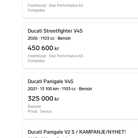
Fredrikstad ∙ Eker Performance AS
Forhandler
Gå til annonsen
Ducati Streetfighter V4S
2026 ∙ 1103 cc ∙ Bensin
450 600
kr
Fredrikstad ∙ Eker Performance AS
Forhandler
Gå til annonsen
Ducati Panigale V4S
2021 ∙ 13 100 km ∙ 1103 cc ∙ Bensin
325 000
kr
Ålesund
Privat ∙ Service
Gå til annonsen
Ducati Panigale V2 S / KAMPANJE/NYHET!