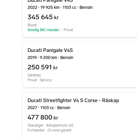
Ducati Panigale V4S
2022 ∙ 19 925 km ∙ 1103 cc ∙ Bensin
345 645
kr
Bryne
Smidig MC-handel
–
Privat
Gå til annonsen
Ducati Panigale V4S
2019 ∙ 9 200 km ∙ Bensin
250 591
kr
Sandnes
Privat ∙ Service
Gå til annonsen
Ducati Streetfighter V4 S Corse - Råskap
2027 ∙ 1103 cc ∙ Bensin
477 800
kr
Stavanger ∙ Allsupermoto AS
Forhandler ∙ 24 mnd garanti