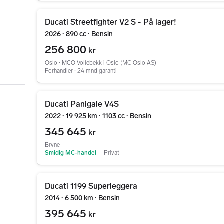
Gå til annonsen
Ducati Streetfighter V2 S - På lager!
2026 ∙ 890 cc ∙ Bensin
256 800
kr
Oslo ∙ MCO Vollebekk i Oslo (MC Oslo AS)
Forhandler ∙ 24 mnd garanti
Gå til annonsen
Ducati Panigale V4S
2022 ∙ 19 925 km ∙ 1103 cc ∙ Bensin
345 645
kr
Bryne
Smidig MC-handel
–
Privat
Gå til annonsen
Ducati 1199 Superleggera
2014 ∙ 6 500 km ∙ Bensin
395 645
kr