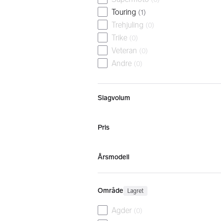
Touring
(
1
)
Trehjuling
(
0
)
Trike
(
0
)
Veteran
(
0
)
Andre
(
0
)
Slagvolum
Pris
Årsmodell
Område
Lagret
Agder
(
0
)