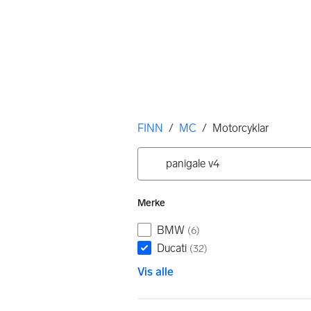
Her er du
FINN
/
MC
/
Motorcyklar
Filtre
Søk i MC
Ingen resultater
Merke
BMW
(
6
)
Ducati
(
32
)
Vis alle