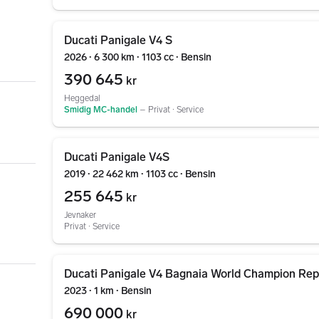
Gå til annonsen
Ducati Panigale V4 S
2026 ∙ 6 300 km ∙ 1103 cc ∙ Bensin
390 645
kr
Heggedal
Smidig MC-handel
–
Privat ∙ Service
Gå til annonsen
Ducati Panigale V4S
2019 ∙ 22 462 km ∙ 1103 cc ∙ Bensin
255 645
kr
Jevnaker
Privat ∙ Service
Gå til annonsen
Ducati Panigale V4 Bagnaia World Champion Rep
2023 ∙ 1 km ∙ Bensin
690 000
kr