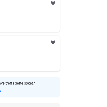
Legg til som favoritt
Legg til som favoritt
ye treff i dette søket?
k