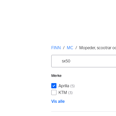
Her er du
FINN
/
MC
/
Mopeder, scootrar o
Filtre
Søk i Scootere og mopeder
Ingen resultater
Merke
Aprilia
(
5
)
KTM
(
3
)
Vis alle