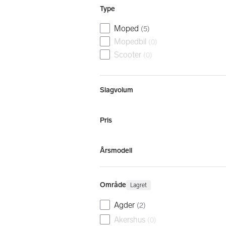
Type
Moped
(
5
)
Mopedbil
(
0
)
Scooter
(
0
)
Slagvolum
Pris
Årsmodell
Område
Lagret
Agder
(
2
)
Akershus
(
0
)