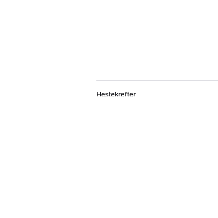
Hestekrefter
Kilometerstand
Betaling og eierskifte
Smidig MC-handel
(
3
)
Annonsør