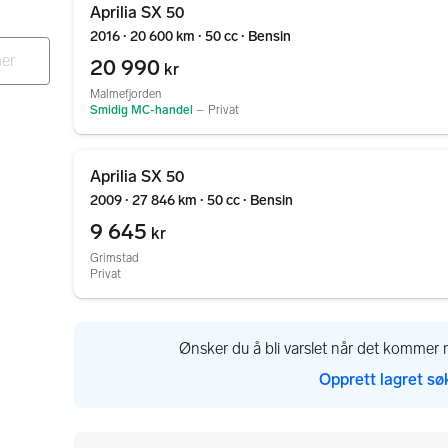
Aprilia SX 50
2016 ∙ 20 600 km ∙ 50 cc ∙ Bensin
20 990
kr
Malmefjorden
Smidig MC-handel
–
Privat
Gå til annonsen
Aprilia SX 50
2009 ∙ 27 846 km ∙ 50 cc ∙ Bensin
9 645
kr
Grimstad
Privat
Ønsker du å bli varslet når det kommer n
Opprett lagret sø