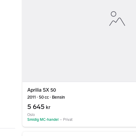
Aprilia SX 50
2011 ∙ 50 cc ∙ Bensin
5 645
kr
Oslo
Smidig MC-handel
–
Privat
Gå til annonsen