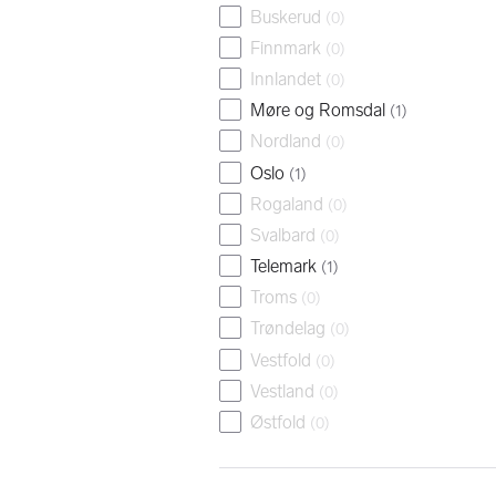
Buskerud
(
0
)
Finnmark
(
0
)
Innlandet
(
0
)
Møre og Romsdal
(
1
)
Nordland
(
0
)
Oslo
(
1
)
Rogaland
(
0
)
Svalbard
(
0
)
Telemark
(
1
)
Troms
(
0
)
Trøndelag
(
0
)
Vestfold
(
0
)
Vestland
(
0
)
Østfold
(
0
)