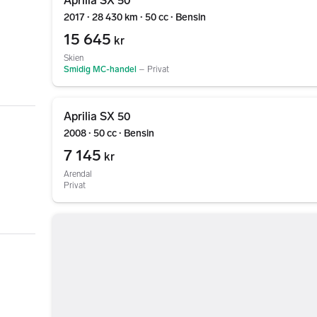
Aprilia SX 50
2017 ∙ 28 430 km ∙ 50 cc ∙ Bensin
15 645
kr
Skien
Smidig MC-handel
–
Privat
Gå til annonsen
Aprilia SX 50
2008 ∙ 50 cc ∙ Bensin
7 145
kr
Arendal
Privat
Gå til annonsen