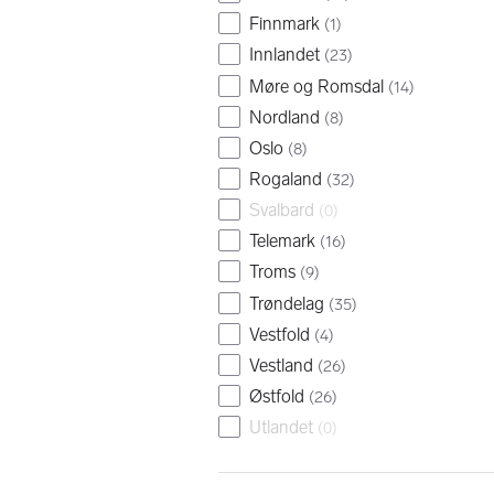
Finnmark
(
1
)
Innlandet
(
23
)
Møre og Romsdal
(
14
)
Nordland
(
8
)
Oslo
(
8
)
Rogaland
(
32
)
Svalbard
(
0
)
Telemark
(
16
)
Troms
(
9
)
Trøndelag
(
35
)
Vestfold
(
4
)
Vestland
(
26
)
Østfold
(
26
)
Utlandet
(
0
)