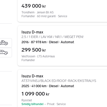
439 000
kr
Trondheim ∙ Jensen Bil AS
Forhandler ∙ 60 mnd garanti ∙ Service
Gå til annonsen
Isuzu D-max
2.5 / 1 EIER / LAV KM / NR.1 / MEGET PEN!
2016 ∙ 87 978 km ∙ Diesel ∙ Automat
299 500
kr
Vestfossen ∙ LTS AutoHaus
Forhandler
Gå til annonsen
Isuzu D-max
AT37/VINSJ/BLACK ED/ROOF-RACK/EKSTRALYS
2025 ∙ 41 000 km ∙ Diesel ∙ Automat
1 099 000
kr
Rysstad
Smidig bilhandel
–
Privat ∙ Service