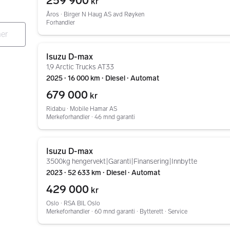
259 900
kr
Åros ∙ Birger N Haug AS avd Røyken
Forhandler
Gå til annonsen
Isuzu D-max
1,9 Arctic Trucks AT33
2025 ∙ 16 000 km ∙ Diesel ∙ Automat
679 000
kr
Ridabu ∙ Mobile Hamar AS
Merkeforhandler ∙ 46 mnd garanti
Gå til annonsen
Isuzu D-max
3500kg hengervekt|Garanti|Finansering|Innbytte
2023 ∙ 52 633 km ∙ Diesel ∙ Automat
429 000
kr
Oslo ∙ RSA BIL Oslo
Merkeforhandler ∙ 60 mnd garanti ∙ Bytterett ∙ Service