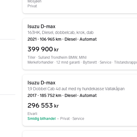
Mosjøen
Privat
Gå til annonsen
Isuzu D-max
163HK, Diesel, dobbelcab, krok, dab
2021 ∙ 106 965 km ∙ Diesel ∙ Automat
399 900
kr
Tiller ∙ Sulland Trondheim BMW, MINI
Merkeforhandler ∙ 12 mnd garanti ∙ Bytterett ∙ Service ∙ Tilstandsrapp
Gå til annonsen
Isuzu D-max
1,9 Dobbel Cab 4d aut med ny hundekasse Vallakåpan
2017 ∙ 185 752 km ∙ Diesel ∙ Automat
296 553
kr
Elvarli
Smidig bilhandel
–
Privat ∙ Service
Gå til annonsen