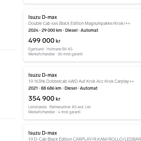
Gå til annonsen
Isuzu D-max
Double Cab 4x4 Black Edition Magnumpakke/Krok/++
2024 ∙ 29 000 km ∙ Diesel ∙ Automat
499 000
kr
Egersund ∙ Holmane Bil AS
Merkeforhandler ∙ 60 mnd garanti
Gå til annonsen
Isuzu D-max
1.9 163hk Dobbelcab 4WD Aut Krok Acc Krok Carplay++
2021 ∙ 88 686 km ∙ Diesel ∙ Automat
354 900
kr
Lierstranda ∙ Røhneselmer AS avd. Lier
Merkeforhandler ∙ 4 mnd garanti
Gå til annonsen
Isuzu D-max
1.9 D-Cab Black Edition CARPLAY/R.KAM/ROLLO/LEDBA