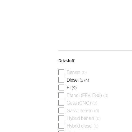
Drivstoff
Bensin
(
0
)
Diesel
(
274
)
El
(
9
)
Etanol (FFV, E85)
(
0
)
Gass (CNG)
(
0
)
Gass+bensin
(
0
)
Hybrid bensin
(
0
)
Hybrid diesel
(
0
)