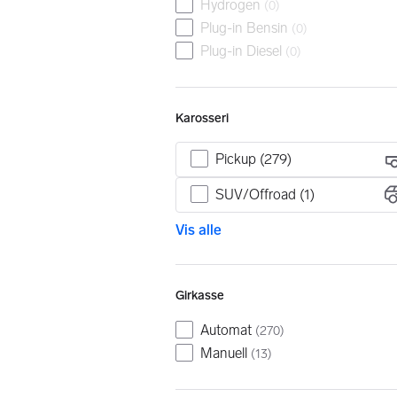
Hydrogen
(
0
)
Plug-in Bensin
(
0
)
Plug-in Diesel
(
0
)
Karosseri
Pickup (279)
SUV/Offroad (1)
Vis alle
Girkasse
Automat
(
270
)
Manuell
(
13
)