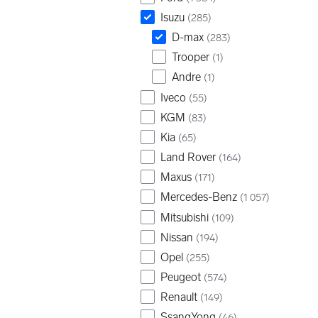
Isuzu
(
285
)
D-max
(
283
)
Trooper
(
1
)
Andre
(
1
)
Iveco
(
55
)
KGM
(
83
)
Kia
(
65
)
Land Rover
(
164
)
Maxus
(
171
)
Mercedes-Benz
(
1 057
)
Mitsubishi
(
109
)
Nissan
(
194
)
Opel
(
255
)
Peugeot
(
574
)
Renault
(
149
)
SsangYong
(
46
)