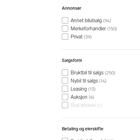
Annonsør
Annet bilutsalg
(
94
)
Merkeforhandler
(
150
)
Privat
(
39
)
Salgsform
Bruktbil til salgs
(
250
)
Nybil til salgs
(
14
)
Leasing
(
13
)
Auksjon
(
6
)
Bud ønskes
(
0
)
Betaling og eierskifte