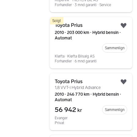
Kopervik ∙ TVEITEN BIL AS
Forhandler ∙ 3 mnd garanti ∙ Service
Gå til annonsen
Solgt
Toyota Prius
Legg
2010 ∙ 203 000 km ∙ Hybrid bensin ∙
Automat
Sammenlign
Kløfta ∙ Kløfta Bilsalg AS
Forhandler ∙ 6 mnd garanti
Gå til annonsen
Toyota Prius
Legg
1,8 VVT-i Hybrid Advance
2010 ∙ 246 770 km ∙ Hybrid bensin ∙
Automat
56 942
kr
Sammenlign
Evanger
Privat