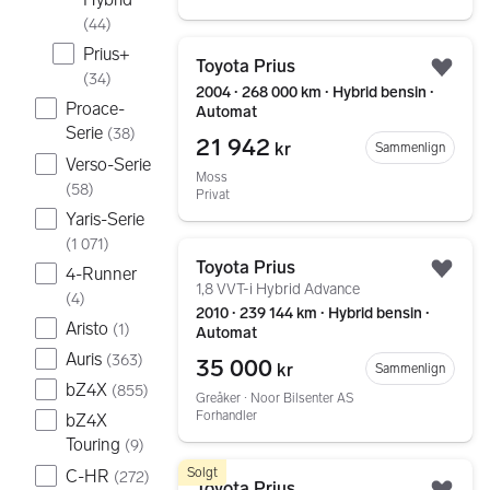
(
44
)
Gå til annonsen
Prius+
Toyota Prius
Legg
(
34
)
2004 ∙ 268 000 km ∙ Hybrid bensin ∙
Proace-
Automat
Serie
(
38
)
21 942
kr
Sammenlign
Verso-Serie
Moss
(
58
)
Privat
Yaris-Serie
(
1 071
)
Gå til annonsen
Toyota Prius
4-Runner
Legg
1,8 VVT-i Hybrid Advance
(
4
)
2010 ∙ 239 144 km ∙ Hybrid bensin ∙
Aristo
(
1
)
Automat
Auris
(
363
)
35 000
kr
Sammenlign
bZ4X
(
855
)
Greåker ∙ Noor Bilsenter AS
Forhandler
bZ4X
Touring
(
9
)
Gå til annonsen
Solgt
C-HR
(
272
)
Toyota Prius