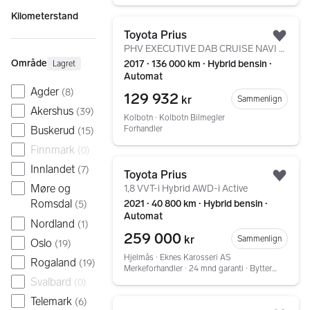
Kilometerstand
Gå til annonsen
Toyota Prius
Legg
PHV EXECUTIVE DAB CRUISE NAVI SKINN HUD JBL KEYLESS GO+
Område
2017 ∙ 136 000 km ∙ Hybrid bensin ∙
Lagret
Automat
Agder
(
8
)
129 932
kr
Sammenlign
Akershus
(
39
)
Kolbotn ∙ Kolbotn Bilmegler
Buskerud
Forhandler
(
15
)
Finnmark
(
0
)
Gå til annonsen
Innlandet
(
7
)
Toyota Prius
Legg
Møre og
1,8 VVT-i Hybrid AWD-i Active
Romsdal
2021 ∙ 40 800 km ∙ Hybrid bensin ∙
(
5
)
Automat
Nordland
(
1
)
259 000
kr
Sammenlign
Oslo
(
19
)
Hjelmås ∙ Eknes Karosseri AS
Rogaland
(
19
)
Merkeforhandler ∙ 24 mnd garanti ∙ Bytterett ∙ Service ∙ Tilstandsrapport
Svalbard
(
0
)
Telemark
Gå til annonsen
(
6
)