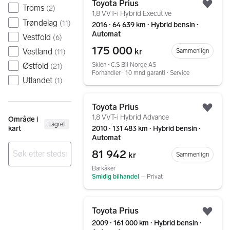
Toyota Prius
Troms
(
2
)
Legg
1,8 VVT-i Hybrid Executive
Trøndelag
(
11
)
2016 ∙ 64 639 km ∙ Hybrid bensin ∙
Automat
Vestfold
(
6
)
175 000
Vestland
kr
Sammenlign
(
11
)
Østfold
Skien ∙ C.S Bil Norge AS
(
21
)
Forhandler ∙ 10 mnd garanti ∙ Service
Utlandet
(
1
)
Gå til annonsen
Toyota Prius
Legg
1,8 VVT-i Hybrid Advance
Område i
Lagret
2010 ∙ 131 483 km ∙ Hybrid bensin ∙
kart
Automat
81 942
kr
Sammenlign
Barkåker
Ingen resultater
Smidig bilhandel
–
Privat
Gå til annonsen
Toyota Prius
Legg
2009 ∙ 161 000 km ∙ Hybrid bensin ∙