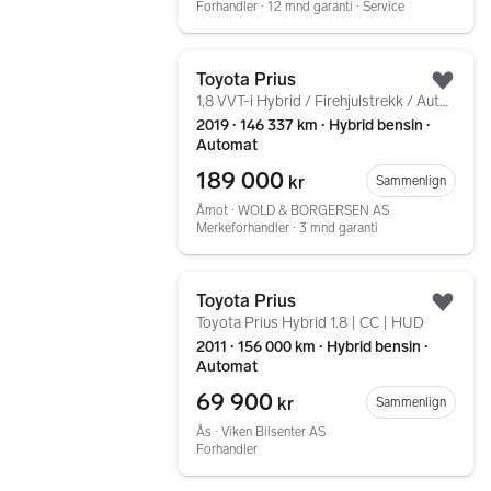
Forhandler ∙ 12 mnd garanti ∙ Service
Gå til annonsen
Toyota Prius
Legg
1,8 VVT-i Hybrid / Firehjulstrekk / Automat / DAB ++
2019 ∙ 146 337 km ∙ Hybrid bensin ∙
Automat
189 000
kr
Sammenlign
Åmot ∙ WOLD & BORGERSEN AS
Merkeforhandler ∙ 3 mnd garanti
Gå til annonsen
Toyota Prius
Legg
Toyota Prius Hybrid 1.8 | CC | HUD
2011 ∙ 156 000 km ∙ Hybrid bensin ∙
Automat
69 900
kr
Sammenlign
Ås ∙ Viken Bilsenter AS
Forhandler