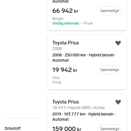
Automat
66 942
kr
Sammenlign
Borgen
Smidig bilhandel
–
Privat
Gå til annonsen
Toyota Prius
Legg
2008
2008 ∙ 250 000 km ∙ Hybrid bensin ∙
Automat
19 942
kr
Sammenlign
Oslo
Privat
Gå til annonsen
Toyota Prius
Legg
1,8 VVT-i Hybrid AWD-i Active
2019 ∙ 103 777 km ∙ Hybrid bensin ∙
Automat
159 000
Drivstoff
kr
Sammenlign