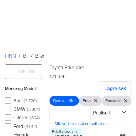
Her er du
FINN
/
Bil
/
Biler
Filtre
Søk i Bil
Toyota Prius biler
171
treff
Ingen resultater
Lagre søk
Merke og Modell
Audi
(
3 720
)
Fjern alle filtre
Prius
Personbil
Fjern alle filtre
Vis filter
Fjern filteret
Vis filter
Fjern fi
BMW
(
5 804
)
Citroen
(
804
)
Ford
(
3 012
)
171 resultater
Gå til annonsen
Betalt plassering
Hyundai