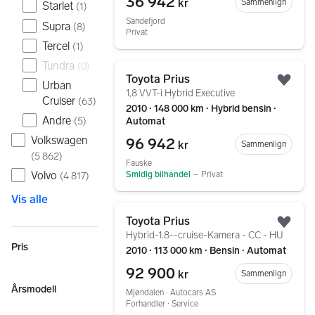
36 942
kr
Sammenlign
Starlet
(
1
)
Sandefjord
Supra
(
8
)
Privat
Tercel
(
1
)
Tundra
(
0
)
Gå til annonsen
Toyota Prius
Urban
Legg
1,8 VVT-i Hybrid Executive
Cruiser
(
63
)
2010 ∙ 148 000 km ∙ Hybrid bensin ∙
Andre
Automat
(
5
)
Volkswagen
96 942
kr
Sammenlign
(
5 862
)
Fauske
Volvo
Smidig bilhandel
–
Privat
(
4 817
)
Vis alle
Gå til annonsen
Toyota Prius
Legg
Hybrid-1.8--cruise-Kamera - CC - HU
Pris
2010 ∙ 113 000 km ∙ Bensin ∙ Automat
92 900
kr
Sammenlign
Årsmodell
Mjøndalen ∙ Autocars AS
Forhandler ∙ Service