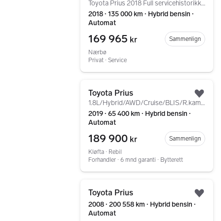
Toyota Prius 2018 Full servicehistorikk/Stor service
2018 ∙ 135 000 km ∙ Hybrid bensin ∙
Automat
169 965
kr
Sammenlign
Nærbø
Privat ∙ Service
Gå til annonsen
Toyota Prius
Legg
1.8L/Hybrid/AWD/Cruise/BLIS/R.kam/Navi/DAB/Keyless/
2019 ∙ 65 400 km ∙ Hybrid bensin ∙
Automat
189 900
kr
Sammenlign
Kløfta ∙ Rebil
Forhandler ∙ 6 mnd garanti ∙ Bytterett
Gå til annonsen
Toyota Prius
Legg
2008 ∙ 200 558 km ∙ Hybrid bensin ∙
Automat