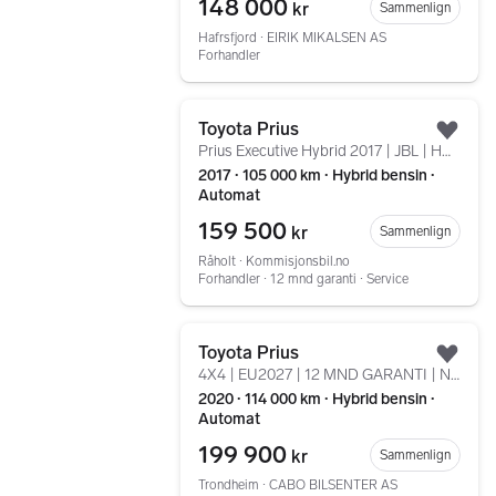
148 000
kr
Sammenlign
Hafrsfjord ∙ EIRIK MIKALSEN AS
Forhandler
Gå til annonsen
Toyota Prius
Legg
Prius Executive Hybrid 2017 | JBL | HUD | ACC | Lavkm
2017 ∙ 105 000 km ∙ Hybrid bensin ∙
Automat
159 500
kr
Sammenlign
Råholt ∙ Kommisjonsbil.no
Forhandler ∙ 12 mnd garanti ∙ Service
Gå til annonsen
Toyota Prius
Legg
4X4 | EU2027 | 12 MND GARANTI | NYE DEKK
2020 ∙ 114 000 km ∙ Hybrid bensin ∙
Automat
199 900
kr
Sammenlign
Trondheim ∙ CABO BILSENTER AS