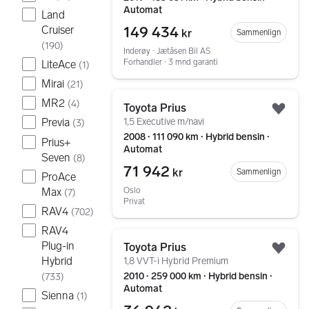
Automat
Land
149 434
Cruiser
kr
Sammenlign
(
190
)
Inderøy ∙ Jætåsen Bil AS
Forhandler ∙ 3 mnd garanti
LiteAce
(
1
)
Mirai
(
21
)
Gå til annonsen
MR2
(
4
)
Toyota Prius
Legg
1,5 Executive m/navi
Previa
(
3
)
2008 ∙ 111 090 km ∙ Hybrid bensin ∙
Prius+
Automat
Seven
(
8
)
71 942
kr
Sammenlign
ProAce
Max
Oslo
(
7
)
Privat
RAV4
(
702
)
RAV4
Gå til annonsen
Plug-in
Toyota Prius
Legg
Hybrid
1,8 VVT-i Hybrid Premium
2010 ∙ 259 000 km ∙ Hybrid bensin ∙
(
733
)
Automat
Sienna
(
1
)