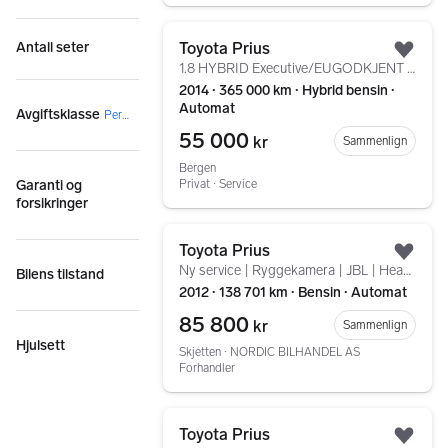
Gå til annonsen
Toyota Prius
Antall seter
Legg
1.8 HYBRID Executive/EUGODKJENT 2028/SKINN/JBL/SKINN/AC
2014 ∙ 365 000 km ∙ Hybrid bensin ∙
Automat
Avgiftsklasse
Personbil
55 000
kr
Sammenlign
Bergen
Privat ∙ Service
Garanti og
forsikringer
Gå til annonsen
Toyota Prius
Legg
Ny service | Ryggekamera | JBL | Headup
Bilens tilstand
2012 ∙ 138 701 km ∙ Bensin ∙ Automat
85 800
kr
Sammenlign
Hjulsett
Skjetten ∙ NORDIC BILHANDEL AS
Forhandler
Gå til annonsen
Toyota Prius
Legg