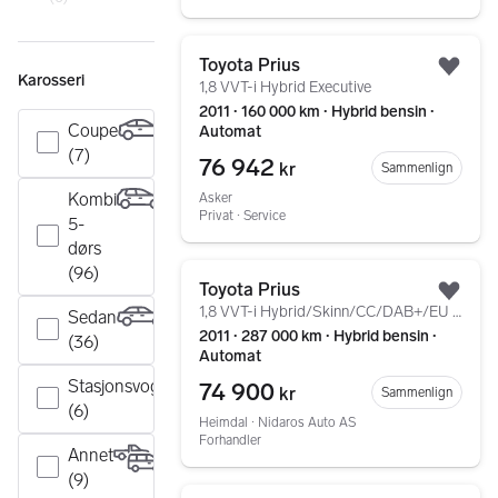
Gå til annonsen
Toyota Prius
Legg
Karosseri
1,8 VVT-i Hybrid Executive
2011 ∙ 160 000 km ∙ Hybrid bensin ∙
Coupe
Automat
(7)
76 942
kr
Sammenlign
Kombi
Asker
Privat ∙ Service
5-
dørs
Gå til annonsen
(96)
Toyota Prius
Legg
1,8 VVT-i Hybrid/Skinn/CC/DAB+/EU 07.2027/Ny Service
Sedan
2011 ∙ 287 000 km ∙ Hybrid bensin ∙
(36)
Automat
Stasjonsvogn
74 900
kr
Sammenlign
(6)
Heimdal ∙ Nidaros Auto AS
Forhandler
Annet
(9)
Gå til annonsen