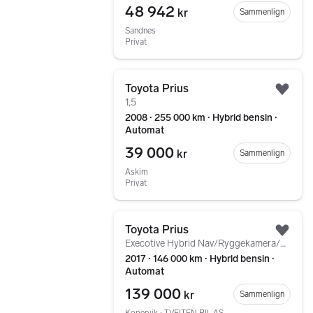
48 942
kr
Sammenlign
Sandnes
Privat
Gå til annonsen
Toyota Prius
Legg
1,5
2008 ∙ 255 000 km ∙ Hybrid bensin ∙
Automat
39 000
kr
Sammenlign
Askim
Privat
Gå til annonsen
Toyota Prius
Legg
Execotive Hybrid Nav/Ryggekamera/Krok/ Topp Utstyrt
2017 ∙ 146 000 km ∙ Hybrid bensin ∙
Automat
139 000
kr
Sammenlign