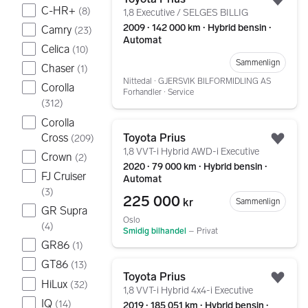
Legg
C-HR+
(
8
)
1,8 Executive / SELGES BILLIG
2009 ∙ 142 000 km ∙ Hybrid bensin ∙
Camry
(
23
)
Automat
Celica
(
10
)
Sammenlign
Chaser
(
1
)
Nittedal ∙ GJERSVIK BILFORMIDLING AS
Corolla
Forhandler ∙ Service
(
312
)
Corolla
Gå til annonsen
Cross
Toyota Prius
(
209
)
Legg
1,8 VVT-i Hybrid AWD-i Executive
Crown
(
2
)
2020 ∙ 79 000 km ∙ Hybrid bensin ∙
FJ Cruiser
Automat
(
3
)
225 000
kr
Sammenlign
GR Supra
Oslo
(
4
)
Smidig bilhandel
–
Privat
GR86
(
1
)
GT86
Gå til annonsen
(
13
)
Toyota Prius
HiLux
Legg
(
32
)
1,8 VVT-i Hybrid 4x4-i Executive
IQ
(
14
)
2019 ∙ 185 051 km ∙ Hybrid bensin ∙