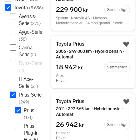
Toyota
(
5 636
)
229 900
kr
Sammenlign
Avensis-
Spillum ∙ Nordvik AS - Namsos
Serie
(
275
)
Merkeforhandler ∙ 24 mnd garanti ∙ Service ∙ Tilstandsrapport
Aygo-Serie
Gå til annonsen
(
38
)
Toyota Prius
Legg
Carina-
2006 ∙ 249 000 km ∙ Hybrid bensin ∙
Serie
(
2
)
Automat
Dyna-Serie
18 942
kr
Sammenlign
(
0
)
Åros
HiAce-
Privat
Serie
(
21
)
Prius-Serie
Gå til annonsen
Toyota Prius
(
249
)
Legg
2011 ∙ 227 565 km ∙ Hybrid bensin ∙
Prius
Automat
(
171
)
26 942
kr
Sammenlign
Prius
Plug-in
Utlandet
Privat
Hybrid