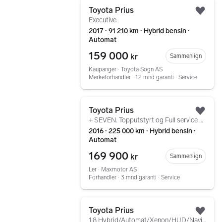
Gå til annonsen
Toyota Prius
Legg
Executive
2017 ∙ 91 210 km ∙ Hybrid bensin ∙
Automat
159 000
kr
Sammenlign
Kaupanger ∙ Toyota Sogn AS
Merkeforhandler ∙ 12 mnd garanti ∙ Service
Gå til annonsen
Toyota Prius
Legg
+ SEVEN. Topputstyrt og Full service historikk - NY EU
2016 ∙ 225 000 km ∙ Hybrid bensin ∙
Automat
169 900
kr
Sammenlign
Ler ∙ Maxmotor AS
Forhandler ∙ 3 mnd garanti ∙ Service
Gå til annonsen
Toyota Prius
Legg
1,8 Hybrid/Automat/Xenon/HUD/Navi/Ryggekamera/LavKm++