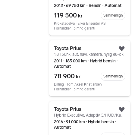
2012 ∙ 69 750 km ∙ Bensin ∙ Automat
119 500
kr
Sammenlign
Krokstadelva ∙ Eiker Bilsenter AS
Forhandler ∙ 3 mnd garanti
Gå til annonsen
Toyota Prius
Legg
1,8 136hk, aut, navi, kamera, nylig eu-ok
2011 ∙ 185 000 km ∙ Hybrid bensin ∙
Automat
78 900
kr
Sammenlign
Dilling ∙ Tom Aksel Kristiansen
Forhandler ∙ 3 mnd garanti
Gå til annonsen
Toyota Prius
Legg
Hybrid Executive, Adaptiv C/HUD/Kamera/Blis ++
2016 ∙ 91 000 km ∙ Hybrid bensin ∙
Automat