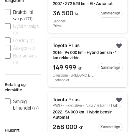
Salgsform
2007 ∙ 272 523 km ∙ El ∙ Automat
36 500
Bruktbil til
kr
Sammenlign
salgs
(
171
)
Sandnes
Nybil til salgs
Privat
(
0
)
Leasing
Gå til annonsen
(
0
)
Toyota Prius
Auksjon
(
0
)
Legg
2016 ∙ 94 000 km ∙ Hybrid bensin ∙ 1
Bud ønskes
km rekkevidde
(
0
)
149 999
kr
Sammenlign
Lillestrøm ∙ SKEDSMO BIL
Forhandler
Betaling og
eierskifte
Gå til annonsen
Toyota Prius
Smidig
Legg
AWD / Executive / Navi / R.kam / Dab+ / Acc++
bilhandel
(
17
)
2022 ∙ 54 000 km ∙ Hybrid bensin ∙
Automat
268 000
kr
Sammenlign
Hjuldrift