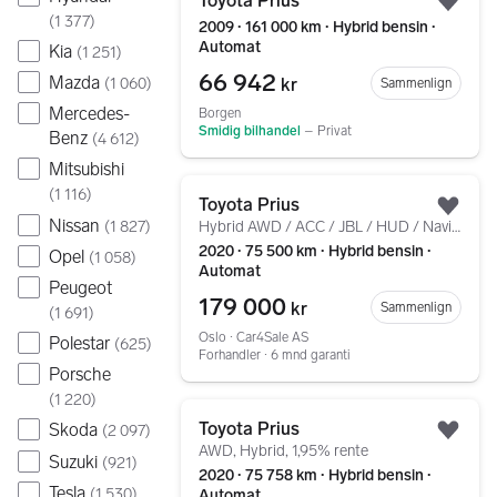
Toyota Prius
Legg
(
1 377
)
2009 ∙ 161 000 km ∙ Hybrid bensin ∙
Automat
Kia
(
1 251
)
66 942
Mazda
kr
(
1 060
)
Sammenlign
Mercedes-
Borgen
Smidig bilhandel
–
Privat
Benz
(
4 612
)
Mitsubishi
Gå til annonsen
(
1 116
)
Toyota Prius
Legg
Nissan
(
1 827
)
Hybrid AWD / ACC / JBL / HUD / Navi / R.Kam / EU 27
2020 ∙ 75 500 km ∙ Hybrid bensin ∙
Opel
(
1 058
)
Automat
Peugeot
179 000
kr
Sammenlign
(
1 691
)
Oslo ∙ Car4Sale AS
Polestar
(
625
)
Forhandler ∙ 6 mnd garanti
Porsche
(
1 220
)
Gå til annonsen
Toyota Prius
Skoda
(
2 097
)
Legg
AWD, Hybrid, 1,95% rente
Suzuki
(
921
)
2020 ∙ 75 758 km ∙ Hybrid bensin ∙
Tesla
(
1 530
)
Automat