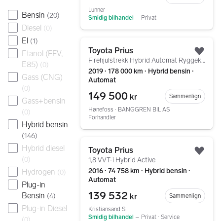
Lunner
Bensin
(
20
)
Smidig bilhandel
–
Privat
Diesel
(
0
)
El
(
1
)
Gå til annonsen
Toyota Prius
Etanol (FFV,
Legg
Firehjulstrekk Hybrid Automat Ryggekamera En eier
E85)
(
0
)
2019 ∙ 178 000 km ∙ Hybrid bensin ∙
Gass (CNG)
Automat
(
0
)
149 500
kr
Sammenlign
Gass+bensin
Hønefoss ∙ BANGGREN BIL AS
(
0
)
Forhandler
Hybrid bensin
(
146
)
Gå til annonsen
Hybrid diesel
Toyota Prius
Legg
(
0
)
1,8 VVT-i Hybrid Active
2016 ∙ 74 758 km ∙ Hybrid bensin ∙
Hydrogen
(
0
)
Automat
Plug-in
139 532
Bensin
kr
(
4
)
Sammenlign
Plug-in Diesel
Kristiansand S
Smidig bilhandel
–
Privat ∙ Service
(
0
)