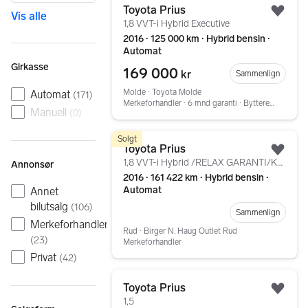
Toyota Prius
Vis alle
Legg
1,8 VVT-i Hybrid Executive
2016 ∙ 125 000 km ∙ Hybrid bensin ∙
Automat
Girkasse
169 000
kr
Sammenlign
Molde ∙ Toyota Molde
Automat
(
171
)
Merkeforhandler ∙ 6 mnd garanti ∙ Bytterett ∙ Service
Manuell
(
0
)
Gå til annonsen
Solgt
Toyota Prius
Legg
1,8 VVT-i Hybrid /RELAX GARANTI/KEYLESS/KAMERA++
Annonsør
2016 ∙ 161 422 km ∙ Hybrid bensin ∙
Automat
Annet
bilutsalg
(
106
)
Sammenlign
Merkeforhandler
Rud ∙ Birger N. Haug Outlet Rud
(
23
)
Merkeforhandler
Privat
(
42
)
Gå til annonsen
Toyota Prius
Legg
1,5