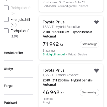
Kristiansand S ∙ Premium Auto AS
Forhandler ∙ 60 mnd garanti ∙ Service
Bakhjulsdrift
(
0
)
Gå til annonsen
Firehjulsdrift
Toyota Prius
Legg
(
32
)
1,8 VVT-i Hybrid Executive
Forhjulsdrift
2010 ∙ 199 000 km ∙ Hybrid bensin ∙
Automat
(
139
)
71 942
kr
Sammenlign
Stavanger
Hestekrefter
Smidig bilhandel
–
Privat ∙ Service
Gå til annonsen
Utstyr
Toyota Prius
Legg
1,8 VVT-i Hybrid Advance
2010 ∙ 311 280 km ∙ Hybrid bensin ∙
Automat
Farge
46 942
kr
Sammenlign
Heimdal
Publisert
Privat