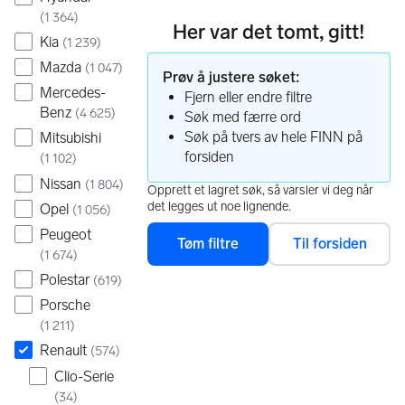
(
1 364
)
Her var det tomt, gitt!
Kia
(
1 239
)
Mazda
(
1 047
)
Prøv å justere søket:
Mercedes-
Fjern eller endre filtre
Benz
(
4 625
)
Søk med færre ord
Søk på tvers av hele FINN på
Mitsubishi
forsiden
(
1 102
)
Nissan
(
1 804
)
Opprett et lagret søk, så varsler vi deg når
det legges ut noe lignende.
Opel
(
1 056
)
Peugeot
Tøm filtre
Til forsiden
(
1 674
)
Polestar
(
619
)
Porsche
(
1 211
)
Renault
(
574
)
Clio-Serie
(
34
)