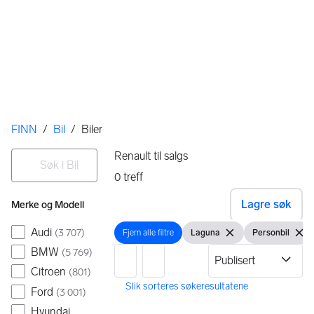
Her er du
FINN
/
Bil
/
Biler
Filtre
Søk i Bil
Renault til salgs
0
treff
Ingen resultater
Lagre søk
Merke og Modell
Audi
(
3 707
)
Fjern alle filtre
Laguna
Personbil
Fjern alle filtre
Vis filter
Fjern filteret
Vis filter
Fjern 
BMW
(
5 769
)
Citroen
(
801
)
Ford
(
3 001
)
0 resultater
Hyundai