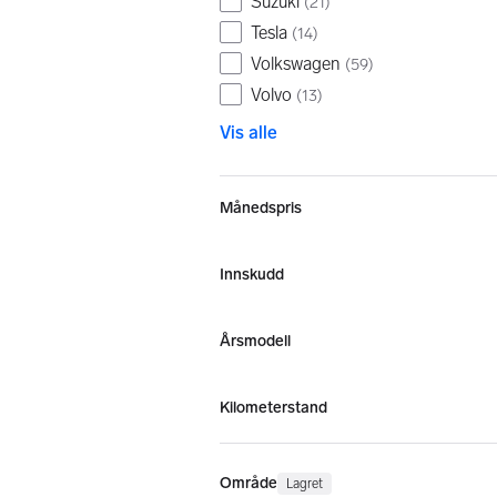
Suzuki
(
21
)
Tesla
(
14
)
Volkswagen
(
59
)
Volvo
(
13
)
Vis alle
Månedspris
Innskudd
Årsmodell
Kilometerstand
Område
Lagret