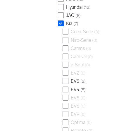
Hyundai
(
12
)
JAC
(
8
)
Kia
(
7
)
Ceed-Serie
(
0
)
Niro-Serie
(
0
)
Carens
(
0
)
Carnival
(
0
)
e-Soul
(
0
)
EV2
(
0
)
EV3
(
2
)
EV4
(
5
)
EV5
(
0
)
EV6
(
0
)
EV9
(
0
)
Optima
(
0
)
Picanto
(
0
)