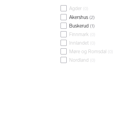
Agder
(
0
)
Akershus
(
2
)
Buskerud
(
1
)
Finnmark
(
0
)
Innlandet
(
0
)
Møre og Romsdal
(
0
)
Nordland
(
0
)
Oslo
(
1
)
Rogaland
(
0
)
Svalbard
(
0
)
Telemark
(
1
)
Troms
(
0
)
Trøndelag
(
0
)
Vestfold
(
0
)
Vestland
(
0
)