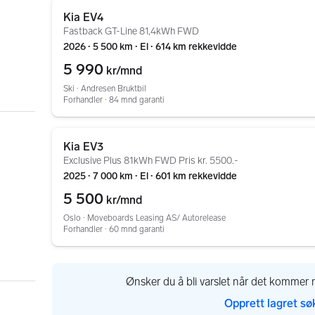
Gå til annonsen
Kia EV4
Fastback GT-Line 81,4kWh FWD
2026 ∙ 5 500 km ∙ El ∙ 614 km rekkevidde
5 990
kr/mnd
Ski ∙ Andresen Bruktbil
Forhandler ∙ 84 mnd garanti
Gå til annonsen
Kia EV3
Exclusive Plus 81kWh FWD Pris kr. 5500.-
2025 ∙ 7 000 km ∙ El ∙ 601 km rekkevidde
5 500
kr/mnd
Oslo ∙ Moveboards Leasing AS/ Autorelease
Forhandler ∙ 60 mnd garanti
Ønsker du å bli varslet når det kommer n
Opprett lagret sø