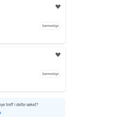
Legg til som favoritt
Sammenlign
Legg til som favoritt
Sammenlign
ye treff i dette søket?
k