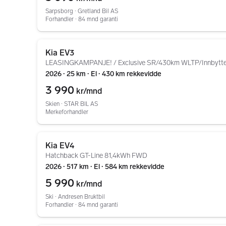
Sarpsborg ∙ Gretland Bil AS
Forhandler ∙ 84 mnd garanti
Gå til annonsen
Kia EV3
LEASINGKAMPANJE! / Exclusive SR/430km WLTP/Innbytt
2026 ∙ 25 km ∙ El ∙ 430 km rekkevidde
3 990
kr/mnd
Skien ∙ STAR BIL AS
Merkeforhandler
Gå til annonsen
Kia EV4
Hatchback GT-Line 81,4kWh FWD
2026 ∙ 517 km ∙ El ∙ 584 km rekkevidde
5 990
kr/mnd
Ski ∙ Andresen Bruktbil
Forhandler ∙ 84 mnd garanti