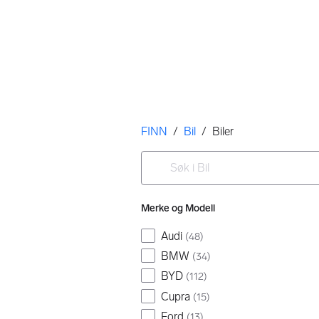
Her er du
FINN
/
Bil
/
Biler
Filtre
Søk i Bil
Ingen resultater
Merke og Modell
Audi
(
48
)
BMW
(
34
)
BYD
(
112
)
Cupra
(
15
)
Ford
(
13
)