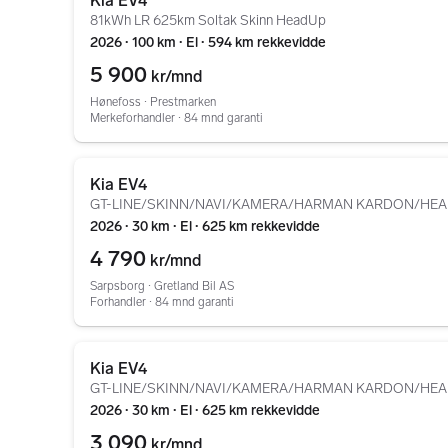
Kia EV4
81kWh LR 625km Soltak Skinn HeadUp
2026 ∙ 100 km ∙ El ∙ 594 km rekkevidde
5 900
kr/mnd
Hønefoss ∙ Prestmarken
Merkeforhandler ∙ 84 mnd garanti
Gå til annonsen
Kia EV4
GT-LINE/SKINN/NAVI/KAMERA/HARMAN KARDON/HEA
2026 ∙ 30 km ∙ El ∙ 625 km rekkevidde
4 790
kr/mnd
Sarpsborg ∙ Gretland Bil AS
Forhandler ∙ 84 mnd garanti
Gå til annonsen
Kia EV4
GT-LINE/SKINN/NAVI/KAMERA/HARMAN KARDON/HEA
2026 ∙ 30 km ∙ El ∙ 625 km rekkevidde
3 090
kr/mnd