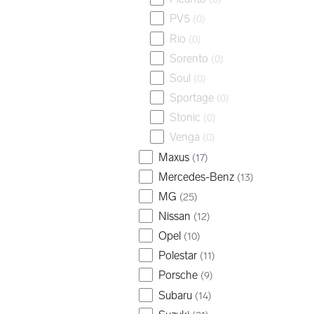
PV5
(
0
)
Rio
(
0
)
Sorento
(
0
)
Soul
(
0
)
Sportage
(
0
)
Stonic
(
0
)
Venga
(
0
)
Maxus
(
17
)
Mercedes-Benz
(
13
)
MG
(
25
)
Nissan
(
12
)
Opel
(
10
)
Polestar
(
11
)
Porsche
(
9
)
Subaru
(
14
)