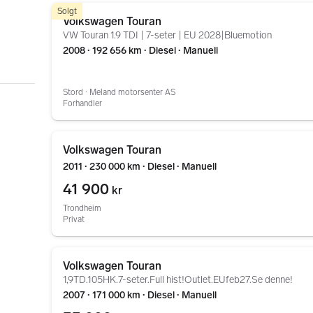
Gå til annonsen
Solgt
Volkswagen Touran
VW Touran 1.9 TDI | 7-seter | EU 2028|Bluemotion
2008 ∙ 192 656 km ∙ Diesel ∙ Manuell
Stord ∙ Meland motorsenter AS
Forhandler
Gå til annonsen
Volkswagen Touran
2011 ∙ 230 000 km ∙ Diesel ∙ Manuell
41 900
kr
Trondheim
Privat
Gå til annonsen
Volkswagen Touran
1,9TD.105HK.7-seter.Full hist!Outlet.EUfeb27.Se denne!
2007 ∙ 171 000 km ∙ Diesel ∙ Manuell