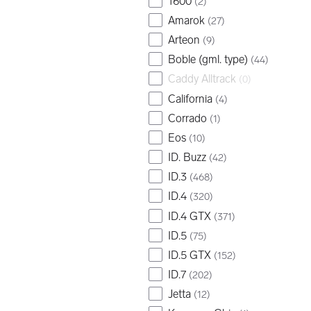
1600
(
2
)
Amarok
(
27
)
Arteon
(
9
)
Boble (gml. type)
(
44
)
Caddy Alltrack
(
0
)
California
(
4
)
Corrado
(
1
)
Eos
(
10
)
ID. Buzz
(
42
)
ID.3
(
468
)
ID.4
(
320
)
ID.4 GTX
(
371
)
ID.5
(
75
)
ID.5 GTX
(
152
)
ID.7
(
202
)
Jetta
(
12
)