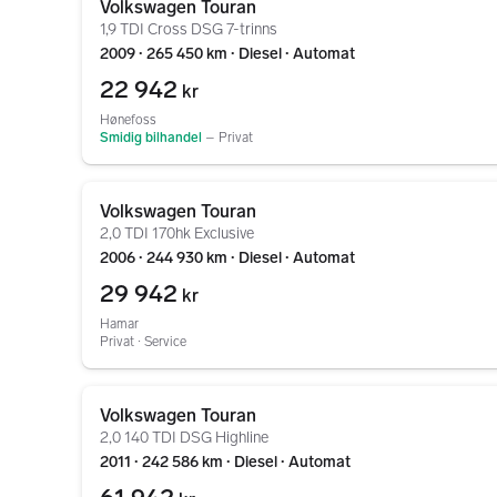
Volkswagen Touran
1,9 TDI Cross DSG 7-trinns
2009 ∙ 265 450 km ∙ Diesel ∙ Automat
22 942
kr
Hønefoss
Smidig bilhandel
–
Privat
Gå til annonsen
Volkswagen Touran
2,0 TDI 170hk Exclusive
2006 ∙ 244 930 km ∙ Diesel ∙ Automat
29 942
kr
Hamar
Privat ∙ Service
Gå til annonsen
Volkswagen Touran
2,0 140 TDI DSG Highline
2011 ∙ 242 586 km ∙ Diesel ∙ Automat