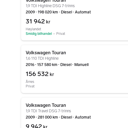
Volkswagen Touran
1,9 TDI Highline DSG 7-trinns
2009 ∙ 198 020 km ∙ Diesel ∙ Automat
31 942
kr
Høylandet
Smidig bilhandel
–
Privat
Gå til annonsen
Volkswagen Touran
1,6 110 TDI Highline
2016 ∙ 157 580 km ∙ Diesel ∙ Manuell
156 532
kr
Årnes
Privat
Gå til annonsen
Volkswagen Touran
1,9 TDI Travel DSG 7-trinns
2009 ∙ 281 000 km ∙ Diesel ∙ Automat
9 942
kr