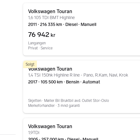
Gå til annonsen
Volkswagen Touran
1,6 105 TDI BMT Highline
2011 ∙ 216 335 km ∙ Diesel ∙ Manuell
76 942
kr
Langangen
Privat ∙ Service
Gå til annonsen
Solgt
Volkswagen Touran
1,4 TSI 150hk Highline R line - Pano, R.Kam, Navi, Krok
2017 ∙ 105 500 km ∙ Bensin ∙ Automat
Skjetten ∙ Møller Bil Bruktbil avd. Outlet Stor-Oslo
Merkeforhandler ∙ 3 mnd garanti
Gå til annonsen
Volkswagen Touran
1,9TDi
2005 ∙ 257 000 km ∙ Diesel ∙ Manuell