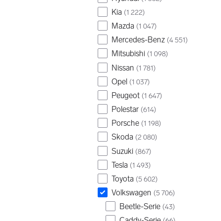
Kia
(
1 222
)
Mazda
(
1 047
)
Mercedes-Benz
(
4 551
)
Mitsubishi
(
1 098
)
Nissan
(
1 781
)
Opel
(
1 037
)
Peugeot
(
1 647
)
Polestar
(
614
)
Porsche
(
1 198
)
Skoda
(
2 080
)
Suzuki
(
867
)
Tesla
(
1 493
)
Toyota
(
5 602
)
Volkswagen
(
5 706
)
Beetle-Serie
(
43
)
Caddy-Serie
(
66
)