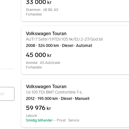
33 000
kr
Drammen ∙ 4B BIL AS
Forhandler
Gå til annonsen
Volkswagen Touran
AUT/7 Seter/1.9TDi/105 hk/EU 2-27/God bil
2008 ∙ 324 000 km ∙ Diesel ∙ Automat
45 000
kr
Arendal ∙ AS Autotrade
Forhandler
Gå til annonsen
Volkswagen Touran
1,6 105 TDI BMT Comfortline 7-s.
2012 ∙ 195 000 km ∙ Diesel ∙ Manuell
59 976
kr
Leksvik
Smidig bilhandel
–
Privat ∙ Service