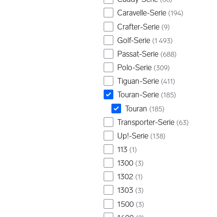
Caravelle-Serie
(
194
)
Crafter-Serie
(
9
)
Golf-Serie
(
1 493
)
Passat-Serie
(
688
)
Polo-Serie
(
309
)
Tiguan-Serie
(
411
)
Touran-Serie
(
185
)
Touran
(
185
)
Transporter-Serie
(
63
)
Up!-Serie
(
138
)
113
(
1
)
1300
(
3
)
1302
(
1
)
1303
(
3
)
1500
(
3
)