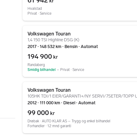
61 942
kr
Hvalstad
Privat ∙ Service
Gå til annonsen
Volkswagen Touran
1,4 150 TSI Highline DSG (K)
2017 ∙ 148 532 km ∙ Bensin ∙ Automat
194 900
kr
Randaberg
Smidig bilhandel
–
Privat ∙ Service
Gå til annonsen
Volkswagen Touran
105HK TDI/1 EIER/GARANTI+/NY SERVI/7SETER/TOPP
2012 ∙ 111 000 km ∙ Diesel ∙ Automat
99 000
kr
Drøbak ∙ AUTO KLAR AS – Trygg og enkel bilhandel
Forhandler ∙ 12 mnd garanti