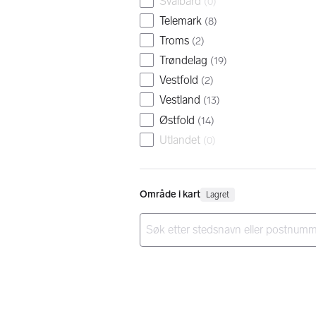
Svalbard
(
0
)
Telemark
(
8
)
Troms
(
2
)
Trøndelag
(
19
)
Vestfold
(
2
)
Vestland
(
13
)
Østfold
(
14
)
Utlandet
(
0
)
Område i kart
Lagret
Ingen resultater