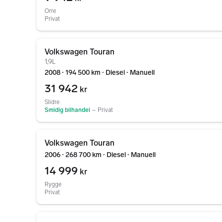
Orre
Privat
Gå til annonsen
Volkswagen Touran
1,9L
2008 ∙ 194 500 km ∙ Diesel ∙ Manuell
31 942
kr
Slidre
Smidig bilhandel
–
Privat
Gå til annonsen
Volkswagen Touran
2006 ∙ 268 700 km ∙ Diesel ∙ Manuell
14 999
kr
Rygge
Privat
Gå til annonsen