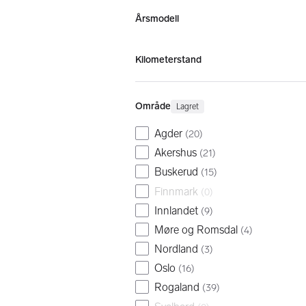
Årsmodell
Kilometerstand
Område
Lagret
Agder
(
20
)
Akershus
(
21
)
Buskerud
(
15
)
Finnmark
(
0
)
Innlandet
(
9
)
Møre og Romsdal
(
4
)
Nordland
(
3
)
Oslo
(
16
)
Rogaland
(
39
)