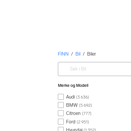
Her er du
FINN
/
Bil
/
Biler
Filtre
Søk i Bil
Ingen resultater
Merke og Modell
Audi
(
3 636
)
BMW
(
5 692
)
Citroen
(
777
)
Ford
(
2 951
)
Hyundai
(
1 352
)