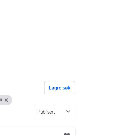
Lagre søk
il
Fjern filteret