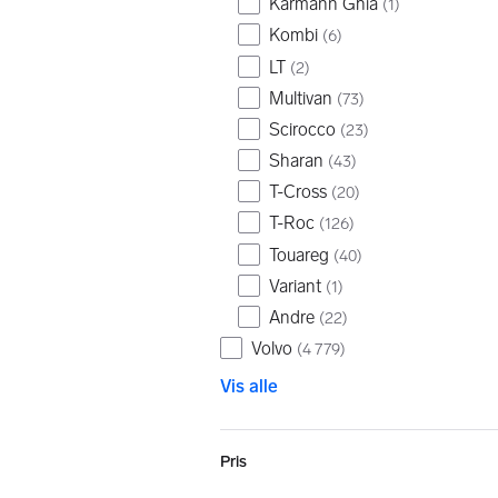
Karmann Ghia
(
1
)
Kombi
(
6
)
LT
(
2
)
Multivan
(
73
)
Scirocco
(
23
)
Sharan
(
43
)
T-Cross
(
20
)
T-Roc
(
126
)
Touareg
(
40
)
Variant
(
1
)
Andre
(
22
)
Volvo
(
4 779
)
Vis alle
Pris