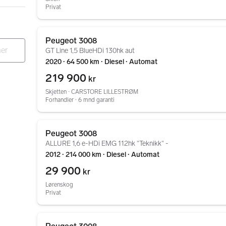
Privat
Gå til annonsen
Peugeot 3008
GT Line 1,5 BlueHDi 130hk aut
2020 ∙ 64 500 km ∙ Diesel ∙ Automat
219 900
kr
Skjetten ∙ CARSTORE LILLESTRØM
Forhandler ∙ 6 mnd garanti
Gå til annonsen
Peugeot 3008
ALLURE 1,6 e-HDi EMG 112hk "Teknikk" -
2012 ∙ 214 000 km ∙ Diesel ∙ Automat
29 900
kr
Lørenskog
Privat
Gå til annonsen