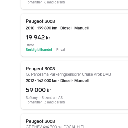
Forhandler ∙ 6 mnd garanti
Gå til annonsen
Peugeot 3008
2010 ∙ 199 890 km ∙ Diesel ∙ Manuell
19 942
kr
Bryne
Smidig bilhandel
–
Privat
Gå til annonsen
Peugeot 3008
1.6 Panorama Parkeringsensorer Cruise Krok DAB
2012 ∙ 142 000 km ∙ Diesel ∙ Manuell
59 000
kr
Sofiemyr ∙ Bilzentrum AS
Forhandler ∙ 3 mnd garanti
Gå til annonsen
Peugeot 3008
GT PHEV 4x4 300 hk, FOCAL HiFi