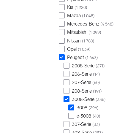
Kia
(
1 220
)
Mazda
(
1 048
)
Mercedes-Benz
(
4 548
)
Mitsubishi
(
1 099
)
Nissan
(
1 780
)
Opel
(
1 039
)
Peugeot
(
1 643
)
2008-Serie
(
271
)
206-Serie
(
14
)
207-Serie
(
60
)
208-Serie
(
191
)
3008-Serie
(
336
)
3008
(
296
)
e-3008
(
40
)
307-Serie
(
33
)
308-Serie
(
233
)