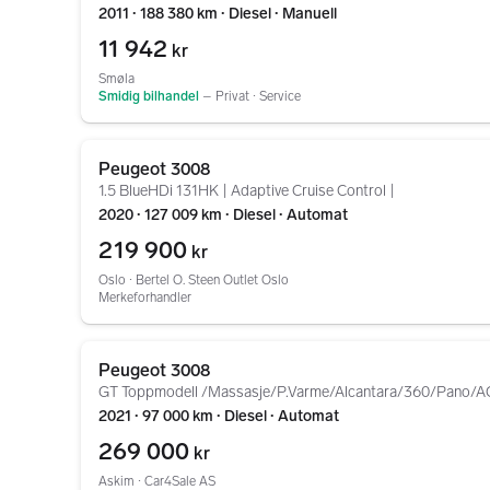
2011 ∙ 188 380 km ∙ Diesel ∙ Manuell
11 942
kr
Smøla
Smidig bilhandel
–
Privat ∙ Service
Gå til annonsen
Peugeot 3008
1.5 BlueHDi 131HK | Adaptive Cruise Control |
2020 ∙ 127 009 km ∙ Diesel ∙ Automat
219 900
kr
Oslo ∙ Bertel O. Steen Outlet Oslo
Merkeforhandler
Gå til annonsen
Peugeot 3008
GT Toppmodell /Massasje/P.Varme/Alcantara/360/Pano/
2021 ∙ 97 000 km ∙ Diesel ∙ Automat
269 000
kr
Askim ∙ Car4Sale AS