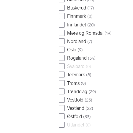
Buskerud
(
17
)
Finnmark
(
2
)
Innlandet
(
20
)
Møre og Romsdal
(
19
)
Nordland
(
7
)
Oslo
(
9
)
Rogaland
(
54
)
Svalbard
(
0
)
Telemark
(
8
)
Troms
(
9
)
Trøndelag
(
29
)
Vestfold
(
25
)
Vestland
(
22
)
Østfold
(
33
)
Utlandet
(
0
)