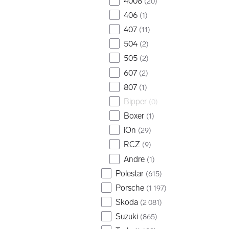
4008
(
20
)
406
(
1
)
407
(
11
)
504
(
2
)
505
(
2
)
607
(
2
)
807
(
1
)
Bipper
(
0
)
Boxer
(
1
)
iOn
(
29
)
RCZ
(
9
)
Andre
(
1
)
Polestar
(
615
)
Porsche
(
1 197
)
Skoda
(
2 081
)
Suzuki
(
865
)