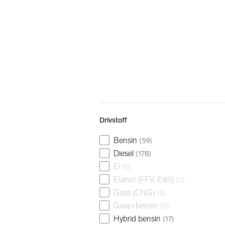
Drivstoff
Bensin
(
59
)
Diesel
(
178
)
El
(
0
)
Etanol (FFV, E85)
(
0
)
Gass (CNG)
(
0
)
Gass+bensin
(
0
)
Hybrid bensin
(
17
)