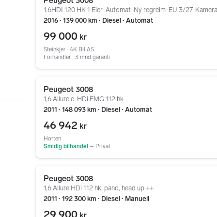
Peugeot 3008
1.6HDI 120 HK 1 Eier-Automat-Ny regreim-EU 3/27-Kamer
2016 ∙ 139 000 km ∙ Diesel ∙ Automat
99 000
kr
Steinkjer ∙ 4K Bil AS
Forhandler ∙ 3 mnd garanti
Gå til annonsen
Peugeot 3008
1,6 Allure e-HDi EMG 112 hk
2011 ∙ 148 093 km ∙ Diesel ∙ Automat
46 942
kr
Horten
Smidig bilhandel
–
Privat
Gå til annonsen
Peugeot 3008
1,6 Allure HDi 112 hk, pano, head up ++
2011 ∙ 192 300 km ∙ Diesel ∙ Manuell
29 900
kr