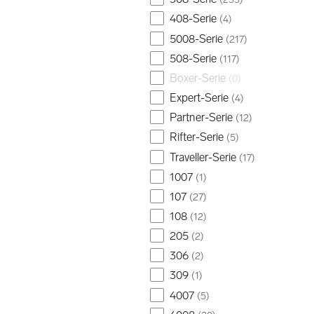
408-Serie
(
4
)
5008-Serie
(
217
)
508-Serie
(
117
)
Boxer-Serie
(
0
)
Expert-Serie
(
4
)
Partner-Serie
(
12
)
Rifter-Serie
(
5
)
Traveller-Serie
(
17
)
1007
(
1
)
107
(
27
)
108
(
12
)
205
(
2
)
306
(
2
)
309
(
1
)
4007
(
5
)