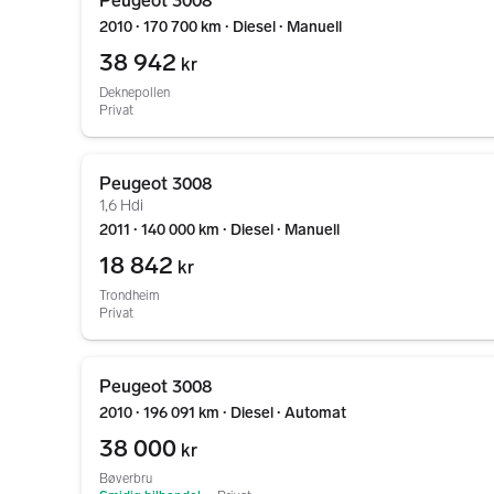
Peugeot 3008
2010 ∙ 170 700 km ∙ Diesel ∙ Manuell
38 942
kr
Deknepollen
Privat
Gå til annonsen
Peugeot 3008
1,6 Hdi
2011 ∙ 140 000 km ∙ Diesel ∙ Manuell
18 842
kr
Trondheim
Privat
Gå til annonsen
Peugeot 3008
2010 ∙ 196 091 km ∙ Diesel ∙ Automat
38 000
kr
Bøverbru