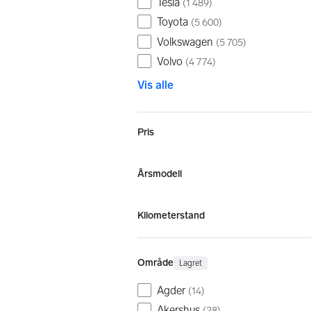
Tesla
(
1 489
)
Toyota
(
5 600
)
Volkswagen
(
5 705
)
Volvo
(
4 774
)
Vis alle
Pris
Årsmodell
Kilometerstand
Område
Lagret
Agder
(
14
)
Akershus
(
28
)