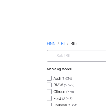
Her er du
FINN
/
Bil
/
Biler
Filtre
Søk i Bil
Ingen resultater
Merke og Modell
Audi
(
3 634
)
BMW
(
5 692
)
Citroen
(
778
)
Ford
(
2 948
)
Hyundai
(
1 351
)