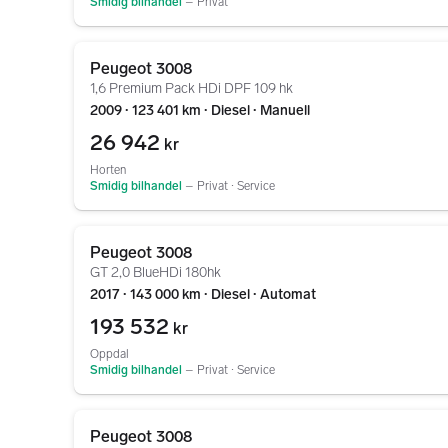
Smidig bilhandel
–
Privat
Gå til annonsen
Peugeot 3008
1,6 Premium Pack HDi DPF 109 hk
2009 ∙ 123 401 km ∙ Diesel ∙ Manuell
26 942
kr
Horten
Smidig bilhandel
–
Privat ∙ Service
Gå til annonsen
Peugeot 3008
GT 2,0 BlueHDi 180hk
2017 ∙ 143 000 km ∙ Diesel ∙ Automat
193 532
kr
Oppdal
Smidig bilhandel
–
Privat ∙ Service
Gå til annonsen
Peugeot 3008