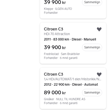
39 900
kr
Sammenlign
Kleppe ∙ ILGEN AUTO
Forhandler
Gå til annonsen
Citroen C3
Legg
HDi 70 Attraction
2011 ∙ 83 000 km ∙ Diesel ∙ Manuell
39 900
kr
Sammenlign
Fredrikstad ∙ Sam Bruktbiler
Forhandler ∙ 6 mnd garanti
Gå til annonsen
Citroen C3
Legg
1,4 HDi/AUTOMAT/1 eier/Historikk/Ny service/EU 11.27
2012 ∙ 22 900 km ∙ Diesel ∙ Automat
89 000
kr
Sammenlign
Greåker ∙ NULL TIL HUNDRE AS
Forhandler ∙ 6 mnd garanti