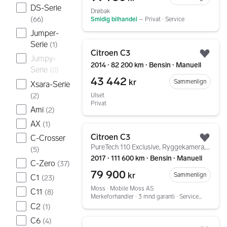
DS-Serie
Drøbak
(
66
)
Smidig bilhandel
–
Privat ∙ Service
Jumper-
Gå til annonsen
Serie
(
1
)
Citroen C3
Jumpy-
Legg
2014 ∙ 82 200 km ∙ Bensin ∙ Manuell
Serie
(
0
)
43 442
kr
Sammenlign
Xsara-Serie
(
2
)
Ulset
Privat
Ami
(
2
)
AX
(
1
)
Gå til annonsen
Citroen C3
C-Crosser
Legg
PureTech 110 Exclusive, Ryggekamera, Navigasjon
(
5
)
2017 ∙ 111 600 km ∙ Bensin ∙ Manuell
C-Zero
(
37
)
79 900
kr
Sammenlign
C1
(
23
)
Moss ∙ Mobile Moss AS
C11
(
8
)
Merkeforhandler ∙ 3 mnd garanti ∙ Service ∙ Tilstandsrapport
C2
(
1
)
C6
(
4
)
Gå til annonsen