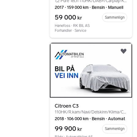
1,2 Pure Tech 110HK/DAB+/Carplay/Klima/R.Kamera/EU0227
2017 ∙ 159 000 km ∙ Bensin ∙ Manuell
59 000
kr
Sammenlign
Hønefoss ∙ RK BIL AS
Forhandler ∙ Service
Gå til annonsen
Legg
Citroen C3
110HK/R.kam/Navi/Delskinn/Klima/Cruise/Bluetooth/USB
2018 ∙ 106 000 km ∙ Bensin ∙ Automat
99 900
kr
Sammenlign
Råde ∙ Automatbilen AS