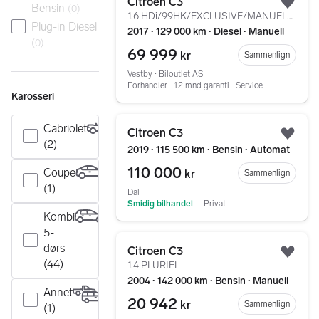
Citroen C3
Bensin
(
0
)
Legg
1.6 HDi/99HK/EXCLUSIVE/MANUELL/SPORT/M.LINK/DAB/C.C/R.K
Plug-in Diesel
2017 ∙ 129 000 km ∙ Diesel ∙ Manuell
(
0
)
69 999
kr
Sammenlign
Vestby ∙ Biloutlet AS
Forhandler ∙ 12 mnd garanti ∙ Service
Karosseri
Gå til annonsen
Cabriolet
Citroen C3
Legg
(2)
2019 ∙ 115 500 km ∙ Bensin ∙ Automat
110 000
Coupe
kr
Sammenlign
(1)
Dal
Smidig bilhandel
–
Privat
Kombi
5-
Gå til annonsen
dørs
Citroen C3
Legg
(44)
1.4 PLURIEL
2004 ∙ 142 000 km ∙ Bensin ∙ Manuell
Annet
20 942
kr
Sammenlign
(1)