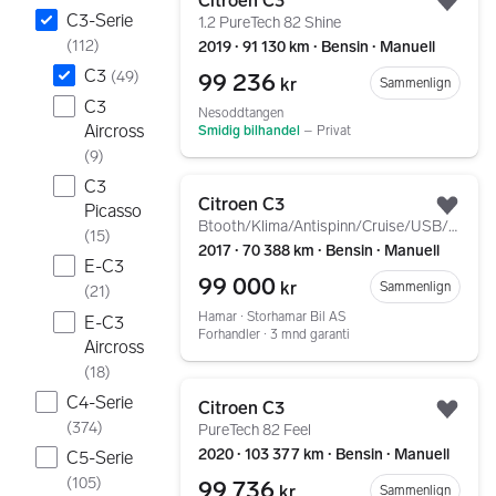
Citroen C3
Legg
C3-Serie
1.2 PureTech 82 Shine
(
112
)
2019 ∙ 91 130 km ∙ Bensin ∙ Manuell
C3
(
49
)
99 236
kr
Sammenlign
C3
Nesoddtangen
Aircross
Smidig bilhandel
–
Privat
(
9
)
Gå til annonsen
C3
Citroen C3
Picasso
Legg
Btooth/Klima/Antispinn/Cruise/USB/+++
(
15
)
2017 ∙ 70 388 km ∙ Bensin ∙ Manuell
E-C3
99 000
kr
Sammenlign
(
21
)
Hamar ∙ Storhamar Bil AS
E-C3
Forhandler ∙ 3 mnd garanti
Aircross
(
18
)
Gå til annonsen
C4-Serie
Citroen C3
Legg
(
374
)
PureTech 82 Feel
2020 ∙ 103 377 km ∙ Bensin ∙ Manuell
C5-Serie
(
105
)
99 736
kr
Sammenlign