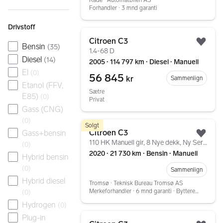
Forhandler ∙ 3 mnd garanti
Drivstoff
Gå til annonsen
Citroen C3
Bensin
Legg
(
35
)
1.4-68 D
Diesel
(
14
)
2005 ∙ 114 797 km ∙ Diesel ∙ Manuell
El
(
0
)
56 845
kr
Sammenlign
Etanol (FFV,
Sætre
E85)
(
0
)
Privat
Gass (CNG)
(
0
)
Gå til annonsen
Solgt
Citroen C3
Gass+bensin
Legg
110 HK Manuell gir, 8 Nye dekk, Ny Service og Regreim.
(
0
)
2020 ∙ 21 730 km ∙ Bensin ∙ Manuell
Hybrid bensin
(
0
)
Sammenlign
Hybrid diesel
Tromsø ∙ Teknisk Bureau Tromsø AS
Merkeforhandler ∙ 6 mnd garanti ∙ Bytterett ∙ Service ∙ Tilstandsrapport
(
0
)
Hydrogen
(
0
)
Gå til annonsen
Plug-in