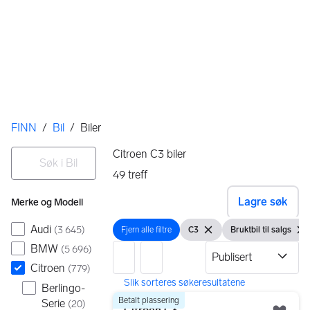
Her er du
FINN
/
Bil
/
Biler
Filtre
Søk i Bil
Citroen C3 biler
49
treff
Ingen resultater
Lagre søk
Merke og Modell
Audi
(
3 645
)
Fjern alle filtre
C3
Bruktbil til salgs
Fjern alle filtre
Vis filter
Fjern filteret
Vis filter
Fjer
BMW
(
5 696
)
Citroen
(
779
)
Berlingo-
49 resultater
Gå til annonsen
Betalt plassering
Serie
(
20
)