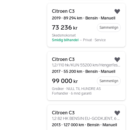
Gå til annonsen
Citroen C3
Legg
2019 ∙ 89 294 km ∙ Bensin ∙ Manuell
73 236
kr
Sammenlign
Skedsmokorset
Smidig bilhandel
–
Privat ∙ Service
Gå til annonsen
Citroen C3
Legg
1,2/110 hk/KUN 55200 km/Hengerfeste/Historikk/EU 06.28
2017 ∙ 55 200 km ∙ Bensin ∙ Manuell
99 000
kr
Sammenlign
Greåker ∙ NULL TIL HUNDRE AS
Forhandler ∙ 6 mnd garanti
Gå til annonsen
Citroen C3
Legg
1,2 82 HK BENSIN EU-GODKJENT, 6 MND GARANTI, KROK
2013 ∙ 127 000 km ∙ Bensin ∙ Manuell