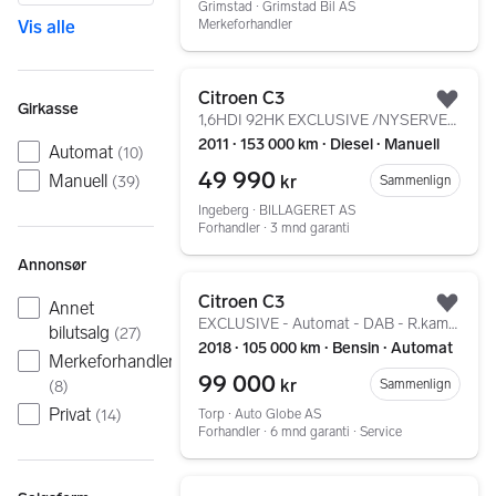
Grimstad ∙ Grimstad Bil AS
Merkeforhandler
Vis alle
Gå til annonsen
Citroen C3
Legg
Girkasse
1,6HDI 92HK EXCLUSIVE /NYSERVET/PARKSENSORER/KLIMA
2011 ∙ 153 000 km ∙ Diesel ∙ Manuell
Automat
(
10
)
49 990
Manuell
kr
Sammenlign
(
39
)
Ingeberg ∙ BILLAGERET AS
Forhandler ∙ 3 mnd garanti
Annonsør
Gå til annonsen
Citroen C3
Annet
Legg
EXCLUSIVE - Automat - DAB - R.kamera - Ny service+++
bilutsalg
(
27
)
2018 ∙ 105 000 km ∙ Bensin ∙ Automat
Merkeforhandler
99 000
kr
Sammenlign
(
8
)
Privat
Torp ∙ Auto Globe AS
(
14
)
Forhandler ∙ 6 mnd garanti ∙ Service
Gå til annonsen