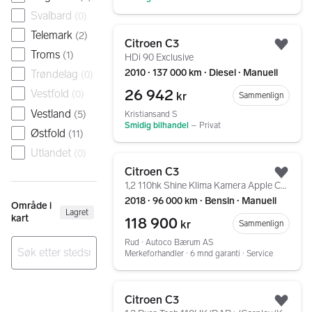
Svalbard
(
0
)
Gå til annonsen
Telemark
(
2
)
Citroen C3
Legg
Troms
(
1
)
HDi 90 Exclusive
2010 ∙ 137 000 km ∙ Diesel ∙ Manuell
Trøndelag
(
0
)
26 942
Vestfold
(
0
)
kr
Sammenlign
Vestland
(
5
)
Kristiansand S
Smidig bilhandel
–
Privat
Østfold
(
11
)
Utlandet
(
0
)
Gå til annonsen
Citroen C3
Legg
1,2 110hk Shine Klima Kamera Apple Carplay
2018 ∙ 96 000 km ∙ Bensin ∙ Manuell
Område i
Lagret
kart
118 900
kr
Sammenlign
Rud ∙ Autoco Bærum AS
Merkeforhandler ∙ 6 mnd garanti ∙ Service
Ingen resultater
Gå til annonsen
Citroen C3
Legg