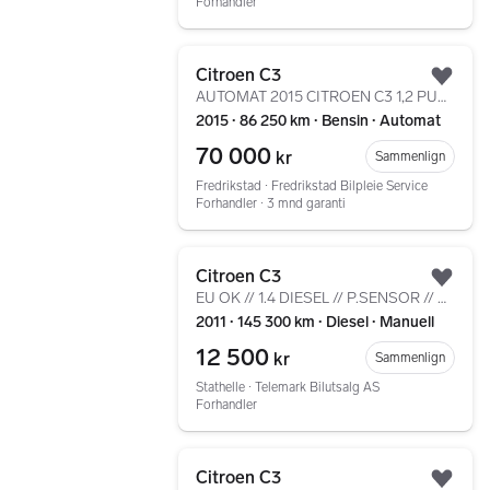
Forhandler
Gå til annonsen
Citroen C3
Legg
AUTOMAT 2015 CITROEN C3 1,2 PURE TECH 82HK
2015 ∙ 86 250 km ∙ Bensin ∙ Automat
70 000
kr
Sammenlign
Fredrikstad ∙ Fredrikstad Bilpleie Service
Forhandler ∙ 3 mnd garanti
Gå til annonsen
Citroen C3
Legg
EU OK // 1.4 DIESEL // P.SENSOR // M.LAPP // SE PRIS ++
2011 ∙ 145 300 km ∙ Diesel ∙ Manuell
12 500
kr
Sammenlign
Stathelle ∙ Telemark Bilutsalg AS
Forhandler
Gå til annonsen
Citroen C3
Legg