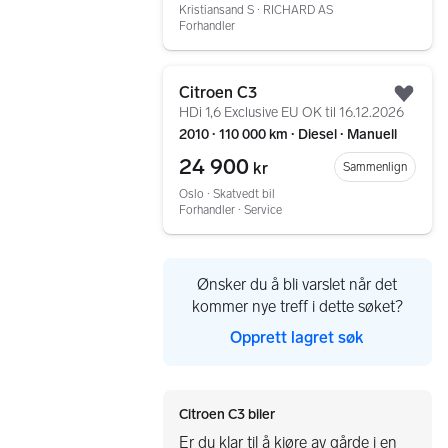
Kristiansand S ∙ RICHARD AS
Forhandler
Gå til annonsen
Citroen C3
Legg
HDi 1,6 Exclusive EU OK til 16.12.2026
2010 ∙ 110 000 km ∙ Diesel ∙ Manuell
24 900
kr
Sammenlign
Oslo ∙ Skatvedt bil
Forhandler ∙ Service
Ønsker du å bli varslet når det
kommer nye treff i dette søket?
Opprett lagret søk
Citroen C3 biler
Er du klar til å kjøre av gårde i en