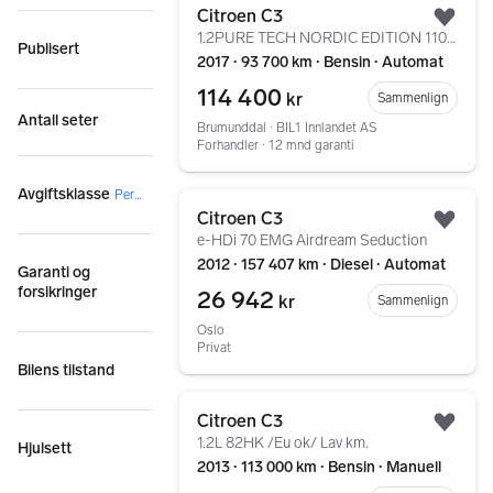
Citroen C3
Legg
1.2PURE TECH NORDIC EDITION 110HK AUT/R.KAM/12MND GARAN
Publisert
2017 ∙ 93 700 km ∙ Bensin ∙ Automat
114 400
kr
Sammenlign
Antall seter
Brumunddal ∙ BIL1 Innlandet AS
Forhandler ∙ 12 mnd garanti
Avgiftsklasse
Personbil
Gå til annonsen
Citroen C3
Legg
e-HDi 70 EMG Airdream Seduction
2012 ∙ 157 407 km ∙ Diesel ∙ Automat
Garanti og
forsikringer
26 942
kr
Sammenlign
Oslo
Privat
Bilens tilstand
Gå til annonsen
Citroen C3
Legg
1.2L 82HK /Eu ok/ Lav km.
Hjulsett
2013 ∙ 113 000 km ∙ Bensin ∙ Manuell