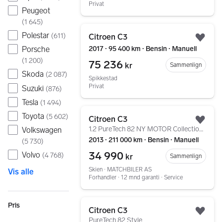
Privat
Peugeot
(
1 645
)
Gå til annonsen
Polestar
(
611
)
Citroen C3
Legg
2017 ∙ 95 400 km ∙ Bensin ∙ Manuell
Porsche
(
1 200
)
75 236
kr
Sammenlign
Skoda
(
2 087
)
Spikkestad
Privat
Suzuki
(
876
)
Tesla
(
1 494
)
Gå til annonsen
Toyota
(
5 602
)
Citroen C3
Legg
1.2 PureTech 82 NY MOTOR Collection City Pack++
Volkswagen
2013 ∙ 211 000 km ∙ Bensin ∙ Manuell
(
5 730
)
34 990
Volvo
(
4 768
)
kr
Sammenlign
Skien ∙ MATCHBILER AS
Vis alle
Forhandler ∙ 12 mnd garanti ∙ Service
Gå til annonsen
Pris
Citroen C3
Legg
PureTech 82 Style