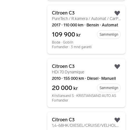
Gå til annonsen
Citroen C3
Legg
PureTech / R.kamera / Automat / CarPlay
2017 ∙ 110 000 km ∙ Bensin ∙ Automat
109 900
kr
Sammenlign
Bodø ∙ Gobiln
Forhandler ∙ 3 mnd garanti
Gå til annonsen
Citroen C3
Legg
HDi 70 Dynamique
2010 ∙ 155 000 km ∙ Diesel ∙ Manuell
20 000
kr
Sammenlign
Kristiansand S ∙ KRISTIANSAND AUTO AS
Forhandler
Gå til annonsen
Citroen C3
Legg
1,4-68HK/DIESEL/CRUISE/VELHOLDT/2 SETT GODE DEKK