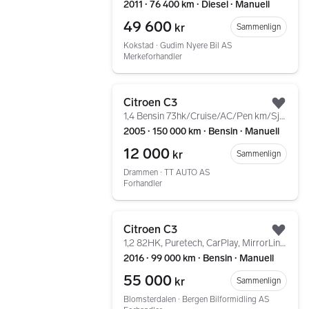
2011 ∙ 76 400 km ∙ Diesel ∙ Manuell
49 600
kr
Sammenlign
Kokstad ∙ Gudim Nyere Bil AS
Merkeforhandler
Gå til annonsen
Citroen C3
Legg
1,4 Bensin 73hk/Cruise/AC/Pen km/Sjekk denne!
2005 ∙ 150 000 km ∙ Bensin ∙ Manuell
12 000
kr
Sammenlign
Drammen ∙ TT AUTO AS
Forhandler
Gå til annonsen
Citroen C3
Legg
1,2 82HK, Puretech, CarPlay, MirrorLink, P.Sensorer
2016 ∙ 99 000 km ∙ Bensin ∙ Manuell
55 000
kr
Sammenlign
Blomsterdalen ∙ Bergen Bilformidling AS