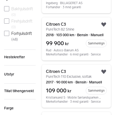
Ingeberg ∙ BILLAGERET AS
Forhandler ∙ 3 mnd garanti
Bakhjulsdrift
(
0
)
Gå til annonsen
Firehjulsdrift
Citroen C3
Legg
(
0
)
PureTech 82 Shine
Forhjulsdrift
2018 ∙ 103 000 km ∙ Bensin ∙ Manuell
(
48
)
99 900
kr
Sammenlign
Rud ∙ Autoco Bærum AS
Merkeforhandler ∙ 6 mnd garanti ∙ Service
Hestekrefter
Gå til annonsen
Citroen C3
Legg
Utstyr
PureTech 110 Exclusive, soltak
2017 ∙ 90 000 km ∙ Bensin ∙ Manuell
109 000
kr
Sammenlign
Tillat tilhengervekt
Kristiansand S ∙ Mobile Sørlandsparken AS
Merkeforhandler ∙ 3 mnd garanti ∙ Service
Farge
Gå til annonsen