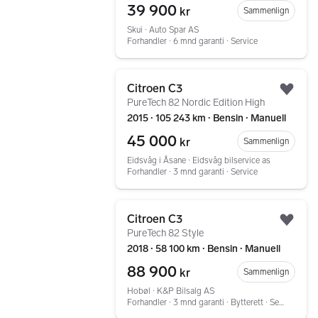
39 900
kr
Sammenlign
Skui ∙ Auto Spar AS
Forhandler ∙ 6 mnd garanti ∙ Service
Gå til annonsen
Citroen C3
Legg
PureTech 82 Nordic Edition High
2015 ∙ 105 243 km ∙ Bensin ∙ Manuell
45 000
kr
Sammenlign
Eidsvåg i Åsane ∙ Eidsvåg bilservice as
Forhandler ∙ 3 mnd garanti ∙ Service
Gå til annonsen
Citroen C3
Legg
PureTech 82 Style
2018 ∙ 58 100 km ∙ Bensin ∙ Manuell
88 900
kr
Sammenlign
Hobøl ∙ K&P Bilsalg AS
Forhandler ∙ 3 mnd garanti ∙ Bytterett ∙ Service