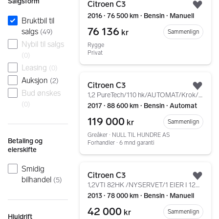
Salgsform
Citroen C3
Legg
2016 ∙ 76 500 km ∙ Bensin ∙ Manuell
Bruktbil til
76 136
salgs
kr
(
49
)
Sammenlign
Nybil til salgs
Rygge
Privat
(
0
)
Leasing
(
0
)
Gå til annonsen
Auksjon
(
2
)
Citroen C3
Legg
Bud ønskes
1,2 PureTech/110 hk/AUTOMAT/Krok/Historikk/EU 09.27
(
0
)
2017 ∙ 88 600 km ∙ Bensin ∙ Automat
119 000
kr
Sammenlign
Greåker ∙ NULL TIL HUNDRE AS
Betaling og
Forhandler ∙ 6 mnd garanti
eierskifte
Gå til annonsen
Smidig
Citroen C3
bilhandel
(
5
)
Legg
1,2VTI 82HK /NYSERVET/1 EIER I 12ÅR/KLIMA/CRUISE/PDC
2013 ∙ 78 000 km ∙ Bensin ∙ Manuell
42 000
kr
Sammenlign
Hjuldrift