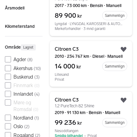
2017 ∙ 73 000 km ∙ Bensin ∙ Manuell
Årsmodell
89 900
kr
Sammenlign
Lyngdal ∙ LYNGDAL KAROSSERI & AUTO AS
Kilometerstand
Merkeforhandler ∙ 3 mnd garanti
Gå til annonsen
Område
Lagret
Citroen C3
Legg
2010 ∙ 234 767 km ∙ Diesel ∙ Manuell
Agder
(
8
)
14 000
kr
Sammenlign
Akershus
(
10
)
Lillesand
Buskerud
(
3
)
Privat
Finnmark
(
0
)
Innlandet
(
4
)
Gå til annonsen
Citroen C3
Møre og
Legg
1.2 PureTech 82 Shine
Romsdal
(
0
)
2019 ∙ 91 130 km ∙ Bensin ∙ Manuell
Nordland
(
1
)
99 236
kr
Sammenlign
Oslo
(
2
)
Nesoddtangen
Rogaland
(
2
)
Smidig bilhandel
–
Privat