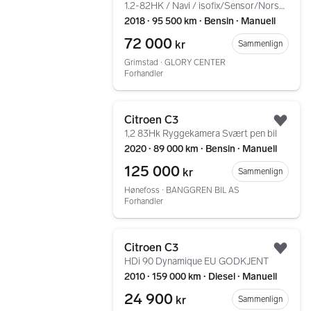
1.2-82HK / Navi / isofix/Sensor/Norsk bil/Eu10.27+++
2018 ∙ 95 500 km ∙ Bensin ∙ Manuell
72 000
kr
Sammenlign
Grimstad ∙ GLORY CENTER
Forhandler
Gå til annonsen
Citroen C3
Legg
1,2 83Hk Ryggekamera Svært pen bil
2020 ∙ 89 000 km ∙ Bensin ∙ Manuell
125 000
kr
Sammenlign
Hønefoss ∙ BANGGREN BIL AS
Forhandler
Gå til annonsen
Citroen C3
Legg
HDi 90 Dynamique EU GODKJENT
2010 ∙ 159 000 km ∙ Diesel ∙ Manuell
24 900
kr
Sammenlign