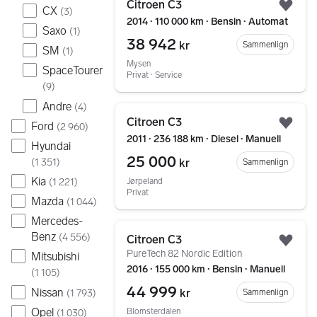
Citroen C3
CX
(
3
)
Legg
2014 ∙ 110 000 km ∙ Bensin ∙ Automat
Saxo
(
1
)
38 942
kr
Sammenlign
SM
(
1
)
Mysen
SpaceTourer
Privat ∙ Service
(
9
)
Andre
(
4
)
Gå til annonsen
Citroen C3
Ford
(
2 960
)
Legg
2011 ∙ 236 188 km ∙ Diesel ∙ Manuell
Hyundai
25 000
(
1 351
)
kr
Sammenlign
Kia
(
1 221
)
Jørpeland
Privat
Mazda
(
1 044
)
Mercedes-
Gå til annonsen
Benz
(
4 556
)
Citroen C3
Legg
PureTech 82 Nordic Edition
Mitsubishi
2016 ∙ 155 000 km ∙ Bensin ∙ Manuell
(
1 105
)
44 999
Nissan
kr
(
1 793
)
Sammenlign
Opel
Blomsterdalen
(
1 030
)