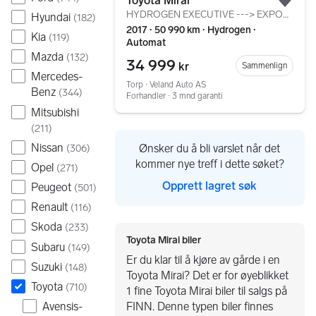
Toyota Mirai
Legg
HYDROGEN EXECUTIVE ---> EXPORT
Hyundai
(
182
)
2017 ∙ 50 990 km ∙ Hydrogen ∙
Kia
(
119
)
Automat
Mazda
(
132
)
34 999
kr
Sammenlign
Mercedes-
Torp ∙ Veland Auto AS
Benz
(
344
)
Forhandler ∙ 3 mnd garanti
Mitsubishi
(
211
)
Nissan
Ønsker du å bli varslet når det
(
306
)
kommer nye treff i dette søket?
Opel
(
271
)
Opprett lagret søk
Peugeot
(
501
)
Renault
(
116
)
Skoda
(
233
)
Toyota Mirai biler
Subaru
(
149
)
Er du klar til å kjøre av gårde i en
Suzuki
(
148
)
Toyota Mirai? Det er for øyeblikket
Toyota
(
710
)
1 fine Toyota Mirai biler til salgs på
Avensis-
FINN. Denne typen biler finnes