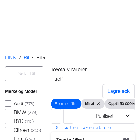
Her er du
FINN
/
Bil
/
Biler
Filtre
Søk i Bil
Toyota Mirai biler
1
treff
Ingen resultater
Lagre søk
Merke og Modell
Audi
(
378
)
Fjern alle filtre
Mirai
Opptil 50 000 kr
Fjern alle filtre
Vis filter
Fjern filteret
Vis filter
F
BMW
(
373
)
BYD
(
115
)
Citroen
(
255
)
1 resultater
Gå til annonsen
Ford
(
744
)