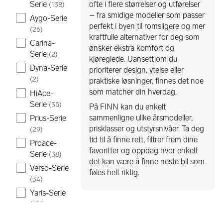
Serie
ofte i flere størrelser og utførelser
(
138
)
– fra smidige modeller som passer
Aygo-Serie
perfekt i byen til romsligere og mer
(
26
)
kraftfulle alternativer for deg som
Carina-
ønsker ekstra komfort og
Serie
(
2
)
kjøreglede. Uansett om du
Dyna-Serie
prioriterer design, ytelse eller
(
2
)
praktiske løsninger, finnes det noe
som matcher din hverdag.
HiAce-
Serie
(
35
)
På FINN kan du enkelt
sammenligne ulike årsmodeller,
Prius-Serie
prisklasser og utstyrsnivåer. Ta deg
(
29
)
tid til å finne rett, filtrer frem dine
Proace-
favoritter og oppdag hvor enkelt
Serie
(
38
)
det kan være å finne neste bil som
Verso-Serie
føles helt riktig.
(
34
)
Yaris-Serie
(
131
)
4-Runner