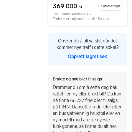
369 000
kr
Sammenlign
Tau ∙ Strand Autosalg AS
Forhandler ∙ 60 mnd garanti ∙ Service
Ønsker du å bli varslet når det
kommer nye treff i dette søket?
Opprett lagret søk
Brukte og nye biler til salgs
Drømmer du om å sette deg bak
rattet i en ny eller brukt bil? Du kan
nå finne 66 727 fine biler til salgs
på FINN. Uansett om du leter etter
en budsjettvennlig bruktbil eller en
ny modell med alle de nyeste
funksjonene, så finner du alt her.