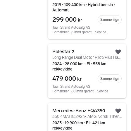
2019 ∙ 109 400 km ∙ Hybrid bensin ∙
Automat
299 000
kr
Sammenlign
Tau ∙ Strand Autosalg AS
Forhandler ∙ 6 mnd garanti ∙ Service
Gå til annonsen
Polestar 2
Legg
Long Range Dual Motor Pilot/Plus Harman/Kardon ACC LED
2024 ∙ 28 000 km ∙ El ∙ 558 km
rekkevidde
479 000
kr
Sammenlign
Tau ∙ Strand Autosalg AS
Forhandler ∙ 60 mnd garanti ∙ Service
Gå til annonsen
Mercedes-Benz EQA350
Legg
350 4MATIC 292hk AMG Norsk Tilhengerfeste Ryggekam ACC
2023 ∙ 19 900 km ∙ El ∙ 421 km
rekkevidde