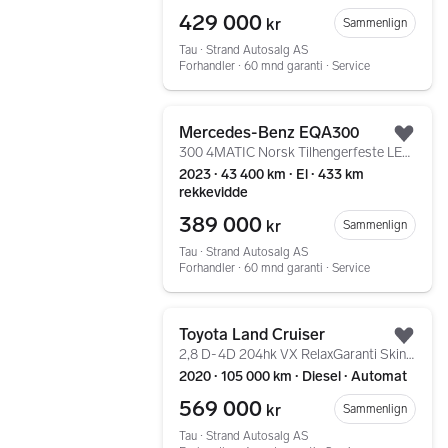
429 000
kr
Sammenlign
Tau ∙ Strand Autosalg AS
Forhandler ∙ 60 mnd garanti ∙ Service
Gå til annonsen
Mercedes-Benz EQA300
Legg
300 4MATIC Norsk Tilhengerfeste LED Navi Ryggekamera ++
2023 ∙ 43 400 km ∙ El ∙ 433 km
rekkevidde
389 000
kr
Sammenlign
Tau ∙ Strand Autosalg AS
Forhandler ∙ 60 mnd garanti ∙ Service
Gå til annonsen
Toyota Land Cruiser
Legg
2,8 D-4D 204hk VX RelaxGaranti Skinn Krok 360Kamera ACC
2020 ∙ 105 000 km ∙ Diesel ∙ Automat
569 000
kr
Sammenlign
Tau ∙ Strand Autosalg AS