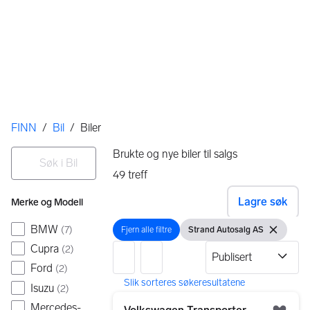
Her er du
FINN
/
Bil
/
Biler
Filtre
Søk i Bil
Brukte og nye biler til salgs
49
treff
Ingen resultater
Lagre søk
Merke og Modell
BMW
(
7
)
Fjern alle filtre
Strand Autosalg AS
Fjern alle filtre
Vis filter
Fjern filter
Cupra
(
2
)
Ford
(
2
)
Isuzu
(
2
)
49 resultater
Gå til annonsen
Mercedes-