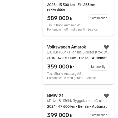
2025 ∙ 13 300 km ∙ El ∙ 263 km
rekkevidde
589 000
kr
Sammenlign
Tau ∙ Strand Autosalg AS
Forhandler ∙ 60 mnd garanti ∙ Service
Gå til annonsen
Volkswagen Amarok
Legg
2.0TDI 180hk Highline 5-seter Krok Webasto Ryggekamera
2016 ∙ 142 700 km ∙ Diesel ∙ Automat
359 000
kr
Sammenlign
Tau ∙ Strand Autosalg AS
Forhandler ∙ 6 mnd garanti ∙ Service
Gå til annonsen
BMW X1
Legg
sDrive18i 136hk Ryggekamera CruiseControl Navi Dab+
2024 ∙ 47 600 km ∙ Bensin ∙ Automat
399 000
kr
Sammenlign