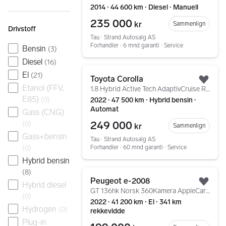
2014 ∙ 44 600 km ∙ Diesel ∙ Manuell
235 000
kr
Sammenlign
Drivstoff
Tau ∙ Strand Autosalg AS
Forhandler ∙ 6 mnd garanti ∙ Service
Bensin
(
3
)
Diesel
(
16
)
Gå til annonsen
El
(
21
)
Toyota Corolla
Legg
Etanol (FFV,
1.8 Hybrid Active Tech AdaptivCruise Ryggekamera Navi
E85)
(
0
)
2022 ∙ 47 500 km ∙ Hybrid bensin ∙
Automat
Gass (CNG)
249 000
(
0
)
kr
Sammenlign
Gass+bensin
Tau ∙ Strand Autosalg AS
(
0
)
Forhandler ∙ 60 mnd garanti ∙ Service
Hybrid bensin
Gå til annonsen
(
8
)
Peugeot e-2008
Hybrid diesel
Legg
GT 136hk Norsk 360Kamera AppleCarPlay ++
(
0
)
2022 ∙ 41 200 km ∙ El ∙ 341 km
Hydrogen
(
0
)
rekkevidde
Plug-in