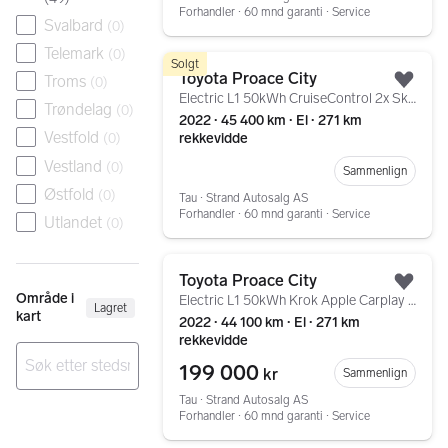
Forhandler ∙ 60 mnd garanti ∙ Service
Svalbard
(
0
)
Telemark
(
0
)
Gå til annonsen
Solgt
Toyota Proace City
Troms
(
0
)
Legg
Electric L1 50kWh CruiseControl 2x Skyvedører Dab+
Trøndelag
(
0
)
2022 ∙ 45 400 km ∙ El ∙ 271 km
Vestfold
rekkevidde
(
0
)
Vestland
(
0
)
Sammenlign
Østfold
(
0
)
Tau ∙ Strand Autosalg AS
Forhandler ∙ 60 mnd garanti ∙ Service
Utlandet
(
0
)
Gå til annonsen
Toyota Proace City
Legg
Område i
Electric L1 50kWh Krok Apple Carplay Dab+
Lagret
kart
2022 ∙ 44 100 km ∙ El ∙ 271 km
rekkevidde
199 000
kr
Sammenlign
Ingen resultater
Tau ∙ Strand Autosalg AS
Forhandler ∙ 60 mnd garanti ∙ Service