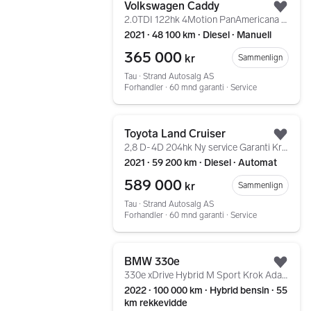
Volkswagen Caddy
Legg
2.0TDI 122hk 4Motion PanAmericana Krok Webasto LED ACC
2021 ∙ 48 100 km ∙ Diesel ∙ Manuell
365 000
kr
Sammenlign
Tau ∙ Strand Autosalg AS
Forhandler ∙ 60 mnd garanti ∙ Service
Gå til annonsen
Toyota Land Cruiser
Legg
2,8 D-4D 204hk Ny service Garanti Krok Ryggekamera ++
2021 ∙ 59 200 km ∙ Diesel ∙ Automat
589 000
kr
Sammenlign
Tau ∙ Strand Autosalg AS
Forhandler ∙ 60 mnd garanti ∙ Service
Gå til annonsen
BMW 330e
Legg
330e xDrive Hybrid M Sport Krok AdaptivCruise
2022 ∙ 100 000 km ∙ Hybrid bensin ∙ 55
km rekkevidde