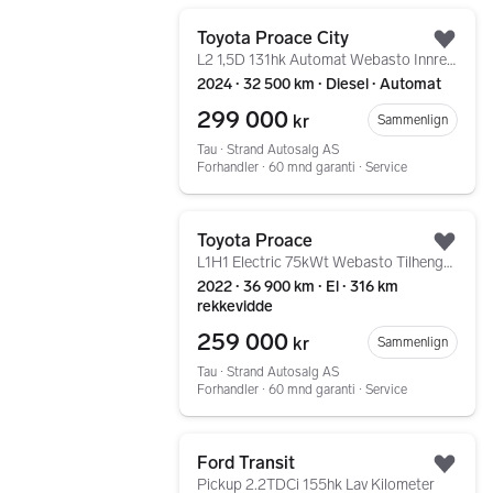
Gå til annonsen
Toyota Proace City
Legg
L2 1,5D 131hk Automat Webasto Innredning Dab+
2024 ∙ 32 500 km ∙ Diesel ∙ Automat
299 000
kr
Sammenlign
Tau ∙ Strand Autosalg AS
Forhandler ∙ 60 mnd garanti ∙ Service
Gå til annonsen
Toyota Proace
Legg
L1H1 Electric 75kWt Webasto Tilhengerfeste 2x Skyvedør
2022 ∙ 36 900 km ∙ El ∙ 316 km
rekkevidde
259 000
kr
Sammenlign
Tau ∙ Strand Autosalg AS
Forhandler ∙ 60 mnd garanti ∙ Service
Gå til annonsen
Ford Transit
Legg
Pickup 2.2TDCi 155hk Lav Kilometer