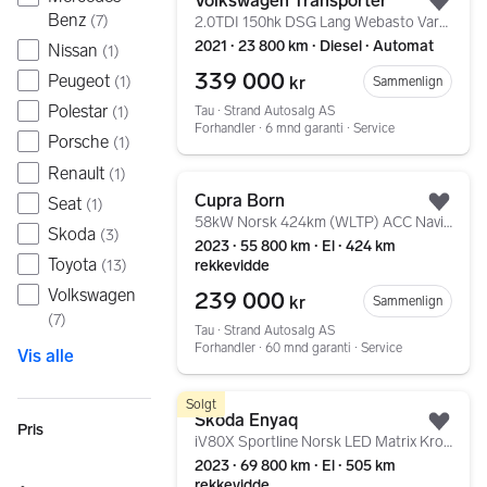
Volkswagen Transporter
Legg
Benz
(
7
)
2.0TDI 150hk DSG Lang Webasto Varmeveksler 2x Skyvedør
2021 ∙ 23 800 km ∙ Diesel ∙ Automat
Nissan
(
1
)
339 000
Peugeot
kr
(
1
)
Sammenlign
Polestar
Tau ∙ Strand Autosalg AS
(
1
)
Forhandler ∙ 6 mnd garanti ∙ Service
Porsche
(
1
)
Renault
(
1
)
Gå til annonsen
Cupra Born
Seat
(
1
)
Legg
58kW Norsk 424km (WLTP) ACC Navigasjon Ryggekamera
Skoda
(
3
)
2023 ∙ 55 800 km ∙ El ∙ 424 km
Toyota
rekkevidde
(
13
)
Volkswagen
239 000
kr
Sammenlign
(
7
)
Tau ∙ Strand Autosalg AS
Forhandler ∙ 60 mnd garanti ∙ Service
Vis alle
Gå til annonsen
Solgt
Skoda Enyaq
Pris
Legg
iV80X Sportline Norsk LED Matrix Krok AdaptivCruise ++
2023 ∙ 69 800 km ∙ El ∙ 505 km
rekkevidde