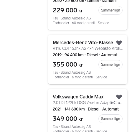
2022 ∙ 22 600 km ∙ Diesel ∙ Manuell
229 000
kr
Sammenlign
Tau ∙ Strand Autosalg AS
Forhandler ∙ 60 mnd garanti ∙ Service
Gå til annonsen
Mercedes-Benz Vito-Klasse
Legg
V116 CDI 163hk A2 4x4 Webasto Krok LED 2x Skyvedør Navi
2019 ∙ 94 400 km ∙ Diesel ∙ Automat
355 000
kr
Sammenlign
Tau ∙ Strand Autosalg AS
Forhandler ∙ 6 mnd garanti ∙ Service
Gå til annonsen
Volkswagen Caddy Maxi
Legg
2.0TDI 122hk DSG 7-seter AdaptivCruise Webasto krok ++
2021 ∙ 141 600 km ∙ Diesel ∙ Automat
349 000
kr
Sammenlign
Tau ∙ Strand Autosalg AS
Forhandler ∙ 6 mnd garanti ∙ Service