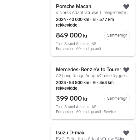
Gå til annonsen
Porsche Macan
Legg
4 Norsk AdaptivCruise Tilhengerfeste Luftfjæring LED
2024 ∙ 40 000 km ∙ El ∙ 577 km
rekkevidde
849 000
kr
Sammenlign
Tau ∙ Strand Autosalg AS
Forhandler ∙ 60 mnd garanti
Gå til annonsen
Mercedes-Benz eVito Tourer
Legg
A2 Long Range AdaptivCruise Ryggekamera LED 2x Skyvedør
2023 ∙ 53 800 km ∙ El ∙ 363 km
rekkevidde
399 000
kr
Sammenlign
Tau ∙ Strand Autosalg AS
Forhandler ∙ 60 mnd garanti ∙ Service
Gå til annonsen
Isuzu D-max
Legg
EV 2-Seter Krok AdaptivCruise Skinn Plantrekk Blinkere