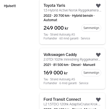
Gå til annonsen
Toyota Yaris
Hjulsett
Legg
1,5 Hybrid Active Norsk Ryggekamera AdaptivCruise
2022 ∙ 20 700 km ∙ Hybrid bensin ∙
Automat
249 000
kr
Sammenlign
Tau ∙ Strand Autosalg AS
Forhandler ∙ 60 mnd garanti ∙ Service
Gå til annonsen
Volkswagen Caddy
Legg
2.0TDI 102hk Innredning Ryggekamera AppleCarPlay Dab+
2021 ∙ 81 500 km ∙ Diesel ∙ Manuell
169 000
kr
Sammenlign
Tau ∙ Strand Autosalg AS
Forhandler ∙ 6 mnd garanti ∙ Service
Gå til annonsen
Ford Transit Connect
Legg
L2 1.5TDCi 120hk AdaptivCruise Krok Parkeringsvarmer ++