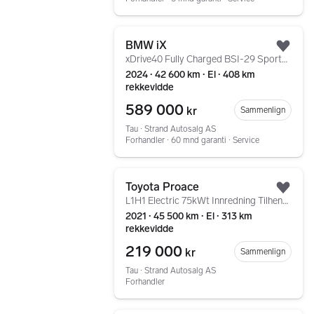
Gå til annonsen
BMW iX
Legg
xDrive40 Fully Charged BSI-29 Sportspakke Harman/Kardon
2024 ∙ 42 600 km ∙ El ∙ 408 km
rekkevidde
589 000
kr
Sammenlign
Tau ∙ Strand Autosalg AS
Forhandler ∙ 60 mnd garanti ∙ Service
Gå til annonsen
Toyota Proace
Legg
L1H1 Electric 75kWt Innredning Tilhengerfeste Ryggekam+
2021 ∙ 45 500 km ∙ El ∙ 313 km
rekkevidde
219 000
kr
Sammenlign
Tau ∙ Strand Autosalg AS
Forhandler