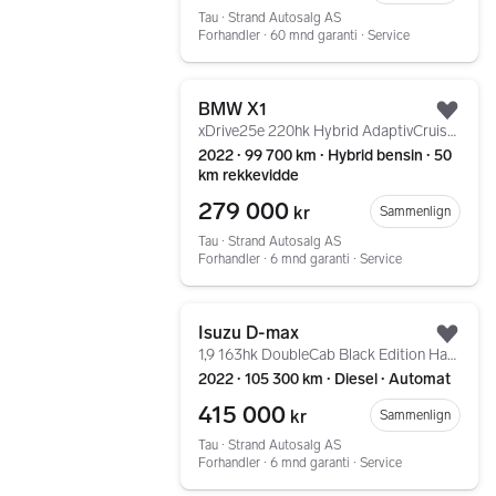
Tau ∙ Strand Autosalg AS
Forhandler ∙ 60 mnd garanti ∙ Service
Gå til annonsen
BMW X1
Legg
xDrive25e 220hk Hybrid AdaptivCruise Krok HUD Ryggekam
2022 ∙ 99 700 km ∙ Hybrid bensin ∙ 50
km rekkevidde
279 000
kr
Sammenlign
Tau ∙ Strand Autosalg AS
Forhandler ∙ 6 mnd garanti ∙ Service
Gå til annonsen
Isuzu D-max
Legg
1,9 163hk DoubleCab Black Edition HardTop Varmer Krok
2022 ∙ 105 300 km ∙ Diesel ∙ Automat
415 000
kr
Sammenlign
Tau ∙ Strand Autosalg AS
Forhandler ∙ 6 mnd garanti ∙ Service