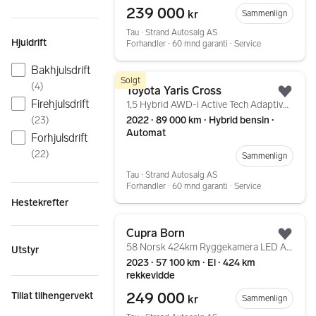
239 000
kr
Sammenlign
Tau ∙ Strand Autosalg AS
Hjuldrift
Forhandler ∙ 60 mnd garanti ∙ Service
Bakhjulsdrift
Gå til annonsen
Solgt
(
4
)
Toyota Yaris Cross
Legg
Firehjulsdrift
1,5 Hybrid AWD-i Active Tech AdaptivCruise Kamera LED
(
23
)
2022 ∙ 89 000 km ∙ Hybrid bensin ∙
Automat
Forhjulsdrift
(
22
)
Sammenlign
Tau ∙ Strand Autosalg AS
Forhandler ∙ 60 mnd garanti ∙ Service
Hestekrefter
Gå til annonsen
Cupra Born
Legg
58 Norsk 424km Ryggekamera LED AdaptivCruise Garanti
Utstyr
2023 ∙ 57 100 km ∙ El ∙ 424 km
rekkevidde
249 000
Tillat tilhengervekt
kr
Sammenlign