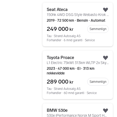
Gå til annonsen
Seat Ateca
Legg
150hk 4WD DSG Style Webasto Krok AdaptivCruise
2019 ∙ 72 500 km ∙ Bensin ∙ Automat
249 000
kr
Sammenlign
Tau ∙ Strand Autosalg AS
Forhandler ∙ 6 mnd garanti ∙ Service
Gå til annonsen
Toyota Proace
Legg
L1 Electric 75kWt 313km WLTP 2x Skyvedør Innredning ++
2023 ∙ 47 000 km ∙ El ∙ 313 km
rekkevidde
289 000
kr
Sammenlign
Tau ∙ Strand Autosalg AS
Forhandler ∙ 60 mnd garanti ∙ Service
Gå til annonsen
BMW 530e
Legg
530e iPerformance Norsk M Sport HUD Skinn Soltak LED ++