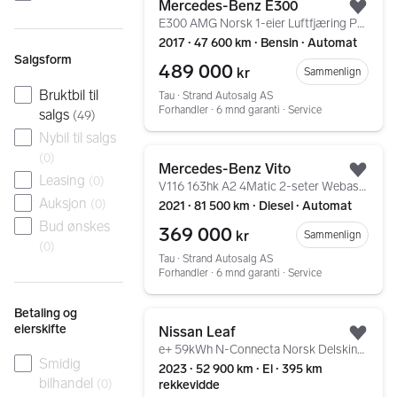
Mercedes-Benz E300
Legg
E300 AMG Norsk 1-eier Luftfjæring Panorama Skinn
2017 ∙ 47 600 km ∙ Bensin ∙ Automat
Salgsform
489 000
kr
Sammenlign
Bruktbil til
Tau ∙ Strand Autosalg AS
Forhandler ∙ 6 mnd garanti ∙ Service
salgs
(
49
)
Nybil til salgs
Gå til annonsen
(
0
)
Mercedes-Benz Vito
Legg
Leasing
(
0
)
V116 163hk A2 4Matic 2-seter Webasto Krok 2x Skyvedør
Auksjon
(
0
)
2021 ∙ 81 500 km ∙ Diesel ∙ Automat
Bud ønskes
369 000
kr
Sammenlign
(
0
)
Tau ∙ Strand Autosalg AS
Forhandler ∙ 6 mnd garanti ∙ Service
Betaling og
Gå til annonsen
eierskifte
Nissan Leaf
Legg
e+ 59kWh N-Connecta Norsk Delskinn 360Kamera ACC
Smidig
2023 ∙ 52 900 km ∙ El ∙ 395 km
bilhandel
(
0
)
rekkevidde