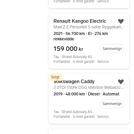
Forhandler ∙ 6 mnd garanti ∙ Service
Gå til annonsen
Renault Kangoo Electric
Legg
Maxi Z.E Personbil 5-seter Ryggekamera Dieselvarmer Nav
2021 ∙ 56 700 km ∙ El ∙ 274 km
rekkevidde
159 000
kr
Sammenlign
Tau ∙ Strand Autosalg AS
Forhandler ∙ 6 mnd garanti ∙ Service
Gå til annonsen
Solgt
Volkswagen Caddy
Legg
2.0TDI 150hk DSG 4Motion Webasto Bi-Xenon Lav KM
2019 ∙ 48 000 km ∙ Diesel ∙ Automat
Sammenlign
Tau ∙ Strand Autosalg AS
Forhandler ∙ 6 mnd garanti ∙ Service
Gå til annonsen