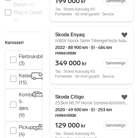
199 000
kr
Sammenlign
Bensin
(
0
)
Tau ∙ Strand Autosalg AS
Plug-in Diesel
Forhandler ∙ 60 mnd garanti ∙ Service
(
0
)
Gå til annonsen
Skoda Enyaq
Legg
iV80X Norsk Skinn Tilhengerfeste AdaptivCruise HUD 21"
Karosseri
2022 ∙ 88 900 km ∙ El ∙ 484 km
rekkevidde
Flerbruksbil
349 000
(3)
kr
Sammenlign
Tau ∙ Strand Autosalg AS
Kasse
Forhandler ∙ 60 mnd garanti ∙ Service
(15)
Gå til annonsen
Kombi
Skoda Citigo
Legg
5-
253km WLTP Norsk Sommer&Vinterhjul Dab+ Cruise
dørs
2020 ∙ 49 500 km ∙ El ∙ 253 km
(9)
rekkevidde
129 000
kr
Sammenlign
Pickup
(4)
Tau ∙ Strand Autosalg AS