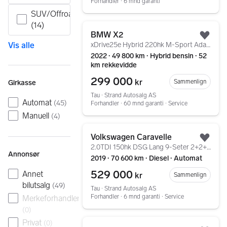
Forhandler ∙ 6 mnd garanti
SUV/Offroad
(14)
Gå til annonsen
BMW X2
Legg
xDrive25e Hybrid 220hk M-Sport AdaptivCruise Head-Up
Vis alle
2022 ∙ 49 800 km ∙ Hybrid bensin ∙ 52
km rekkevidde
299 000
kr
Sammenlign
Girkasse
Tau ∙ Strand Autosalg AS
Automat
(
45
)
Forhandler ∙ 60 mnd garanti ∙ Service
Manuell
(
4
)
Gå til annonsen
Volkswagen Caravelle
Legg
2.0TDI 150hk DSG Lang 9-Seter 2+2+2+3 Skinn Webasto
Annonsør
2019 ∙ 70 600 km ∙ Diesel ∙ Automat
529 000
Annet
kr
Sammenlign
bilutsalg
(
49
)
Tau ∙ Strand Autosalg AS
Forhandler ∙ 6 mnd garanti ∙ Service
Merkeforhandler
(
0
)
Gå til annonsen
Privat
(
0
)