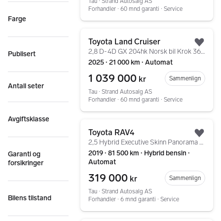
Tau ∙ Strand Autosalg AS
Forhandler ∙ 60 mnd garanti ∙ Service
Farge
Gå til annonsen
Toyota Land Cruiser
Legg
2,8 D-4D GX 204hk Norsk bil Krok 360kamera ACC LED
Publisert
2025 ∙ 21 000 km ∙ Automat
1 039 000
kr
Sammenlign
Antall seter
Tau ∙ Strand Autosalg AS
Forhandler ∙ 60 mnd garanti ∙ Service
Avgiftsklasse
Gå til annonsen
Toyota RAV4
Legg
2,5 Hybrid Executive Skinn Panorama Ryggekamera JBL ++
2019 ∙ 81 500 km ∙ Hybrid bensin ∙
Garanti og
Automat
forsikringer
319 000
kr
Sammenlign
Tau ∙ Strand Autosalg AS
Bilens tilstand
Forhandler ∙ 6 mnd garanti ∙ Service