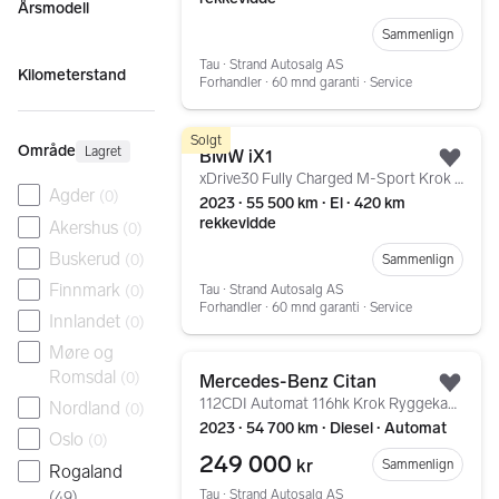
Årsmodell
Sammenlign
Tau ∙ Strand Autosalg AS
Kilometerstand
Forhandler ∙ 60 mnd garanti ∙ Service
Gå til annonsen
Solgt
Område
Lagret
BMW iX1
Legg
xDrive30 Fully Charged M-Sport Krok LED Harman/Kardon +
Agder
(
0
)
2023 ∙ 55 500 km ∙ El ∙ 420 km
rekkevidde
Akershus
(
0
)
Buskerud
(
0
)
Sammenlign
Finnmark
(
0
)
Tau ∙ Strand Autosalg AS
Forhandler ∙ 60 mnd garanti ∙ Service
Innlandet
(
0
)
Møre og
Gå til annonsen
Romsdal
(
0
)
Mercedes-Benz Citan
Legg
112CDI Automat 116hk Krok Ryggekamera LED 2x Skyvedør
Nordland
(
0
)
2023 ∙ 54 700 km ∙ Diesel ∙ Automat
Oslo
(
0
)
249 000
kr
Sammenlign
Rogaland
Tau ∙ Strand Autosalg AS
(
49
)