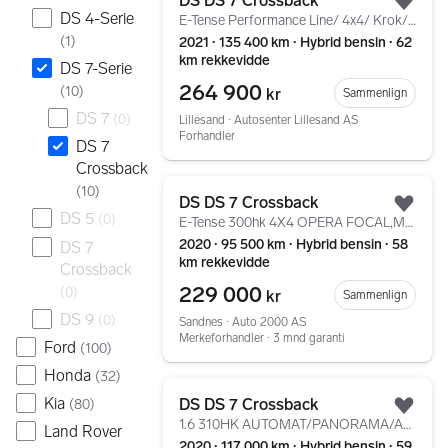
DS DS 7 Crossback
Legg
DS 4-Serie
E-Tense Performance Line/ 4x4/ Krok/ 360/ Acc/ +++
(
1
)
2021 ∙ 135 400 km ∙ Hybrid bensin ∙ 62
km rekkevidde
DS 7-Serie
264 900
(
10
)
kr
Sammenlign
DS 7
(
0
)
Lillesand ∙ Autosenter Lillesand AS
Forhandler
DS 7
Crossback
Gå til annonsen
(
10
)
DS DS 7 Crossback
Legg
DS 5
(
0
)
E-Tense 300hk 4X4 OPERA FOCAL,MASSASJE,KROK,SOLTAK
2020 ∙ 95 500 km ∙ Hybrid bensin ∙ 58
DS 7
km rekkevidde
Crossback
229 000
(
0
)
kr
Sammenlign
DS 9
(
0
)
Sandnes ∙ Auto 2000 AS
Merkeforhandler ∙ 3 mnd garanti
Ford
(
100
)
Honda
(
32
)
Gå til annonsen
Kia
DS DS 7 Crossback
(
80
)
Legg
1.6 310HK AUTOMAT/PANORAMA/ACC/NAVI/DAB/CARPLAY+++
Land Rover
2020 ∙ 117 000 km ∙ Hybrid bensin ∙ 59