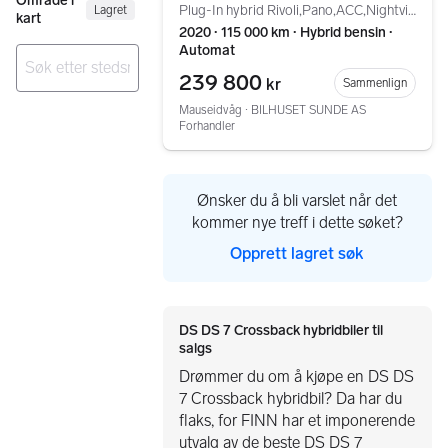
Område i
Legg
Plug-In hybrid Rivoli,Pano,ACC,Nightvision,Focal,R.kam+
Lagret
kart
2020 ∙ 115 000 km ∙ Hybrid bensin ∙
Automat
239 800
kr
Sammenlign
Ingen resultater
Mauseidvåg ∙ BILHUSET SUNDE AS
Forhandler
Ønsker du å bli varslet når det
kommer nye treff i dette søket?
Opprett lagret søk
DS DS 7 Crossback hybridbiler til
salgs
Drømmer du om å kjøpe en DS DS
7 Crossback hybridbil? Da har du
flaks, for FINN har et imponerende
utvalg av de beste DS DS 7