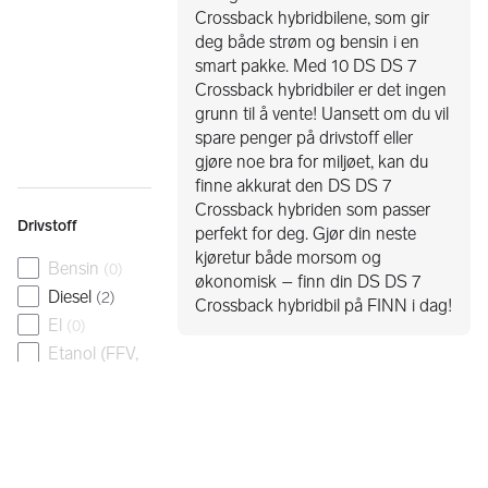
Crossback hybridbilene, som gir
deg både strøm og bensin i en
smart pakke. Med 10 DS DS 7
Crossback hybridbiler er det ingen
grunn til å vente! Uansett om du vil
spare penger på drivstoff eller
gjøre noe bra for miljøet, kan du
finne akkurat den DS DS 7
Crossback hybriden som passer
Drivstoff
perfekt for deg. Gjør din neste
kjøretur både morsom og
Bensin
(
0
)
økonomisk – finn din DS DS 7
Diesel
(
2
)
Crossback hybridbil på FINN i dag!
El
(
0
)
Etanol (FFV,
E85)
(
0
)
Gass (CNG)
(
0
)
Gass+bensin
(
0
)