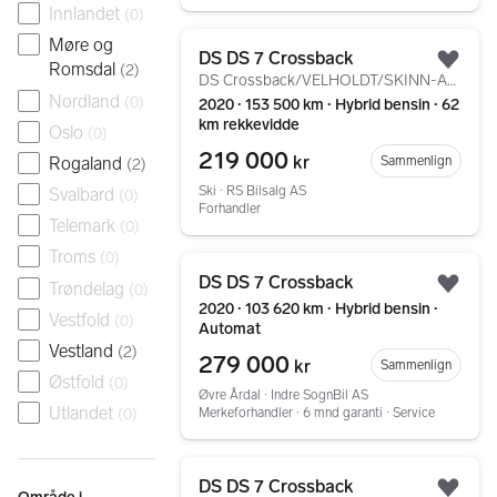
Innlandet
(
0
)
Gå til annonsen
Møre og
DS DS 7 Crossback
Romsdal
Legg
(
2
)
DS Crossback/VELHOLDT/SKINN-ALCANTARA
Nordland
(
0
)
2020 ∙ 153 500 km ∙ Hybrid bensin ∙ 62
km rekkevidde
Oslo
(
0
)
219 000
kr
Rogaland
Sammenlign
(
2
)
Ski ∙ RS Bilsalg AS
Svalbard
(
0
)
Forhandler
Telemark
(
0
)
Troms
(
0
)
Gå til annonsen
DS DS 7 Crossback
Trøndelag
(
0
)
Legg
2020 ∙ 103 620 km ∙ Hybrid bensin ∙
Vestfold
(
0
)
Automat
Vestland
(
2
)
279 000
kr
Sammenlign
Østfold
(
0
)
Øvre Årdal ∙ Indre SognBil AS
Utlandet
Merkeforhandler ∙ 6 mnd garanti ∙ Service
(
0
)
Gå til annonsen
DS DS 7 Crossback