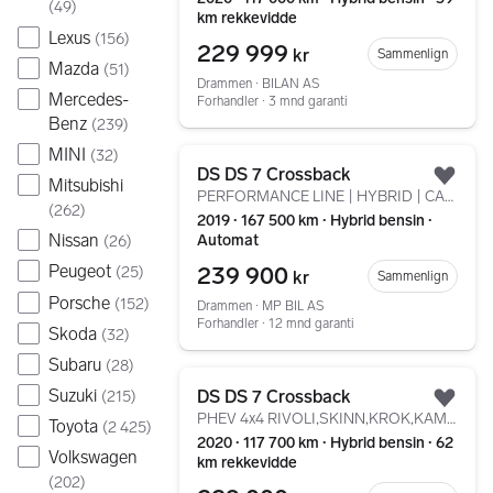
(
49
)
km rekkevidde
Lexus
(
156
)
229 999
kr
Sammenlign
Mazda
(
51
)
Drammen ∙ BILAN AS
Mercedes-
Forhandler ∙ 3 mnd garanti
Benz
(
239
)
MINI
Gå til annonsen
(
32
)
DS DS 7 Crossback
Mitsubishi
Legg
PERFORMANCE LINE | HYBRID | CARPLAY | FOCAL | 4X4
(
262
)
2019 ∙ 167 500 km ∙ Hybrid bensin ∙
Nissan
Automat
(
26
)
239 900
Peugeot
(
25
)
kr
Sammenlign
Porsche
(
152
)
Drammen ∙ MP BIL AS
Forhandler ∙ 12 mnd garanti
Skoda
(
32
)
Subaru
(
28
)
Gå til annonsen
Suzuki
DS DS 7 Crossback
(
215
)
Legg
PHEV 4x4 RIVOLI,SKINN,KROK,KAMERA,ACC,NAVI,FOCAL,PANO
Toyota
(
2 425
)
2020 ∙ 117 700 km ∙ Hybrid bensin ∙ 62
Volkswagen
km rekkevidde
(
202
)