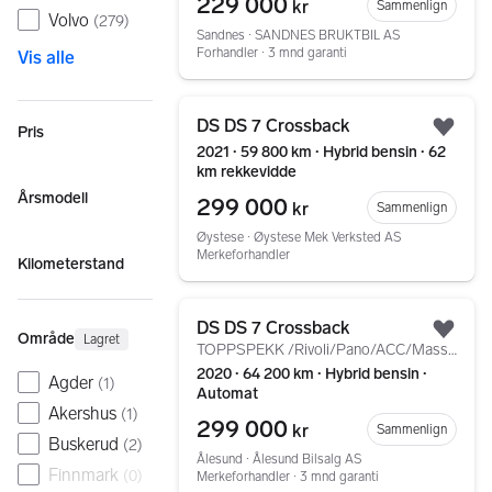
229 000
kr
Sammenlign
Volvo
(
279
)
Sandnes ∙ SANDNES BRUKTBIL AS
Forhandler ∙ 3 mnd garanti
Vis alle
Gå til annonsen
DS DS 7 Crossback
Pris
Legg
2021 ∙ 59 800 km ∙ Hybrid bensin ∙ 62
km rekkevidde
Årsmodell
299 000
kr
Sammenlign
Øystese ∙ Øystese Mek Verksted AS
Merkeforhandler
Kilometerstand
Gå til annonsen
DS DS 7 Crossback
Område
Legg
Lagret
TOPPSPEKK /Rivoli/Pano/ACC/Massase/NightVis/Head-Up/+++
2020 ∙ 64 200 km ∙ Hybrid bensin ∙
Agder
(
1
)
Automat
Akershus
(
1
)
299 000
kr
Sammenlign
Buskerud
(
2
)
Ålesund ∙ Ålesund Bilsalg AS
Finnmark
(
0
)
Merkeforhandler ∙ 3 mnd garanti