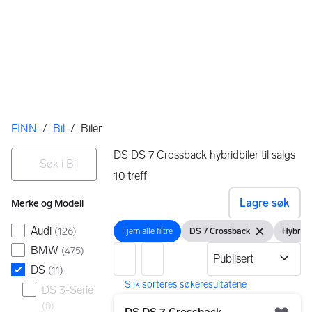
Her er du
FINN
/
Bil
/
Biler
Filtre
Søk i Bil
DS DS 7 Crossback hybridbiler til salgs
10
treff
Ingen resultater
Lagre søk
Merke og Modell
Audi
(
126
)
Fjern alle filtre
DS 7 Crossback
Hybrid 
Fjern alle filtre
Vis filter
Fjern filteret
Vis filte
BMW
(
475
)
DS
(
11
)
DS 3-Serie
10 resultater
Gå til annonsen
(
0
)