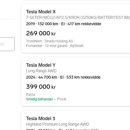
Gå til annonsen
Tesla Model X
7-SETER/MCU2/AP2.5/KROK/2250KG/BATTERITEST 88
2019 ∙ 132 000 km ∙ El ∙ 417 km rekkevidde
269 000
kr
Trondheim ∙ Strada Holding AS
Forhandler ∙ 12 mnd garanti ∙ Bytterett
Gå til annonsen
Tesla Model Y
Long Range AWD
2024 ∙ 44 700 km ∙ El ∙ 533 km rekkevidde
399 000
kr
Rasta
Smidig bilhandel
–
Privat
Gå til annonsen
Tesla Model 3
Highland Premium Long Range AWD