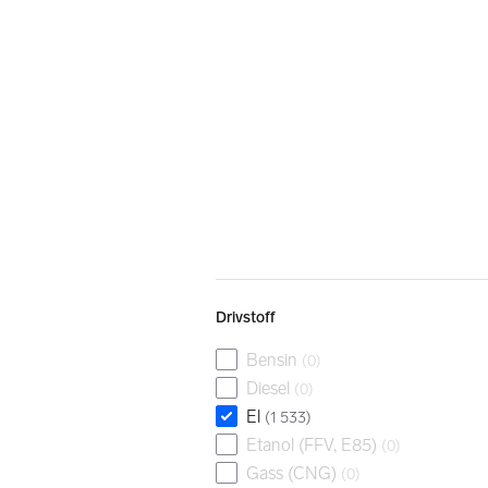
Drivstoff
Bensin
(
0
)
Diesel
(
0
)
El
(
1 533
)
Etanol (FFV, E85)
(
0
)
Gass (CNG)
(
0
)