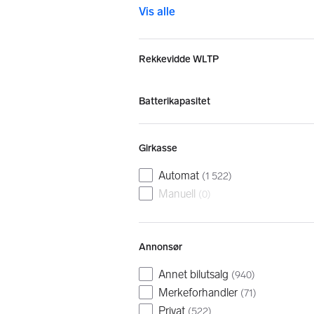
Vis alle
Rekkevidde WLTP
Batterikapasitet
Girkasse
Automat
(
1 522
)
Manuell
(
0
)
Annonsør
Annet bilutsalg
(
940
)
Merkeforhandler
(
71
)
Privat
(
522
)