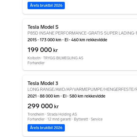
Årets bruktbil 2026
Gå til annonsen
Tesla Model S
P85D INSANE PERFORMANCE-GRATIS SUPER LADING-1
2015 ∙ 173 000 km ∙ El ∙ 460 km rekkevidde
199 000
kr
Kolbotn ∙ TRYGG BILMEGLING AS
Forhandler
Gå til annonsen
Tesla Model 3
LONG RANGE/AWD/AP/VARMEPUMPE/HENGERFESTE/
2021 ∙ 88 000 km ∙ El ∙ 580 km rekkevidde
299 000
kr
Trondheim ∙ Strada Holding AS
Forhandler ∙ 12 mnd garanti ∙ Bytterett ∙ Service
Årets bruktbil 2026