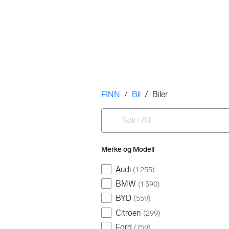
Her er du
FINN
/
Bil
/
Biler
Filtre
Søk i Bil
Ingen resultater
Merke og Modell
Audi
(
1 255
)
BMW
(
1 390
)
BYD
(
559
)
Citroen
(
299
)
Ford
(
759
)