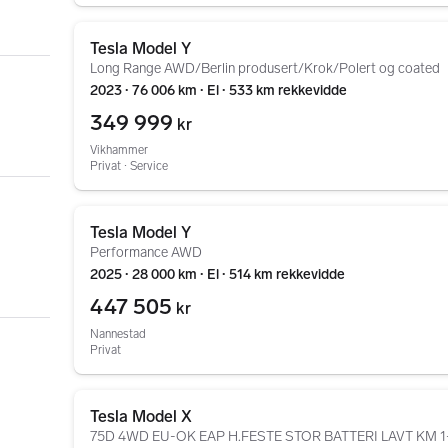
Gå til annonsen
Tesla Model Y
Long Range AWD/Berlin produsert/Krok/Polert og coated
2023 ∙ 76 006 km ∙ El ∙ 533 km rekkevidde
349 999
kr
Vikhammer
Privat ∙ Service
Gå til annonsen
Tesla Model Y
Performance AWD
2025 ∙ 28 000 km ∙ El ∙ 514 km rekkevidde
447 505
kr
Nannestad
Privat
Gå til annonsen
Tesla Model X
75D 4WD EU-OK EAP H.FESTE STOR BATTERI LAVT KM 1