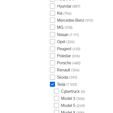
Hyundai
(
887
)
Kia
(
704
)
Mercedes-Benz
(
915
)
MG
(
518
)
Nissan
(
1 111
)
Opel
(
326
)
Peugeot
(
410
)
Polestar
(
616
)
Porsche
(
480
)
Renault
(
304
)
Skoda
(
597
)
Tesla
(
1 533
)
Cybertruck
(
6
)
Model 3
(
506
)
Model S
(
249
)
Model X
(
199
)