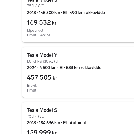
Tesla Model S
75D 4WD
2018 ∙ 145 300 km ∙ El ∙ 490 km rekkevidde
169 532
kr
Mjosundet
Privat ∙ Service
Gå til annonsen
Tesla Model Y
Long Range AWD
2024 ∙ 4 500 km ∙ El ∙ 533 km rekkevidde
457 505
kr
Brevik
Privat
Gå til annonsen
Tesla Model S
75D 4WD
2018 ∙ 184 636 km ∙ El ∙ Automat
129 999
kr