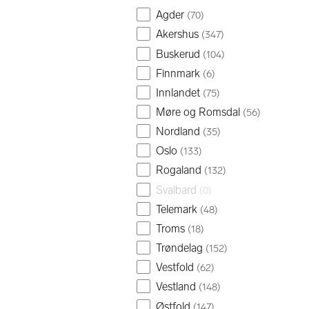
Agder
(
70
)
Akershus
(
347
)
Buskerud
(
104
)
Finnmark
(
6
)
Innlandet
(
75
)
Møre og Romsdal
(
56
)
Nordland
(
35
)
Oslo
(
133
)
Rogaland
(
132
)
Svalbard
(
0
)
Telemark
(
48
)
Troms
(
18
)
Trøndelag
(
152
)
Vestfold
(
62
)
Vestland
(
148
)
Østfold
(
147
)