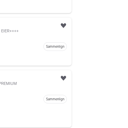
Legg til som favoritt
 EIER++++
Sammenlign
Legg til som favoritt
PREMIUM
Sammenlign