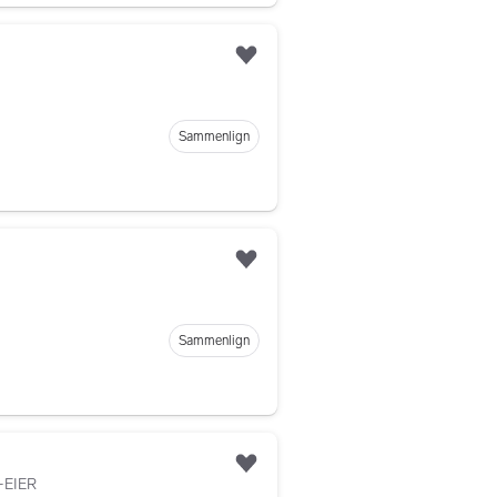
Legg til som favoritt
Sammenlign
Legg til som favoritt
Sammenlign
Legg til som favoritt
-EIER