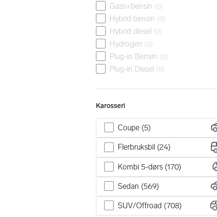
Gass+bensin
(
0
)
Hybrid bensin
(
0
)
Hybrid diesel
(
0
)
Hydrogen
(
0
)
Plug-in Bensin
(
0
)
Plug-in Diesel
(
0
)
Karosseri
Coupe (5)
Flerbruksbil (24)
Kombi 5-dørs (170)
Sedan (569)
SUV/Offroad (708)