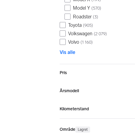
Model Y
(
570
)
Roadster
(
3
)
Toyota
(
905
)
Volkswagen
(
2 079
)
Volvo
(
1 160
)
Vis alle
Pris
Årsmodell
Kilometerstand
Område
Lagret