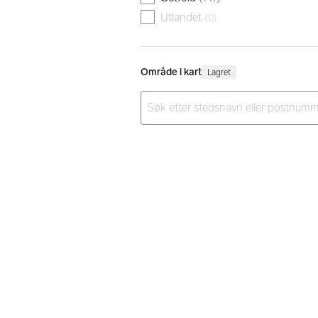
Utlandet
(
0
)
Område i kart
Lagret
Ingen resultater