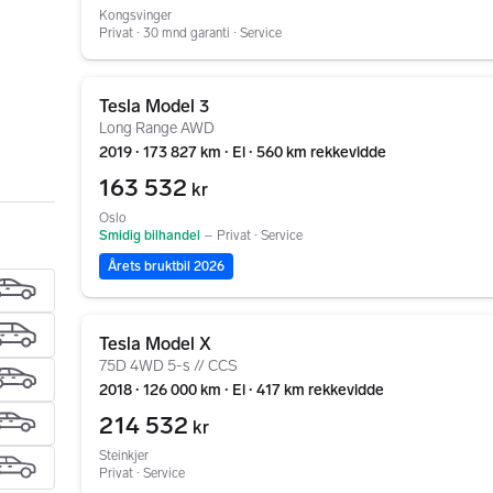
Kongsvinger
Privat ∙ 30 mnd garanti ∙ Service
Gå til annonsen
Tesla Model 3
Long Range AWD
2019 ∙ 173 827 km ∙ El ∙ 560 km rekkevidde
163 532
kr
Oslo
Smidig bilhandel
–
Privat ∙ Service
Årets bruktbil 2026
Gå til annonsen
Tesla Model X
75D 4WD 5-s // CCS
2018 ∙ 126 000 km ∙ El ∙ 417 km rekkevidde
214 532
kr
Steinkjer
Privat ∙ Service