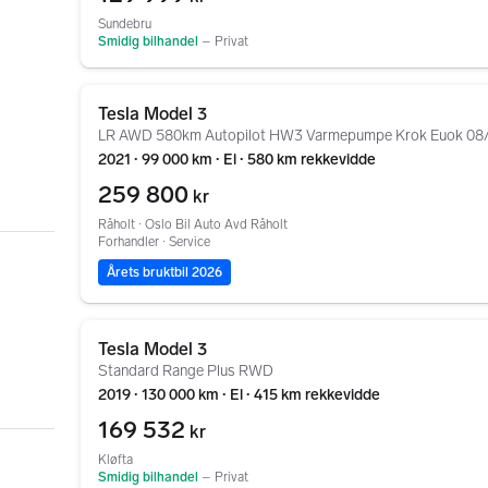
Sundebru
Smidig bilhandel
–
Privat
Gå til annonsen
Tesla Model 3
LR AWD 580km Autopilot HW3 Varmepumpe Krok Euok 08
2021 ∙ 99 000 km ∙ El ∙ 580 km rekkevidde
259 800
kr
Råholt ∙ Oslo Bil Auto Avd Råholt
Forhandler ∙ Service
Årets bruktbil 2026
Gå til annonsen
Tesla Model 3
Standard Range Plus RWD
2019 ∙ 130 000 km ∙ El ∙ 415 km rekkevidde
169 532
kr
Kløfta
Smidig bilhandel
–
Privat