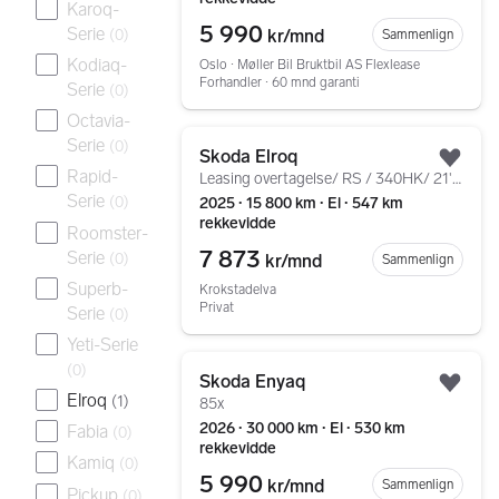
Karoq-
5 990
Serie
(
0
)
kr/mnd
Sammenlign
Kodiaq-
Oslo ∙ Møller Bil Bruktbil AS Flexlease
Forhandler ∙ 60 mnd garanti
Serie
(
0
)
Octavia-
Gå til annonsen
Serie
(
0
)
Skoda Elroq
Legg
Rapid-
Leasing overtagelse/ RS / 340HK/ 21' Alu/ 4x4/
Serie
(
0
)
2025 ∙ 15 800 km ∙ El ∙ 547 km
rekkevidde
Roomster-
7 873
Serie
(
0
)
kr/mnd
Sammenlign
Superb-
Krokstadelva
Privat
Serie
(
0
)
Yeti-Serie
Gå til annonsen
(
0
)
Skoda Enyaq
Legg
Elroq
(
1
)
85x
2026 ∙ 30 000 km ∙ El ∙ 530 km
Fabia
(
0
)
rekkevidde
Kamiq
(
0
)
5 990
kr/mnd
Sammenlign
Pickup
(
0
)