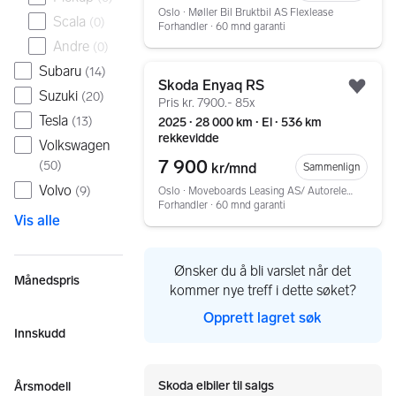
Oslo ∙ Møller Bil Bruktbil AS Flexlease
Scala
(
0
)
Forhandler ∙ 60 mnd garanti
Andre
(
0
)
Gå til annonsen
Subaru
(
14
)
Skoda Enyaq RS
Legg
Suzuki
(
20
)
Pris kr. 7900.- 85x
Tesla
(
13
)
2025 ∙ 28 000 km ∙ El ∙ 536 km
rekkevidde
Volkswagen
7 900
(
50
)
kr/mnd
Sammenlign
Volvo
(
9
)
Oslo ∙ Moveboards Leasing AS/ Autorelease
Forhandler ∙ 60 mnd garanti
Vis alle
Ønsker du å bli varslet når det
Månedspris
kommer nye treff i dette søket?
Opprett lagret søk
Innskudd
Skoda elbiler til salgs
Årsmodell