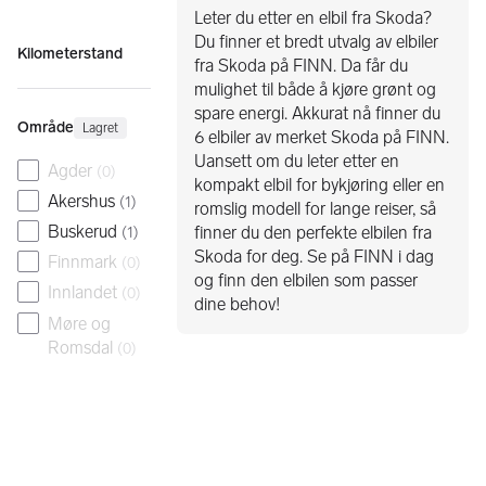
Leter du etter en elbil fra Skoda?
Du finner et bredt utvalg av elbiler
Kilometerstand
fra Skoda på FINN. Da får du
mulighet til både å kjøre grønt og
spare energi. Akkurat nå finner du
Område
Lagret
6 elbiler av merket Skoda på FINN.
Uansett om du leter etter en
Agder
(
0
)
kompakt elbil for bykjøring eller en
Akershus
(
1
)
romslig modell for lange reiser, så
Buskerud
finner du den perfekte elbilen fra
(
1
)
Skoda for deg. Se på FINN i dag
Finnmark
(
0
)
og finn den elbilen som passer
Innlandet
(
0
)
dine behov!
Møre og
Romsdal
(
0
)
Nordland
(
0
)
Oslo
(
4
)
Rogaland
(
0
)
Svalbard
(
0
)