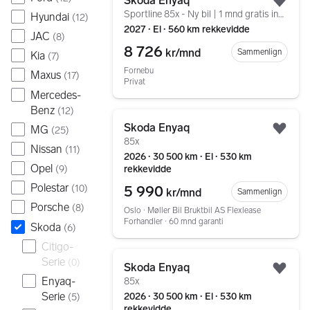
Skoda Enyaq
Legg
Sportline 85x - Ny bil | 1 mnd gratis innen 10/8
Hyundai
(
12
)
2027 ∙ El ∙ 560 km rekkevidde
JAC
(
8
)
8 726
kr/mnd
Sammenlign
Kia
(
7
)
Fornebu
Maxus
(
17
)
Privat
Mercedes-
Benz
(
12
)
Gå til annonsen
Skoda Enyaq
MG
(
25
)
Legg
85x
Nissan
(
11
)
2026 ∙ 30 500 km ∙ El ∙ 530 km
Opel
rekkevidde
(
9
)
Polestar
5 990
(
10
)
kr/mnd
Sammenlign
Porsche
(
8
)
Oslo ∙ Møller Bil Bruktbil AS Flexlease
Forhandler ∙ 60 mnd garanti
Skoda
(
6
)
Citigo-
Gå til annonsen
Serie
(
0
)
Skoda Enyaq
Legg
Enyaq-
85x
Serie
2026 ∙ 30 500 km ∙ El ∙ 530 km
(
5
)
rekkevidde