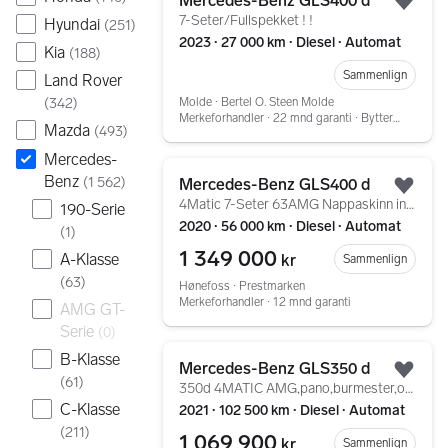
Mercedes-Benz GLS400 d
Legg
7-Seter/Fullspekket ! !
Hyundai
(
251
)
2023 ∙ 27 000 km ∙ Diesel ∙ Automat
Kia
(
188
)
Sammenlign
Land Rover
Molde ∙ Bertel O. Steen Molde
(
342
)
Merkeforhandler ∙ 22 mnd garanti ∙ Bytterett ∙ Service ∙ Tilstandsrapport
Mazda
(
493
)
Mercedes-
Gå til annonsen
Benz
(
1 562
)
Mercedes-Benz GLS400 d
Legg
4Matic 7-Seter 63AMG Nappaskinn interiør / Offroadpakke
190-Serie
2020 ∙ 56 000 km ∙ Diesel ∙ Automat
(
1
)
1 349 000
A-Klasse
kr
Sammenlign
(
63
)
Hønefoss ∙ Prestmarken
Merkeforhandler ∙ 12 mnd garanti
AMG GT-
Serie
(
0
)
Gå til annonsen
B-Klasse
Mercedes-Benz GLS350 d
Legg
(
61
)
350d 4MATIC AMG,pano,burmester,off road pakke,1eier++
C-Klasse
2021 ∙ 102 500 km ∙ Diesel ∙ Automat
(
211
)
1 069 900
kr
Sammenlign