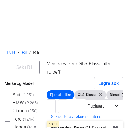
Her er du
FINN
/
Bil
/
Biler
Filtre
Søk i Bil
Mercedes-Benz GLS-Klasse biler
15
treff
Ingen resultater
Lagre søk
Merke og Modell
Audi
(
1 251
)
Fjern alle filtre
GLS-Klasse
Diesel
Fjern alle filtre
Vis filter
Fjern filteret
Vis filter
Fjer
BMW
(
2 265
)
Citroen
(
250
)
Ford
(
1 219
)
15 resultater
Gå til annonsen
Solgt
Honda
(
140
)