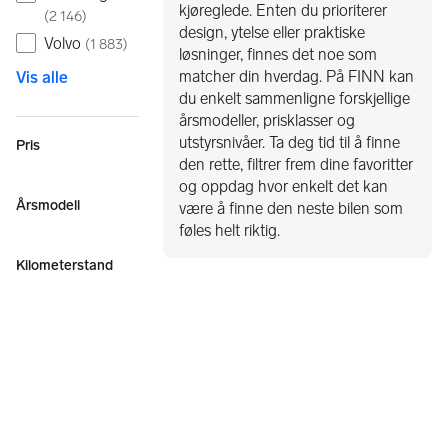
kjøreglede. Enten du prioriterer
(
2 146
)
design, ytelse eller praktiske
Volvo
(
1 883
)
løsninger, finnes det noe som
matcher din hverdag. På FINN kan
Vis alle
du enkelt sammenligne forskjellige
årsmodeller, prisklasser og
utstyrsnivåer. Ta deg tid til å finne
Pris
den rette, filtrer frem dine favoritter
og oppdag hvor enkelt det kan
Årsmodell
være å finne den neste bilen som
føles helt riktig.
Kilometerstand
Område
Lagret
Agder
(
0
)
Akershus
(
5
)
Buskerud
(
3
)