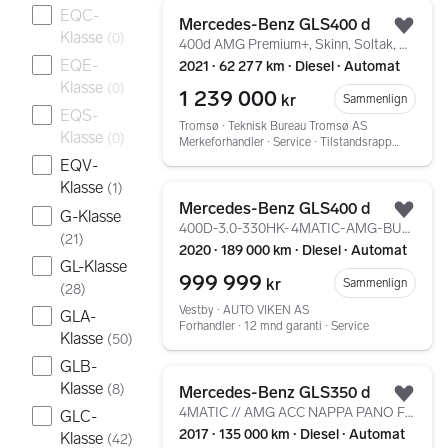
Gå til annonsen
EQC-
Mercedes-Benz GLS400 d
Legg
Klasse
(
0
)
400d AMG Premium+, Skinn, Soltak, HUD, 360°Burmester®
EQE-
2021 ∙ 62 277 km ∙ Diesel ∙ Automat
Klasse
(
0
)
1 239 000
kr
Sammenlign
EQS-
Tromsø ∙ Teknisk Bureau Tromsø AS
Klasse
(
0
)
Merkeforhandler ∙ Service ∙ Tilstandsrapport
EQV-
Klasse
(
1
)
Gå til annonsen
Mercedes-Benz GLS400 d
G-Klasse
Legg
400D-3.0-330HK-4MATIC-AMG-BURMESTER-MASSASJE-ADS+-360RK
(
21
)
2020 ∙ 189 000 km ∙ Diesel ∙ Automat
GL-Klasse
999 999
kr
Sammenlign
(
28
)
Vestby ∙ AUTO VIKEN AS
GLA-
Forhandler ∙ 12 mnd garanti ∙ Service
Klasse
(
50
)
GLB-
Gå til annonsen
Klasse
(
8
)
Mercedes-Benz GLS350 d
Legg
4MATIC // AMG ACC NAPPA PANO FSH LUFT HARMAN KARDON+
GLC-
2017 ∙ 135 000 km ∙ Diesel ∙ Automat
Klasse
(
42
)