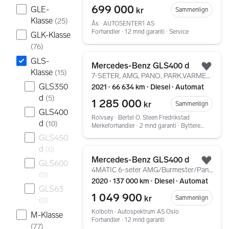
699 000
GLE-
kr
Sammenlign
Klasse
(
25
)
Ås ∙ AUTOSENTER1 AS
Forhandler ∙ 12 mnd garanti ∙ Service
GLK-Klasse
(
76
)
Gå til annonsen
GLS-
Mercedes-Benz GLS400 d
Legg
Klasse
(
15
)
7-SETER, AMG, PANO, PARK.VARMER, AIRMATIC, H.FESTE
GLS350
2021 ∙ 66 634 km ∙ Diesel ∙ Automat
d
(
5
)
1 285 000
kr
Sammenlign
GLS400
Rolvsøy ∙ Bertel O. Steen Fredrikstad
d
(
10
)
Merkeforhandler ∙ 2 mnd garanti ∙ Bytterett ∙ Tilstandsrapport
GLS450
d
(
0
)
Gå til annonsen
Mercedes-Benz GLS400 d
GLS600
Legg
4MATIC 6-seter AMG/Burmester/Pano/Krok/Webasto/HUD/Nors
(
0
)
2020 ∙ 137 000 km ∙ Diesel ∙ Automat
GLS63
1 049 900
kr
Sammenlign
(
0
)
Kolbotn ∙ Autospektrum AS Oslo
M-Klasse
Forhandler ∙ 12 mnd garanti
(
77
)