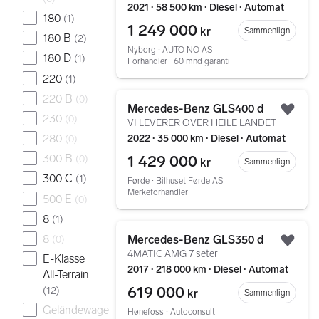
2021 ∙ 58 500 km ∙ Diesel ∙ Automat
180
(
1
)
1 249 000
kr
Sammenlign
180 B
(
2
)
Nyborg ∙ AUTO NO AS
180 D
(
1
)
Forhandler ∙ 60 mnd garanti
220
(
1
)
Gå til annonsen
220 B
(
0
)
Mercedes-Benz GLS400 d
Legg
230
(
0
)
VI LEVERER OVER HEILE LANDET
280
2022 ∙ 35 000 km ∙ Diesel ∙ Automat
(
0
)
1 429 000
300 B
(
0
)
kr
Sammenlign
300 C
(
1
)
Førde ∙ Bilhuset Førde AS
Merkeforhandler
500 E
(
0
)
8
(
1
)
Gå til annonsen
8
Mercedes-Benz GLS350 d
(
0
)
Legg
4MATIC AMG 7 seter
E-Klasse
2017 ∙ 218 000 km ∙ Diesel ∙ Automat
All-Terrain
619 000
(
12
)
kr
Sammenlign
Geländewagen
Hønefoss ∙ Autoconsult