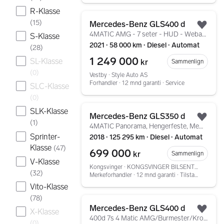
R-Klasse
Gå til annonsen
(
15
)
Mercedes-Benz GLS400 d
Legg
4MATIC AMG - 7 seter - HUD - Webasto - Burmester
S-Klasse
2021 ∙ 58 000 km ∙ Diesel ∙ Automat
(
28
)
1 249 000
SL-Klasse
kr
Sammenlign
(
0
)
Vestby ∙ Style Auto AS
Forhandler ∙ 12 mnd garanti ∙ Service
SLC-Klasse
(
0
)
Gå til annonsen
SLK-Klasse
Mercedes-Benz GLS350 d
Legg
(
1
)
4MATIC Panorama, Hengerfeste, Memory,
Sprinter-
2018 ∙ 125 295 km ∙ Diesel ∙ Automat
Klasse
(
47
)
699 000
kr
Sammenlign
V-Klasse
Kongsvinger ∙ KONGSVINGER BILSENTER AS
(
32
)
Merkeforhandler ∙ 12 mnd garanti ∙ Tilstandsrapport
Vito-Klasse
(
78
)
Gå til annonsen
Mercedes-Benz GLS400 d
X-Klasse
Legg
400d 7s 4 Matic AMG/Burmester/Krok/Panorama/ACC/Head up
(
0
)