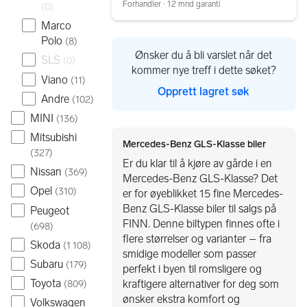
Forhandler ∙ 12 mnd garanti
(
0
)
Marco
Polo
(
8
)
Ønsker du å bli varslet når det
SLS
(
0
)
kommer nye treff i dette søket?
Viano
(
11
)
Opprett lagret søk
Andre
(
102
)
MINI
(
136
)
Mitsubishi
Mercedes-Benz GLS-Klasse biler
(
327
)
Er du klar til å kjøre av gårde i en
Nissan
(
369
)
Mercedes-Benz GLS-Klasse? Det
Opel
(
310
)
er for øyeblikket 15 fine Mercedes-
Benz GLS-Klasse biler til salgs på
Peugeot
FINN. Denne biltypen finnes ofte i
(
698
)
flere størrelser og varianter – fra
Skoda
(
1 108
)
smidige modeller som passer
Subaru
(
179
)
perfekt i byen til romsligere og
Toyota
kraftigere alternativer for deg som
(
809
)
ønsker ekstra komfort og
Volkswagen