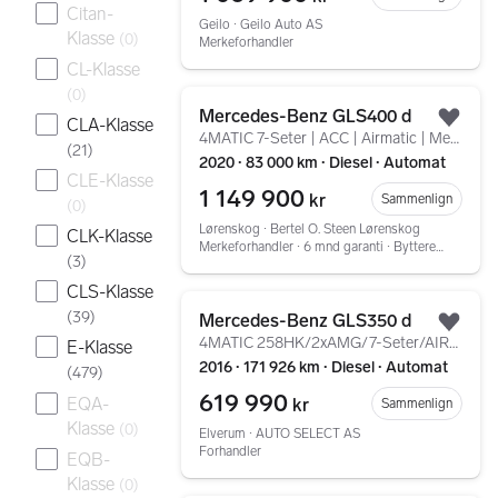
Citan-
Geilo ∙ Geilo Auto AS
Klasse
(
0
)
Merkeforhandler
CL-Klasse
(
0
)
Gå til annonsen
Mercedes-Benz GLS400 d
CLA-Klasse
Legg
4MATIC 7-Seter | ACC | Airmatic | Memory | Panorama
(
21
)
2020 ∙ 83 000 km ∙ Diesel ∙ Automat
CLE-Klasse
1 149 900
kr
Sammenlign
(
0
)
Lørenskog ∙ Bertel O. Steen Lørenskog
CLK-Klasse
Merkeforhandler ∙ 6 mnd garanti ∙ Bytterett ∙ Service
(
3
)
CLS-Klasse
Gå til annonsen
(
39
)
Mercedes-Benz GLS350 d
Legg
4MATIC 258HK/2xAMG/7-Seter/AIRMATIC/Pano/H&K/Krok++
E-Klasse
2016 ∙ 171 926 km ∙ Diesel ∙ Automat
(
479
)
619 990
EQA-
kr
Sammenlign
Klasse
(
0
)
Elverum ∙ AUTO SELECT AS
Forhandler
EQB-
Klasse
(
0
)