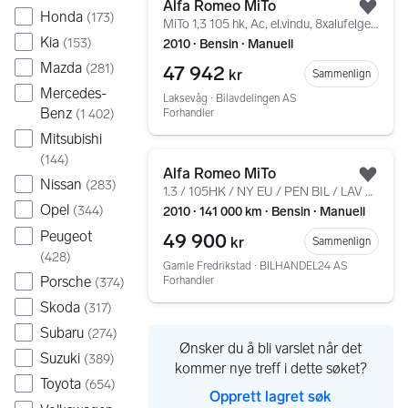
Alfa Romeo MiTo
Legg
Honda
(
173
)
MiTo 1,3 105 hk, Ac, el.vindu, 8xalufelger +++
Kia
(
153
)
2010 ∙ Bensin ∙ Manuell
Mazda
(
281
)
47 942
kr
Sammenlign
Mercedes-
Laksevåg ∙ Bilavdelingen AS
Benz
(
1 402
)
Forhandler
Mitsubishi
Gå til annonsen
(
144
)
Alfa Romeo MiTo
Legg
Nissan
(
283
)
1.3 / 105HK / NY EU / PEN BIL / LAV KM
Opel
(
344
)
2010 ∙ 141 000 km ∙ Bensin ∙ Manuell
Peugeot
49 900
kr
Sammenlign
(
428
)
Gamle Fredrikstad ∙ BILHANDEL24 AS
Porsche
Forhandler
(
374
)
Skoda
(
317
)
Subaru
(
274
)
Ønsker du å bli varslet når det
Suzuki
(
389
)
kommer nye treff i dette søket?
Toyota
(
654
)
Opprett lagret søk