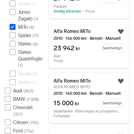
Junior
(
0
)
Flatåsen
Junior
Smidig bilhandel
–
Privat
Zagato
(
1
)
Gå til annonsen
MiTo
(
6
)
Alfa Romeo MiTo
Legg
Spider
(
11
)
2010 ∙ 146 000 km ∙ Bensin ∙ Manuell
Stelvio
(
6
)
23 942
kr
Sammenlign
Stelvio
Ålen
Quadrifoglio
Privat
(
7
)
Tonale
(
0
)
Gå til annonsen
Alfa Romeo MiTo
Andre
(
0
)
Legg
ALFA ROMEO MITO
Audi
(
863
)
2010 ∙ 140 000 km ∙ Bensin ∙ Manuell
BMW
(
1 008
)
15 000
kr
Sammenlign
Chevrolet
Skjærhalden ∙ Bilen selges av privatperson. Rebil bistår selger gjennom annonseringssprosessen. Som kjøper kan du få lån, gratis forsikring, garanti og innbytte hos oss.
(
321
)
Forhandler
Citroen
(
192
)
Gå til annonsen
Ford
(
734
)