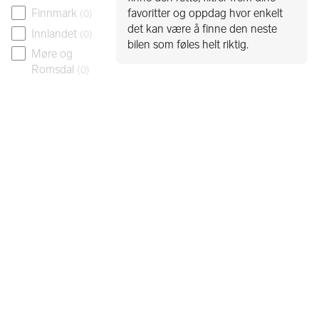
favoritter og oppdag hvor enkelt
Finnmark
(
0
)
det kan være å finne den neste
Innlandet
(
0
)
bilen som føles helt riktig.
Møre og
Romsdal
(
0
)
Nordland
(
0
)
Oslo
(
1
)
Rogaland
(
0
)
Svalbard
(
0
)
Telemark
(
0
)
Troms
(
0
)
Trøndelag
(
2
)
Vestfold
(
0
)
Vestland
(
1
)
Østfold
(
2
)
Utlandet
(
0
)