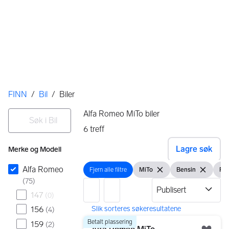
Her er du
FINN
/
Bil
/
Biler
Filtre
Søk i Bil
Alfa Romeo MiTo biler
6
treff
Ingen resultater
Lagre søk
Merke og Modell
Alfa Romeo
Fjern alle filtre
MiTo
Bensin
Per
Fjern alle filtre
Vis filter
Fjern filteret
Vis filter
Fjern filter
Vis 
(
75
)
147
(
0
)
156
(
4
)
6 resultater
Gå til annonsen
Betalt plassering
159
(
2
)