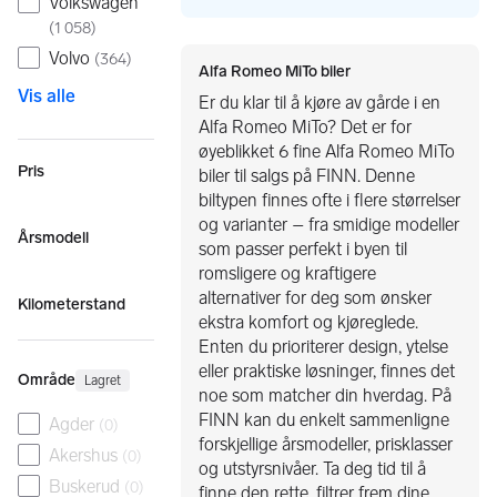
Volkswagen
(
1 058
)
Volvo
(
364
)
Alfa Romeo MiTo biler
Vis alle
Er du klar til å kjøre av gårde i en
Alfa Romeo MiTo? Det er for
øyeblikket 6 fine Alfa Romeo MiTo
Pris
biler til salgs på FINN. Denne
biltypen finnes ofte i flere størrelser
og varianter – fra smidige modeller
Årsmodell
som passer perfekt i byen til
romsligere og kraftigere
alternativer for deg som ønsker
Kilometerstand
ekstra komfort og kjøreglede.
Enten du prioriterer design, ytelse
eller praktiske løsninger, finnes det
Område
Lagret
noe som matcher din hverdag. På
FINN kan du enkelt sammenligne
Agder
(
0
)
forskjellige årsmodeller, prisklasser
Akershus
(
0
)
og utstyrsnivåer. Ta deg tid til å
Buskerud
(
0
)
finne den rette, filtrer frem dine