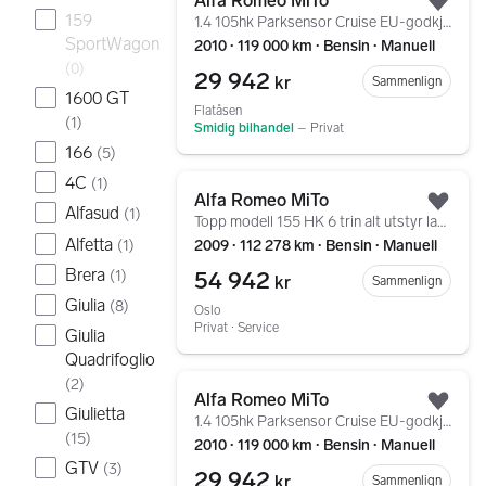
Alfa Romeo MiTo
Legg
159
1.4 105hk Parksensor Cruise EU-godkj til 09. 2027
SportWagon
2010 ∙ 119 000 km ∙ Bensin ∙ Manuell
(
0
)
29 942
kr
Sammenlign
1600 GT
Flatåsen
(
1
)
Smidig bilhandel
–
Privat
166
(
5
)
Gå til annonsen
4C
(
1
)
Alfa Romeo MiTo
Legg
Alfasud
(
1
)
Topp modell 155 HK 6 trin alt utstyr lav km
Alfetta
(
1
)
2009 ∙ 112 278 km ∙ Bensin ∙ Manuell
Brera
54 942
(
1
)
kr
Sammenlign
Giulia
(
8
)
Oslo
Privat ∙ Service
Giulia
Quadrifoglio
Gå til annonsen
(
2
)
Alfa Romeo MiTo
Legg
Giulietta
1.4 105hk Parksensor Cruise EU-godkj til 09. 2027
(
15
)
2010 ∙ 119 000 km ∙ Bensin ∙ Manuell
GTV
(
3
)
29 942
kr
Sammenlign