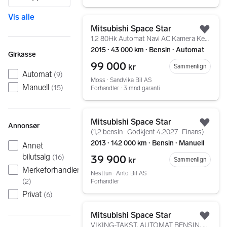
Vis alle
Gå til annonsen
Mitsubishi Space Star
Legg
1,2 80Hk Automat Navi AC Kamera Keyless EU-06.27 Norsk
2015 ∙ 43 000 km ∙ Bensin ∙ Automat
Girkasse
99 000
kr
Sammenlign
Automat
(
9
)
Moss ∙ Sandvika Bil AS
Manuell
(
15
)
Forhandler ∙ 3 mnd garanti
Gå til annonsen
Mitsubishi Space Star
Annonsør
Legg
(1,2 bensin- Godkjent 4.2027- Finans)
2013 ∙ 142 000 km ∙ Bensin ∙ Manuell
Annet
bilutsalg
39 900
(
16
)
kr
Sammenlign
Merkeforhandler
Nesttun ∙ Anto Bil AS
(
2
)
Forhandler
Privat
(
6
)
Gå til annonsen
Mitsubishi Space Star
Legg
VIKING-TAKST, AUTOMAT BENSIN, MEGET LAV KMSTAND