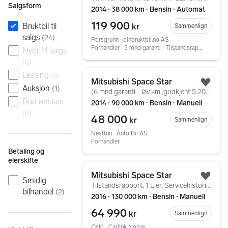
Salgsform
2014 ∙ 38 000 km ∙ Bensin ∙ Automat
119 900
Bruktbil til
kr
Sammenlign
salgs
(
24
)
Porsgrunn ∙ dinbruktbil.no AS
Forhandler ∙ 3 mnd garanti ∙ Tilstandsrapport
Nybil til salgs
(
0
)
Gå til annonsen
Leasing
(
0
)
Mitsubishi Space Star
Legg
Auksjon
(
1
)
(6 mnd garanti - lav km ,godkjent 5.2027-finans,)
Bud ønskes
2014 ∙ 90 000 km ∙ Bensin ∙ Manuell
(
0
)
48 000
kr
Sammenlign
Nesttun ∙ Anto Bil AS
Forhandler
Betaling og
eierskifte
Gå til annonsen
Mitsubishi Space Star
Smidig
Legg
Tilstandsrapport, 1 Eier, Servicehistorikk, NY SERVICE
bilhandel
(
2
)
2016 ∙ 130 000 km ∙ Bensin ∙ Manuell
64 990
kr
Sammenlign
Oslo ∙ Carlink Norge