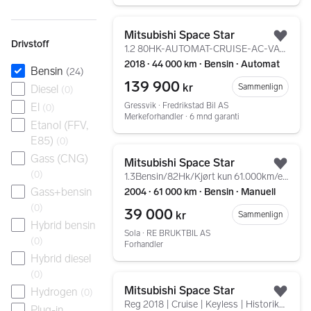
Gå til annonsen
Mitsubishi Space Star
Legg
Drivstoff
1.2 80HK-AUTOMAT-CRUISE-AC-VARMESETER-ISOFIX-LAV KM
2018 ∙ 44 000 km ∙ Bensin ∙ Automat
Bensin
(
24
)
139 900
kr
Sammenlign
Diesel
(
0
)
Gressvik ∙ Fredrikstad Bil AS
El
(
0
)
Merkeforhandler ∙ 6 mnd garanti
Etanol (FFV,
E85)
(
0
)
Gå til annonsen
Gass (CNG)
Mitsubishi Space Star
Legg
(
0
)
1.3Bensin/82Hk/Kjørt kun 61.000km/eu til 09-2026
Gass+bensin
2004 ∙ 61 000 km ∙ Bensin ∙ Manuell
(
0
)
39 000
kr
Sammenlign
Hybrid bensin
Sola ∙ RE BRUKTBIL AS
(
0
)
Forhandler
Hybrid diesel
(
0
)
Gå til annonsen
Mitsubishi Space Star
Hydrogen
(
0
)
Legg
Reg 2018 | Cruise | Keyless | Historikk | EU 2/28
Plug-in