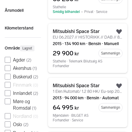
Stathelle
Årsmodell
Smidig bilhandel
–
Privat ∙ Service
Gå til annonsen
Kilometerstand
Mitsubishi Space Star
Legg
EU 06.2027 // HISTORIKK // DAB // 80 HK // SE PRIS ++
2015 ∙ 134 900 km ∙ Bensin ∙ Manuell
Område
Lagret
29 900
kr
Sammenlign
Agder
(
2
)
Stathelle ∙ Telemark Bilutsalg AS
Forhandler
Akershus
(
1
)
Buskerud
(
2
)
Gå til annonsen
Finnmark
Mitsubishi Space Star
(
0
)
Legg
1 Eier/Automat/ 1.2 80 HK/ Eu-sep 2027/keyless
Innlandet
(
2
)
2013 ∙ 94 000 km ∙ Bensin ∙ Automat
Møre og
64 995
kr
Romsdal
Sammenlign
(
1
)
Mjøndalen ∙ BILGET AS
Nordland
(
0
)
Forhandler ∙ Service
Oslo
(
2
)