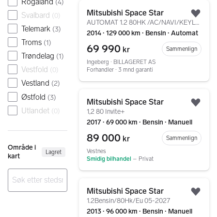
Rogaland
(
4
)
Gå til annonsen
Mitsubishi Space Star
Svalbard
(
0
)
Legg
AUTOMAT 1.2 80HK /AC/NAVI/KEYLESS/EU OK 2028
Telemark
(
3
)
2014 ∙ 129 000 km ∙ Bensin ∙ Automat
Troms
(
1
)
69 990
kr
Sammenlign
Trøndelag
(
1
)
Ingeberg ∙ BILLAGERET AS
Vestfold
(
0
)
Forhandler ∙ 3 mnd garanti
Vestland
(
2
)
Gå til annonsen
Østfold
(
3
)
Mitsubishi Space Star
Legg
Utlandet
(
0
)
1,2 80 Invite+
2017 ∙ 69 000 km ∙ Bensin ∙ Manuell
89 000
kr
Sammenlign
Område i
Vestnes
Lagret
kart
Smidig bilhandel
–
Privat
Gå til annonsen
Mitsubishi Space Star
Ingen resultater
Legg
1.2Bensin/80Hk/Eu 05-2027
2013 ∙ 96 000 km ∙ Bensin ∙ Manuell