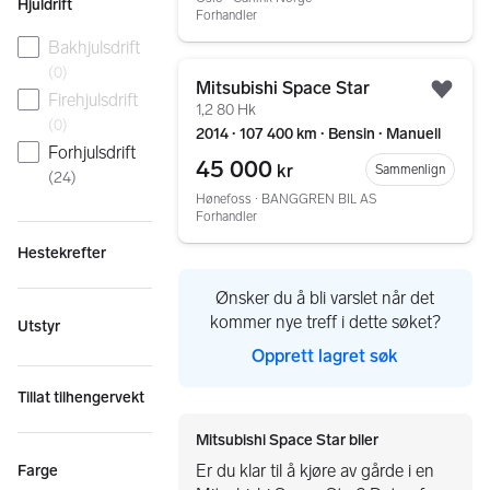
Hjuldrift
Forhandler
Bakhjulsdrift
Gå til annonsen
(
0
)
Mitsubishi Space Star
Firehjulsdrift
Legg
1,2 80 Hk
(
0
)
2014 ∙ 107 400 km ∙ Bensin ∙ Manuell
Forhjulsdrift
45 000
kr
Sammenlign
(
24
)
Hønefoss ∙ BANGGREN BIL AS
Forhandler
Hestekrefter
Ønsker du å bli varslet når det
kommer nye treff i dette søket?
Utstyr
Opprett lagret søk
Tillat tilhengervekt
Mitsubishi Space Star biler
Er du klar til å kjøre av gårde i en
Farge