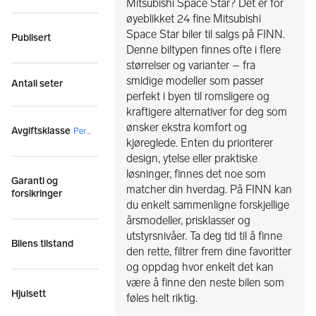
Mitsubishi Space Star? Det er for
øyeblikket 24 fine Mitsubishi
Space Star biler til salgs på FINN.
Publisert
Denne biltypen finnes ofte i flere
størrelser og varianter – fra
smidige modeller som passer
Antall seter
perfekt i byen til romsligere og
kraftigere alternativer for deg som
ønsker ekstra komfort og
Avgiftsklasse
Personbil
kjøreglede. Enten du prioriterer
design, ytelse eller praktiske
løsninger, finnes det noe som
Garanti og
matcher din hverdag. På FINN kan
forsikringer
du enkelt sammenligne forskjellige
årsmodeller, prisklasser og
utstyrsnivåer. Ta deg tid til å finne
Bilens tilstand
den rette, filtrer frem dine favoritter
og oppdag hvor enkelt det kan
være å finne den neste bilen som
Hjulsett
føles helt riktig.