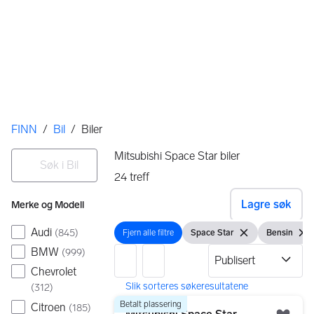
Her er du
FINN
/
Bil
/
Biler
Filtre
Søk i Bil
Mitsubishi Space Star biler
24
treff
Ingen resultater
Lagre søk
Merke og Modell
Audi
(
845
)
Fjern alle filtre
Space Star
Bensin
Fjern alle filtre
Vis filter
Fjern filteret
Vis filter
Fjern
BMW
(
999
)
Chevrolet
(
312
)
24 resultater
Gå til annonsen
Betalt plassering
Citroen
(
185
)