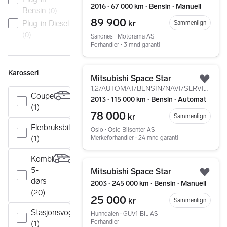
2016 ∙ 67 000 km ∙ Bensin ∙ Manuell
Bensin
(
0
)
89 900
kr
Plug-in Diesel
Sammenlign
(
0
)
Sandnes ∙ Motorama AS
Forhandler ∙ 3 mnd garanti
Gå til annonsen
Karosseri
Mitsubishi Space Star
Legg
1,2/AUTOMAT/BENSIN/NAVI/SERVICE/EU2027/KEYLESS GO/+++
Coupe
2013 ∙ 115 000 km ∙ Bensin ∙ Automat
(1)
78 000
kr
Sammenlign
Flerbruksbil
Oslo ∙ Oslo Bilsenter AS
(1)
Merkeforhandler ∙ 24 mnd garanti
Kombi
Gå til annonsen
5-
Mitsubishi Space Star
Legg
dørs
2003 ∙ 245 000 km ∙ Bensin ∙ Manuell
(20)
25 000
kr
Sammenlign
Stasjonsvogn
Hunndalen ∙ GUV1 BIL AS
Forhandler
(1)