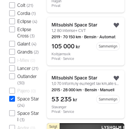
Hagan
Colt
(
21
)
Privat
Cordia
(
1
)
Gå til annonsen
Eclipse
(
4
)
Mitsubishi Space Star
Legg
Eclipse
1,2 80 Intense+ CVT
Cross
(
3
)
2019 ∙ 70 150 km ∙ Bensin ∙ Automat
Galant
(
4
)
105 000
kr
Sammenlign
Grandis
(
2
)
Kolbjørnsvik
Privat ∙ Service
i-Miev
(
0
)
Lancer
(
21
)
Gå til annonsen
Outlander
Mitsubishi Space Star
Legg
(
30
)
1,0 70 Inform,ny eu,meget lav km,alle servicer fulgt!
2015 ∙ 28 000 km ∙ Bensin ∙ Manuell
Pajero
(
0
)
53 235
Space Star
kr
Sammenlign
(
24
)
Stavanger
Privat ∙ Service
Space Star
I
(
3
)
Gå til annonsen
Solgt
Andre
(
0
)