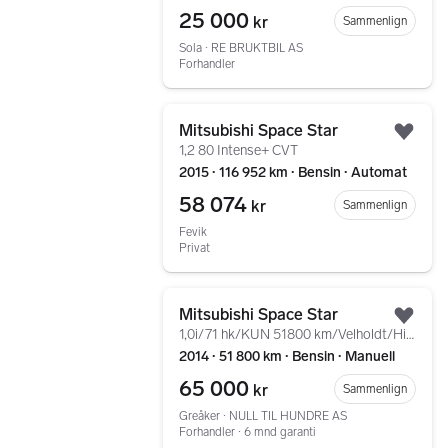
25 000
kr
Sammenlign
Sola ∙ RE BRUKTBIL AS
Forhandler
Gå til annonsen
Mitsubishi Space Star
Legg
1,2 80 Intense+ CVT
2015 ∙ 116 952 km ∙ Bensin ∙ Automat
58 074
kr
Sammenlign
Fevik
Privat
Gå til annonsen
Mitsubishi Space Star
Legg
1,0i/71 hk/KUN 51800 km/Velholdt/Historikk/EU 12.27
2014 ∙ 51 800 km ∙ Bensin ∙ Manuell
65 000
kr
Sammenlign
Greåker ∙ NULL TIL HUNDRE AS
Forhandler ∙ 6 mnd garanti