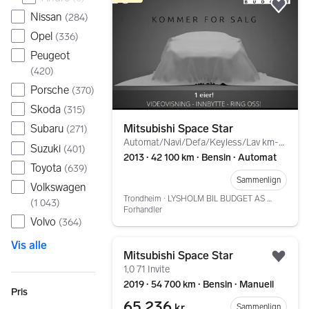
Legg
Nissan
(
284
)
Opel
(
336
)
Peugeot
(
420
)
Porsche
(
370
)
Skoda
(
315
)
Mitsubishi Space Star
Subaru
(
271
)
Automat/Navi/Defa/Keyless/Lav km-stand/Ny service!
Suzuki
(
401
)
2013 ∙ 42 100 km ∙ Bensin ∙ Automat
Toyota
(
639
)
Sammenlign
Volkswagen
Trondheim ∙ LYSHOLM BIL BUDGET AS TRONDHEIM
(
1 043
)
Forhandler
Volvo
(
364
)
Gå til annonsen
Vis alle
Mitsubishi Space Star
Legg
1,0 71 Invite
2019 ∙ 54 700 km ∙ Bensin ∙ Manuell
Pris
65 236
kr
Sammenlign