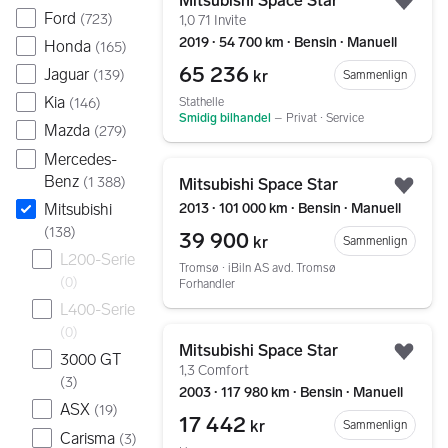
Mitsubishi Space Star
Legg
Ford
(
723
)
1,0 71 Invite
2019 ∙ 54 700 km ∙ Bensin ∙ Manuell
Honda
(
165
)
65 236
Jaguar
kr
(
139
)
Sammenlign
Kia
Stathelle
(
146
)
Smidig bilhandel
–
Privat ∙ Service
Mazda
(
279
)
Mercedes-
Gå til annonsen
Benz
(
1 388
)
Mitsubishi Space Star
Legg
Mitsubishi
2013 ∙ 101 000 km ∙ Bensin ∙ Manuell
(
138
)
39 900
kr
Sammenlign
L200-Serie
Tromsø ∙ iBiln AS avd. Tromsø
(
0
)
Forhandler
L400-Serie
Gå til annonsen
(
0
)
Mitsubishi Space Star
3000 GT
Legg
1,3 Comfort
(
3
)
2003 ∙ 117 980 km ∙ Bensin ∙ Manuell
ASX
(
19
)
17 442
kr
Sammenlign
Carisma
(
3
)