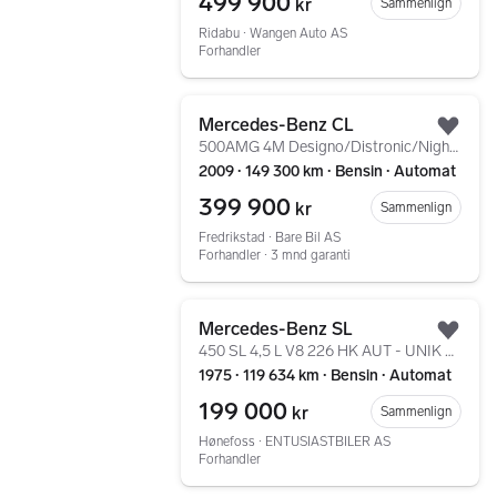
499 900
kr
Sammenlign
Ridabu ∙ Wangen Auto AS
Forhandler
Gå til annonsen
Mercedes-Benz CL
Legg
500AMG 4M Designo/Distronic/Night Vision/Harman/Soltak
2009 ∙ 149 300 km ∙ Bensin ∙ Automat
399 900
kr
Sammenlign
Fredrikstad ∙ Bare Bil AS
Forhandler ∙ 3 mnd garanti
Gå til annonsen
Mercedes-Benz SL
Legg
450 SL 4,5 L V8 226 HK AUT - UNIK HISTORIE PÅ BILEN
1975 ∙ 119 634 km ∙ Bensin ∙ Automat
199 000
kr
Sammenlign
Hønefoss ∙ ENTUSIASTBILER AS
Forhandler