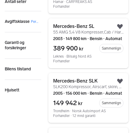
Antall seter
Hamar ∙ CARFREAKS AS
Forhandler
Gå til annonsen
Avgiftsklasse
Personbil
Mercedes-Benz SL
Legg
55 AMG 5,4 V8 Kompresser,Cab / Hardtop,
2003 ∙ 149 800 km ∙ Bensin ∙ Automat
Garanti og
389 900
forsikringer
kr
Sammenlign
Leknes ∙ Bilsalg Nord AS
Forhandler
Bilens tilstand
Gå til annonsen
Mercedes-Benz SLK
Legg
SLK200 Kompressor, Airscarf, skinn, Bi-Xenon
Hjulsett
2005 ∙ 156 000 km ∙ Bensin ∙ Automat
149 942
kr
Sammenlign
Trondheim ∙ Norsk Autoimport AS
Forhandler ∙ 12 mnd garanti
Gå til annonsen