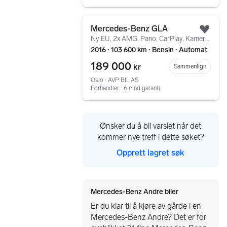
Gå til annonsen
Mercedes-Benz GLA
Legg
Ny EU, 2x AMG, Pano, CarPlay, Kamera, Bi-xenon, LED
2016 ∙ 103 600 km ∙ Bensin ∙ Automat
189 000
kr
Sammenlign
Oslo ∙ AVP BIL AS
Forhandler ∙ 6 mnd garanti
Ønsker du å bli varslet når det
kommer nye treff i dette søket?
Opprett lagret søk
Mercedes-Benz Andre biler
Er du klar til å kjøre av gårde i en
Mercedes-Benz Andre? Det er for