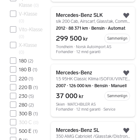
Klasse
(
0
)
Gå til annonsen
V-Klasse
Mercedes-Benz SLK
Legg
(
0
)
slk 200 Cab, Airscarf, Glasstak, Command, ILS
2012 ∙ 88 371 km ∙ Bensin ∙ Automat
Vito-Klasse
(
0
)
299 500
kr
Sammenlign
X-Klasse
Trondheim ∙ Norsk Autoimport AS
Forhandler ∙ 12 mnd garanti
(
0
)
180
(
2
)
Gå til annonsen
180 B
(
1
)
Mercedes-Benz
Legg
220
(
1
)
1.5 95HK Classic Klima ISOFIX/VINTERPAKKEN++
2007 ∙ 126 000 km ∙ Bensin ∙ Manuell
220 B
(
1
)
37 000
230
kr
(
5
)
Sammenlign
280
Skien ∙ MATCHBILER AS
(
2
)
Forhandler ∙ 12 mnd garanti ∙ Service
300 B
(
1
)
300 C
(
0
)
Gå til annonsen
Mercedes-Benz SL
500 E
(
1
)
Legg
350 AMG Cabriolet /Glasstak/Distronic Plus/Airscarf/+++