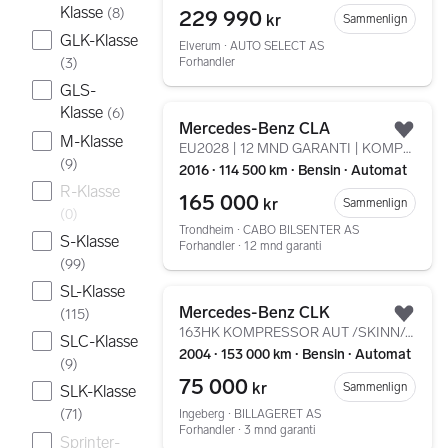
Klasse
229 990
(
8
)
kr
Sammenlign
GLK-Klasse
Elverum ∙ AUTO SELECT AS
Forhandler
(
3
)
GLS-
Gå til annonsen
Klasse
(
6
)
Mercedes-Benz CLA
Legg
M-Klasse
EU2028 | 12 MND GARANTI | KOMPLETT SERVICE
(
9
)
2016 ∙ 114 500 km ∙ Bensin ∙ Automat
R-Klasse
165 000
kr
Sammenlign
(
0
)
Trondheim ∙ CABO BILSENTER AS
S-Klasse
Forhandler ∙ 12 mnd garanti
(
99
)
SL-Klasse
Gå til annonsen
Mercedes-Benz CLK
(
115
)
Legg
163HK KOMPRESSOR AUT /SKINN/AUTOMAT/CRUISE/LAV-KM/EU OK
SLC-Klasse
2004 ∙ 153 000 km ∙ Bensin ∙ Automat
(
9
)
75 000
kr
Sammenlign
SLK-Klasse
(
71
)
Ingeberg ∙ BILLAGERET AS
Forhandler ∙ 3 mnd garanti
Sprinter-