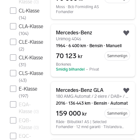
Klasse
(
0
)
Moss ∙ Bcb Formidling AS
CL-Klasse
Forhandler
(
14
)
CLA-Klasse
Gå til annonsen
Mercedes-Benz
(
104
)
Legg
Unimog 404s
CLE-Klasse
1964 ∙ 6 400 km ∙ Bensin ∙ Manuell
(
2
)
70 123
kr
Sammenlign
CLK-Klasse
(
31
)
Borkenes
Smidig bilhandel
–
Privat
CLS-Klasse
(
43
)
Gå til annonsen
E-Klasse
Mercedes-Benz GLA
Legg
(
197
)
180 AMG Automat / 2 eiere / DAB+ / Kamera / Garanti ++
2016 ∙ 136 443 km ∙ Bensin ∙ Automat
EQA-
Klasse
159 000
(
0
)
kr
Sammenlign
EQB-
Råde ∙ Bilbutikk1 AS | Selected
Klasse
Forhandler ∙ 12 mnd garanti ∙ Tilstandsrapport
(
0
)
EQC-