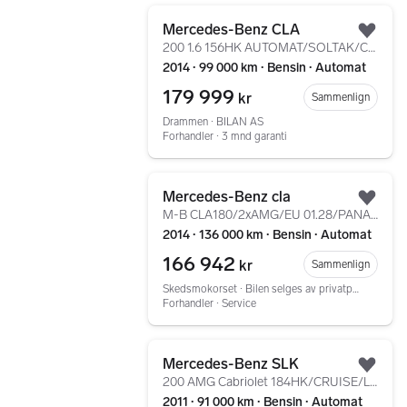
Gå til annonsen
Mercedes-Benz CLA
Legg
200 1.6 156HK AUTOMAT/SOLTAK/CRUISE/DAB/NAVI/R.KAM+++
2014 ∙ 99 000 km ∙ Bensin ∙ Automat
179 999
kr
Sammenlign
Drammen ∙ BILAN AS
Forhandler ∙ 3 mnd garanti
Gå til annonsen
Mercedes-Benz cla
Legg
M-B CLA180/2xAMG/EU 01.28/PANAROMA/R.KAM/FULL SERVICE
2014 ∙ 136 000 km ∙ Bensin ∙ Automat
166 942
kr
Sammenlign
Skedsmokorset ∙ Bilen selges av privatperson. Rebil bistår selger gjennom annonseringssprosessen. Som kjøper kan du få lån, gratis forsikring, garanti og innbytte hos oss.
Forhandler ∙ Service
Gå til annonsen
Mercedes-Benz SLK
Legg
200 AMG Cabriolet 184HK/CRUISE/LED/NAVI/AUTOMAT/SKINN
2011 ∙ 91 000 km ∙ Bensin ∙ Automat