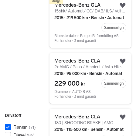
Solgt
Mercedes-Benz GLA
Legg
156hk/ Automat/ CC/ DAB/ ILS/ Velholdt+
2015 ∙ 219 500 km ∙ Bensin ∙ Automat
Sammenlign
Blomsterdalen ∙ Bergen Bilformidling AS
Forhandler ∙ 3 mnd garanti
Gå til annonsen
Mercedes-Benz CLA
Legg
2x AMG / Pano / Ambient / Avtb.Hfeste / R.kamera ++
2018 ∙ 95 000 km ∙ Bensin ∙ Automat
229 000
kr
Sammenlign
Drammen ∙ AUTO B AS
Forhandler ∙ 3 mnd garanti
Gå til annonsen
Drivstoff
Mercedes-Benz CLA
Legg
180 | SHOOTING BRAKE | AMG
Bensin
(
71
)
2015 ∙ 115 600 km ∙ Bensin ∙ Automat
Diesel
(
96
)