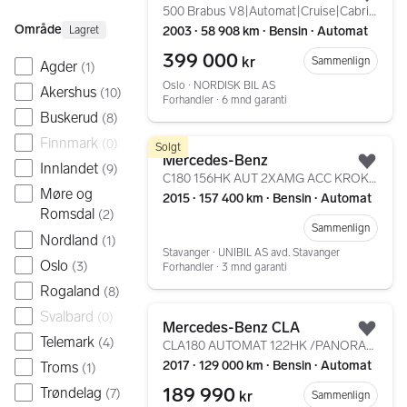
Legg
500 Brabus V8|Automat|Cruise|Cabriolet|Velholdt|Lav km
Område
2003 ∙ 58 908 km ∙ Bensin ∙ Automat
Lagret
399 000
kr
Sammenlign
Agder
(
1
)
Oslo ∙ NORDISK BIL AS
Akershus
(
10
)
Forhandler ∙ 6 mnd garanti
Buskerud
(
8
)
Finnmark
Gå til annonsen
(
0
)
Solgt
Mercedes-Benz
Innlandet
(
9
)
Legg
C180 156HK AUT 2XAMG ACC KROK LUFT HEAD UP +++
Møre og
2015 ∙ 157 400 km ∙ Bensin ∙ Automat
Romsdal
(
2
)
Sammenlign
Nordland
(
1
)
Stavanger ∙ UNIBIL AS avd. Stavanger
Oslo
(
3
)
Forhandler ∙ 3 mnd garanti
Rogaland
(
8
)
Gå til annonsen
Svalbard
(
0
)
Mercedes-Benz CLA
Legg
Telemark
(
4
)
CLA180 AUTOMAT 122HK /PANORAMA/LED/KAMERA/DAB+/F1/CC/++
2017 ∙ 129 000 km ∙ Bensin ∙ Automat
Troms
(
1
)
189 990
Trøndelag
(
7
)
kr
Sammenlign