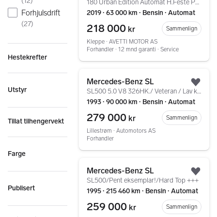
(
12
)
180 Urban Edition Automat H.Feste Panorama Velholdt++
Forhjulsdrift
2019 ∙ 63 000 km ∙ Bensin ∙ Automat
(
27
)
218 000
kr
Sammenlign
Kleppe ∙ AVETTI MOTOR AS
Forhandler ∙ 12 mnd garanti ∙ Service
Hestekrefter
Gå til annonsen
Mercedes-Benz SL
Legg
Utstyr
SL500 5.0 V8 326HK./ Veteran / Lav km./Hard-Top/EU-2027
1993 ∙ 90 000 km ∙ Bensin ∙ Automat
279 000
kr
Sammenlign
Tillat tilhengervekt
Lillestrøm ∙ Automotors AS
Forhandler
Farge
Gå til annonsen
Mercedes-Benz SL
Legg
SL500/Pent eksemplar!/Hard Top +++
Publisert
1995 ∙ 215 460 km ∙ Bensin ∙ Automat
259 000
kr
Sammenlign