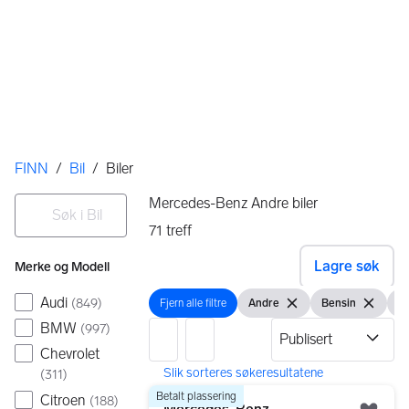
Her er du
FINN
/
Bil
/
Biler
Filtre
Søk i Bil
Mercedes-Benz Andre biler
71
treff
Ingen resultater
Lagre søk
Merke og Modell
Audi
(
849
)
Fjern alle filtre
Andre
Bensin
Br
Fjern alle filtre
Vis filter
Fjern filteret
Vis filter
Fjern filt
Vi
BMW
(
997
)
Chevrolet
(
311
)
71 resultater
Gå til annonsen
Betalt plassering
Citroen
(
188
)