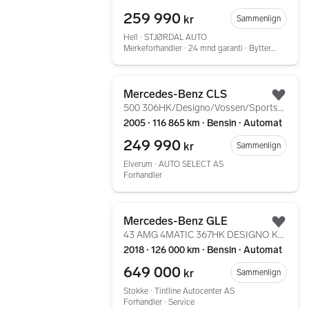
259 990
kr
Sammenlign
Hell ∙ STJØRDAL AUTO
Merkeforhandler ∙ 24 mnd garanti ∙ Bytterett
Gå til annonsen
Mercedes-Benz CLS
Legg
500 306HK/Designo/Vossen/Sportseksos/Memory/Cruise
2005 ∙ 116 865 km ∙ Bensin ∙ Automat
249 990
kr
Sammenlign
Elverum ∙ AUTO SELECT AS
Forhandler
Gå til annonsen
Mercedes-Benz GLE
Legg
43 AMG 4MATIC 367HK DESIGNO KROK/1-EIER/MYE UTSTYR+
2018 ∙ 126 000 km ∙ Bensin ∙ Automat
649 000
kr
Sammenlign
Stokke ∙ Tintline Autocenter AS
Forhandler ∙ Service