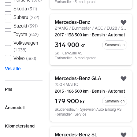
(
370
)
Forhandler ∙ 3 mnd garanti
Skoda
(
311
)
Gå til annonsen
Subaru
(
272
)
Mercedes-Benz
Legg
Suzuki
(
391
)
2*AMG / Burmester / ACC / EU28 / Soltak / Krok / P.Varm
Toyota
(
642
)
2017 ∙ 138 500 km ∙ Bensin ∙ Automat
Volkswagen
314 900
kr
Sammenlign
(
1 038
)
Ski ∙ Car4Sale AS
Volvo
Forhandler ∙ 6 mnd garanti
(
360
)
Vis alle
Gå til annonsen
Mercedes-Benz GLA
Legg
250 4MATIC
Pris
2015 ∙ 166 500 km ∙ Bensin ∙ Automat
179 900
kr
Sammenlign
Årsmodell
Skudeneshavn ∙ Syreveien Auto Bilsalg AS
Forhandler ∙ Service
Kilometerstand
Gå til annonsen
Mercedes-Benz SL