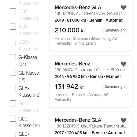
Gå til annonsen
Klasse
(
0
)
Mercedes-Benz GLA
Legg
EQE-
180 122HK AUTOMAT/NAVIGASJON/CARPLAY/RYGGEKAMERA/LED
Klasse
(
0
)
2019 ∙ 81 000 km ∙ Bensin ∙ Automat
EQS-
210 000
kr
Sammenlign
Klasse
(
0
)
Hønefoss ∙ Strømmen Bilformidling AS
EQV-
Forhandler ∙ 6 mnd garanti
Klasse
(
0
)
G-Klasse
Gå til annonsen
Mercedes-Benz
(
34
)
Legg
180 AMG/ Panorama/ Cruise/ BI Xenon/ SE HISTORIKK
GL-Klasse
2014 ∙ 96 950 km ∙ Bensin ∙ Manuell
(
15
)
131 942
kr
Sammenlign
GLA-
Klasse
(
42
)
Jessheim ∙ Romerike Autosalg AS
Forhandler
GLB-
Klasse
(
0
)
Gå til annonsen
GLC-
Mercedes-Benz GLA
Legg
Klasse
(
15
)
180 122HK/Cruise/R.Kam/Pano/Krok/Keyless/LED/Delskinn
2017 ∙ 170 428 km ∙ Bensin ∙ Automat
GLE-