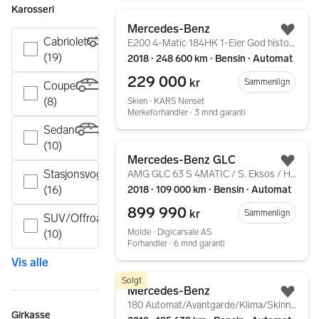
Karosseri
Gå til annonsen
Mercedes-Benz
Legg
Cabriolet
E200 4-Matic 184HK 1-Eier God historikk og flott spec!
(19)
2018 ∙ 248 600 km ∙ Bensin ∙ Automat
229 000
kr
Sammenlign
Coupe
(8)
Skien ∙ KARS Nenset
Merkeforhandler ∙ 3 mnd garanti
Sedan
(10)
Gå til annonsen
Mercedes-Benz GLC
Legg
Stasjonsvogn
AMG GLC 63 S 4MATIC / S. Eksos / HUD / Burmester / Pano
(16)
2018 ∙ 109 000 km ∙ Bensin ∙ Automat
899 990
kr
Sammenlign
SUV/Offroad
Molde ∙ Digicarsale AS
(10)
Forhandler ∙ 6 mnd garanti
Vis alle
Gå til annonsen
Solgt
Mercedes-Benz
Legg
180 Automat/Avantgarde/Klima/Skinn/PDC/Navi/Xenon/Krok
Girkasse