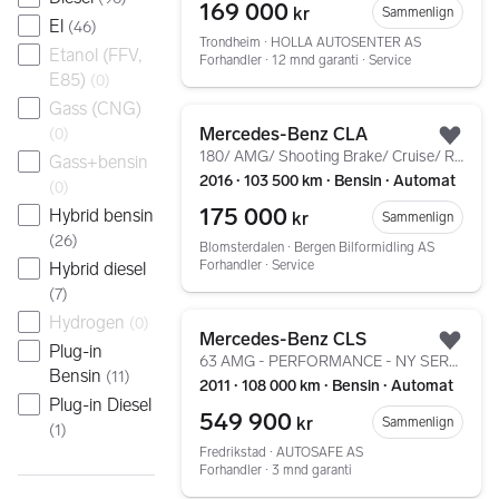
169 000
kr
Sammenlign
El
(
46
)
Trondheim ∙ HOLLA AUTOSENTER AS
Etanol (FFV,
Forhandler ∙ 12 mnd garanti ∙ Service
E85)
(
0
)
Gass (CNG)
Gå til annonsen
Mercedes-Benz CLA
(
0
)
Legg
180/ AMG/ Shooting Brake/ Cruise/ R.kam/ Ny Service+EU
Gass+bensin
2016 ∙ 103 500 km ∙ Bensin ∙ Automat
(
0
)
175 000
Hybrid bensin
kr
Sammenlign
(
26
)
Blomsterdalen ∙ Bergen Bilformidling AS
Forhandler ∙ Service
Hybrid diesel
(
7
)
Gå til annonsen
Hydrogen
(
0
)
Mercedes-Benz CLS
Plug-in
Legg
63 AMG - PERFORMANCE - NY SERVICE & EU - LED - SOLTAK
Bensin
(
11
)
2011 ∙ 108 000 km ∙ Bensin ∙ Automat
Plug-in Diesel
549 900
kr
Sammenlign
(
1
)
Fredrikstad ∙ AUTOSAFE AS
Forhandler ∙ 3 mnd garanti