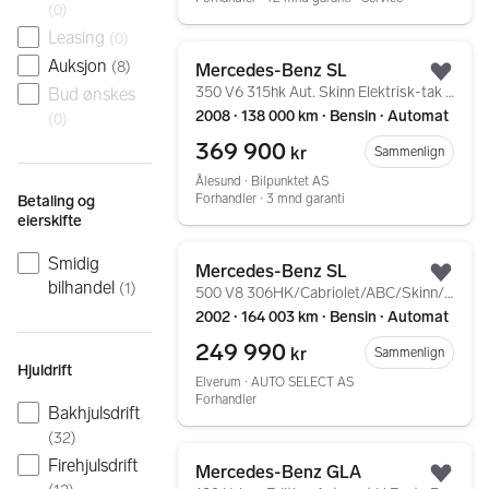
(
0
)
Leasing
(
0
)
Gå til annonsen
Auksjon
(
8
)
Mercedes-Benz SL
Legg
350 V6 315hk Aut. Skinn Elektrisk-tak Harman Kardon
Bud ønskes
2008 ∙ 138 000 km ∙ Bensin ∙ Automat
(
0
)
369 900
kr
Sammenlign
Ålesund ∙ Bilpunktet AS
Forhandler ∙ 3 mnd garanti
Betaling og
eierskifte
Gå til annonsen
Smidig
Mercedes-Benz SL
Legg
bilhandel
(
1
)
500 V8 306HK/Cabriolet/ABC/Skinn/Memory/BOSE/Soltak++
2002 ∙ 164 003 km ∙ Bensin ∙ Automat
249 990
kr
Sammenlign
Hjuldrift
Elverum ∙ AUTO SELECT AS
Forhandler
Bakhjulsdrift
(
32
)
Gå til annonsen
Firehjulsdrift
Mercedes-Benz GLA
Legg