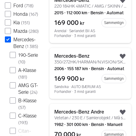
Mercedes-Benz
Legg
Ford
(
718
)
220 184HK 4MATIC / AMG / SKINN / KAMERA / NAVI
2015 ∙ 112 000 km ∙ Bensin ∙ Automat
Honda
(
167
)
169 000
Kia
kr
(
151
)
Sammenlign
Mazda
Arendal ∙ Sørlandet Bil AS
(
280
)
Forhandler ∙ 3 mnd garanti
Mercedes-
Benz
(
1 385
)
Gå til annonsen
190-Serie
Mercedes-Benz
Legg
(
10
)
350/272HK/HARMAN/N.VISION/SKINN/EU06.2028/LAVKM
2006 ∙ 155 187 km ∙ Bensin ∙ Automat
A-Klasse
169 900
(
181
)
kr
Sammenlign
AMG GT-
Sandvika ∙ AUTO BÆRUM AS
Serie
Forhandler ∙ 3 mnd garanti
(
24
)
B-Klasse
Gå til annonsen
(
57
)
Mercedes-Benz Andre
Legg
C-Klasse
Vetetan / 230 E / Samlerobjekt / Må sees / Påkostet mye
(
193
)
1982 ∙ 301 000 km ∙ Bensin ∙ Manuell
Citan-
70 000
kr
Sammenlign