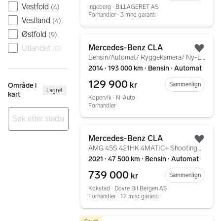
Vestfold
(
4
)
Ingeberg ∙ BILLAGERET AS
Forhandler ∙ 3 mnd garanti
Vestland
(
4
)
Østfold
(
9
)
Gå til annonsen
Mercedes-Benz CLA
Utlandet
(
0
)
Legg
Bensin/Automat/ Ryggekamera/ Ny-EU/ AMG/ Krok
2014 ∙ 193 000 km ∙ Bensin ∙ Automat
129 900
kr
Sammenlign
Område i
Lagret
kart
Kopervik ∙ N-Auto
Forhandler
Gå til annonsen
Ingen resultater
Mercedes-Benz CLA
Legg
AMG 45S 421HK 4MATIC+ ShootingBrake/Distronic+/Sp.Eksos
2021 ∙ 47 500 km ∙ Bensin ∙ Automat
739 000
kr
Sammenlign
Kokstad ∙ Dovre Bil Bergen AS
Forhandler ∙ 12 mnd garanti
Gå til annonsen