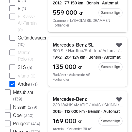
8
(
1
)
2012 ∙ 77 150 km ∙ Bensin ∙ Automat
8
(
1
)
559 000
kr
Sammenlign
E-Klasse
Drammen ∙ LYSHOLM BIL DRAMMEN
All-Terrain
Forhandler
(
0
)
Geländewagen
Gå til annonsen
Mercedes-Benz SL
(
10
)
Legg
300 SL/ Hardtop/Soft top/ Automat/ Skinn/
Marco
1992 ∙ 204 124 km ∙ Bensin ∙ Automat
Polo
(
0
)
135 000
kr
SLS
Sammenlign
(
5
)
Barkåker ∙ Autoverde AS
Viano
(
0
)
Forhandler
Andre
(
71
)
Mitsubishi
Gå til annonsen
Mercedes-Benz
(
139
)
Legg
220 184HK 4MATIC / AMG / SKINN / KAMERA / NAVI
Nissan
(
279
)
2015 ∙ 112 000 km ∙ Bensin ∙ Automat
Opel
(
340
)
169 000
kr
Sammenlign
Peugeot
(
414
)
Arendal ∙ Sørlandet Bil AS
Porsche