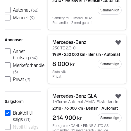
2010 ∙ 195 639 km ∙ Bensin ∙ Automat
Automat
(
62
)
Sammenlign
Manuell
(
9
)
Sandefjord ∙ Finstad Bil AS
Forhandler ∙ 3 mnd garanti
Gå til annonsen
Annonsør
Mercedes-Benz
Legg
230 TE 2.3-0
Annet
1989 ∙ 230 000 km ∙ Bensin ∙ Automat
bilutsalg
(
64
)
8 000
kr
Sammenlign
Merkeforhandler
(
5
)
Skånevik
Privat
Privat
(
2
)
Gå til annonsen
Mercedes-Benz GLA
Legg
Salgsform
1.6Turbo Automat /AMG-Eksteriør+Interiør SortOptikk LED
2018 ∙ 76 000 km ∙ Bensin ∙ Automat
Bruktbil til
214 900
kr
Sammenlign
salgs
(
71
)
Porsgrunn ∙ DAHL / FINNE AUTO AS
Nybil til salgs
Forhandler ∙ 12 mnd garanti ∙ Service