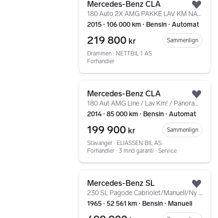
Mercedes-Benz CLA
Legg
180 Auto 2X AMG PAKKE LAV KM NAVI SOLTAK MEGET PEN
2015 ∙ 106 000 km ∙ Bensin ∙ Automat
219 800
kr
Sammenlign
Drammen ∙ NETTBIL 1 AS
Forhandler
Gå til annonsen
Mercedes-Benz CLA
Legg
180 Aut AMG Line / Lav Km! / Panorama / Nattpakke
2014 ∙ 85 000 km ∙ Bensin ∙ Automat
199 900
kr
Sammenlign
Stavanger ∙ ELIASSEN BIL AS
Forhandler ∙ 3 mnd garanti ∙ Service
Gå til annonsen
Mercedes-Benz SL
Legg
230 SL Pagode Cabriolet/Manuell/Ny stor service/Rekke 6
1965 ∙ 52 561 km ∙ Bensin ∙ Manuell