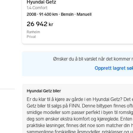
Hyundai Getz
1.4 Comfort
2008 ∙ 91 400 km ∙ Bensin ∙ Manuell
26 942
kr
Ranheim
Privat
Ønsker du å bli varslet når det kommer n
Opprett lagret sø
Hyundai Getz biler
Er du klar til å kjøre av gårde i en Hyundai Getz? Det 
Getz biler til salgs på FINN. Denne biltypen finnes ofte
smidige modeller som passer perfekt i byen til romslige
deg som ønsker ekstra komfort og kjøreglede. Enten du
praktiske løsninger, finnes det noe som matcher din
sammenligne forskjellige årsmodeller, prisklasser og uts