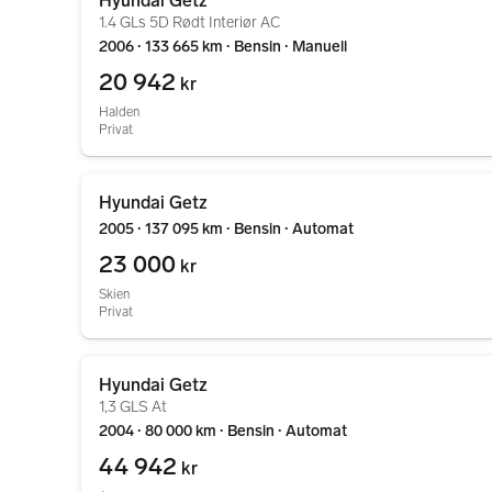
Hyundai Getz
1.4 GLs 5D Rødt Interiør AC
2006 ∙ 133 665 km ∙ Bensin ∙ Manuell
20 942
kr
Halden
Privat
Gå til annonsen
Hyundai Getz
2005 ∙ 137 095 km ∙ Bensin ∙ Automat
23 000
kr
Skien
Privat
Gå til annonsen
Hyundai Getz
1,3 GLS At
2004 ∙ 80 000 km ∙ Bensin ∙ Automat
44 942
kr