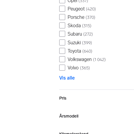
Opel
(
337
)
Peugeot
(
420
)
Porsche
(
370
)
Skoda
(
315
)
Subaru
(
272
)
Suzuki
(
399
)
Toyota
(
640
)
Volkswagen
(
1 042
)
Volvo
(
365
)
Vis alle
Pris
Årsmodell