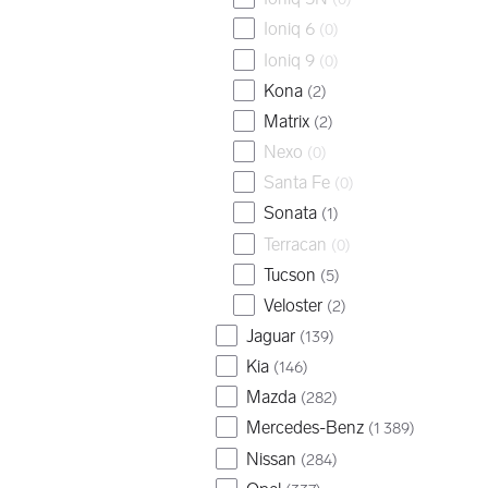
Ioniq 6
(
0
)
Ioniq 9
(
0
)
Kona
(
2
)
Matrix
(
2
)
Nexo
(
0
)
Santa Fe
(
0
)
Sonata
(
1
)
Terracan
(
0
)
Tucson
(
5
)
Veloster
(
2
)
Jaguar
(
139
)
Kia
(
146
)
Mazda
(
282
)
Mercedes-Benz
(
1 389
)
Nissan
(
284
)