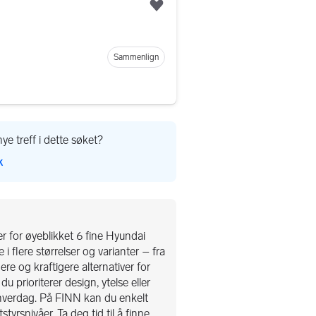
Legg til som favoritt
Sammenlign
ye treff i dette søket?
k
er for øyeblikket 6 fine Hyundai
 i flere størrelser og varianter – fra
re og kraftigere alternativer for
 prioriterer design, ytelse eller
 hverdag. På FINN kan du enkelt
tyrsnivåer. Ta deg tid til å finne