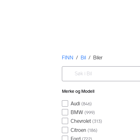
Her er du
FINN
/
Bil
/
Biler
Filtre
Søk i Bil
Ingen resultater
Merke og Modell
Audi
(
846
)
BMW
(
999
)
Chevrolet
(
313
)
Citroen
(
186
)
Ford
(
722
)