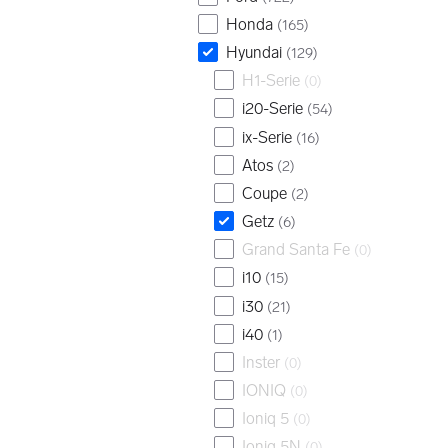
Honda
(
165
)
Hyundai
(
129
)
H1-Serie
(
0
)
i20-Serie
(
54
)
ix-Serie
(
16
)
Atos
(
2
)
Coupe
(
2
)
Getz
(
6
)
Grand Santa Fe
(
0
)
i10
(
15
)
i30
(
21
)
i40
(
1
)
Inster
(
0
)
IONIQ
(
0
)
Ioniq 5
(
0
)
Ioniq 5N
(
0
)