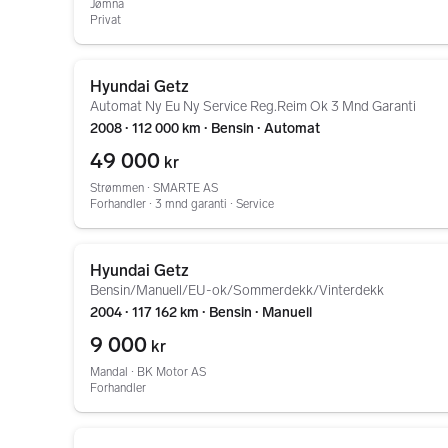
Jømna
Privat
Gå til annonsen
Hyundai Getz
Automat Ny Eu Ny Service Reg.Reim Ok 3 Mnd Garanti
2008 ∙ 112 000 km ∙ Bensin ∙ Automat
49 000
kr
Strømmen ∙ SMARTE AS
Forhandler ∙ 3 mnd garanti ∙ Service
Gå til annonsen
Hyundai Getz
Bensin/Manuell/EU-ok/Sommerdekk/Vinterdekk
2004 ∙ 117 162 km ∙ Bensin ∙ Manuell
9 000
kr
Mandal ∙ BK Motor AS
Forhandler
Gå til annonsen