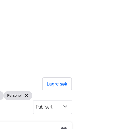
Lagre søk
Personbil
rn filteret
Vis filter
Fjern filteret